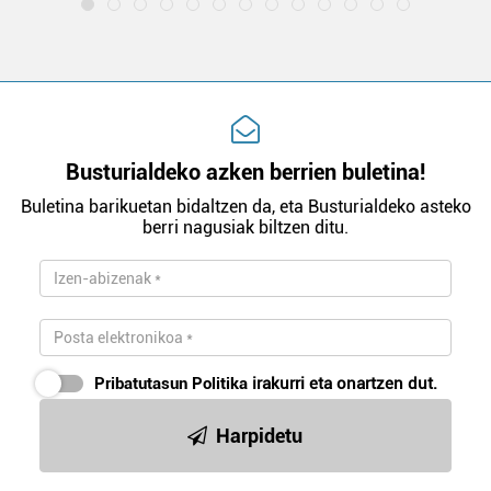
Busturialdeko azken berrien buletina!
Buletina barikuetan bidaltzen da, eta Busturialdeko asteko
berri nagusiak biltzen ditu.
Pribatutasun Politika
irakurri eta onartzen dut.
Harpidetu