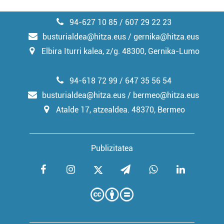
94-627 10 85 / 607 29 22 23
busturialdea@hitza.eus / gernika@hitza.eus
Elbira Iturri kalea, z/g. 48300, Gernika-Lumo
94-618 72 99 / 647 35 56 54
busturialdea@hitza.eus / bermeo@hitza.eus
Atalde 17, atzealdea. 48370, Bermeo
Publizitatea