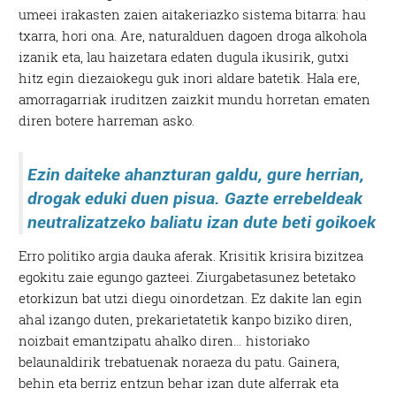
umeei irakasten zaien aitakeriazko sistema bitarra: hau
txarra, hori ona. Are, naturalduen dagoen droga alkohola
izanik eta, lau haizetara edaten dugula ikusirik, gutxi
hitz egin diezaiokegu guk inori aldare batetik. Hala ere,
amorragarriak iruditzen zaizkit mundu horretan ematen
diren botere harreman asko.
Ezin daiteke ahanzturan galdu, gure herrian,
drogak eduki duen pisua. Gazte errebeldeak
neutralizatzeko baliatu izan dute beti goikoek
Erro politiko argia dauka aferak. Krisitik krisira bizitzea
egokitu zaie egungo gazteei. Ziurgabetasunez betetako
etorkizun bat utzi diegu oinordetzan. Ez dakite lan egin
ahal izango duten, prekarietatetik kanpo biziko diren,
noizbait emantzipatu ahalko diren… historiako
belaunaldirik trebatuenak noraeza du patu. Gainera,
behin eta berriz entzun behar izan dute alferrak eta