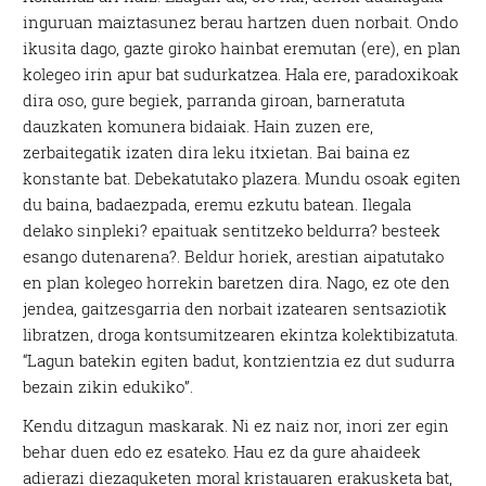
inguruan maiztasunez berau hartzen duen norbait. Ondo
ikusita dago, gazte giroko hainbat eremutan (ere), en plan
kolegeo irin apur bat sudurkatzea. Hala ere, paradoxikoak
dira oso, gure begiek, parranda giroan, barneratuta
dauzkaten komunera bidaiak. Hain zuzen ere,
zerbaitegatik izaten dira leku itxietan. Bai baina ez
konstante bat. Debekatutako plazera. Mundu osoak egiten
du baina, badaezpada, eremu ezkutu batean. Ilegala
delako sinpleki? epaituak sentitzeko beldurra? besteek
esango dutenarena?. Beldur horiek, arestian aipatutako
en plan kolegeo horrekin baretzen dira. Nago, ez ote den
jendea, gaitzesgarria den norbait izatearen sentsaziotik
libratzen, droga kontsumitzearen ekintza kolektibizatuta.
“Lagun batekin egiten badut, kontzientzia ez dut sudurra
bezain zikin edukiko”.
Kendu ditzagun maskarak. Ni ez naiz nor, inori zer egin
behar duen edo ez esateko. Hau ez da gure ahaideek
adierazi diezaguketen moral kristauaren erakusketa bat,