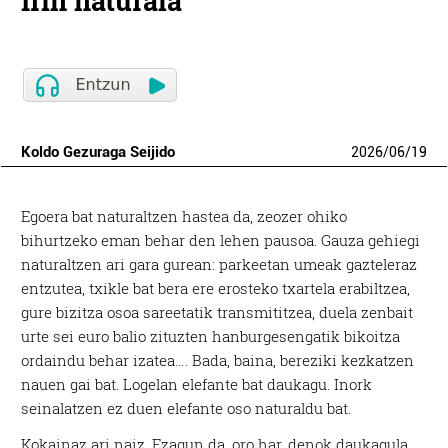
Irin naturala
Koldo Gezuraga Seijido
2026
/
06
/
19
Egoera bat naturaltzen hastea da, zeozer ohiko
bihurtzeko eman behar den lehen pausoa. Gauza gehiegi
naturaltzen ari gara gurean: parkeetan umeak gazteleraz
entzutea, txikle bat bera ere erosteko txartela erabiltzea,
gure bizitza osoa sareetatik transmititzea, duela zenbait
urte sei euro balio zituzten hanburgesengatik bikoitza
ordaindu behar izatea…. Bada, baina, bereziki kezkatzen
nauen gai bat. Logelan elefante bat daukagu. Inork
seinalatzen ez duen elefante oso naturaldu bat.
Kokainaz ari naiz. Ezagun da, oro har, denok daukagula