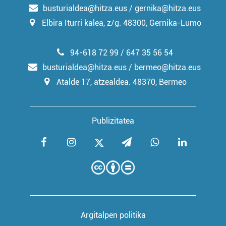
busturialdea@hitza.eus / gernika@hitza.eus
Elbira Iturri kalea, z/g. 48300, Gernika-Lumo
94-618 72 99 / 647 35 56 54
busturialdea@hitza.eus / bermeo@hitza.eus
Atalde 17, atzealdea. 48370, Bermeo
Publizitatea
Argitalpen politika