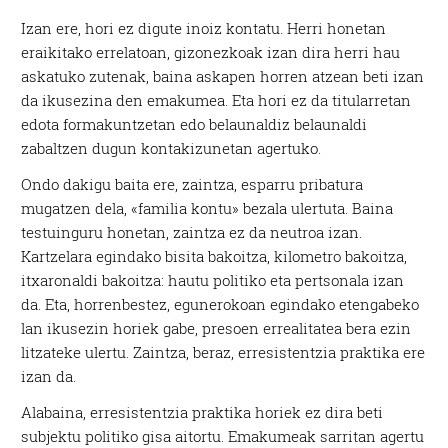
Izan ere, hori ez digute inoiz kontatu. Herri honetan
eraikitako errelatoan, gizonezkoak izan dira herri hau
askatuko zutenak, baina askapen horren atzean beti izan
da ikusezina den emakumea. Eta hori ez da titularretan
edota formakuntzetan edo belaunaldiz belaunaldi
zabaltzen dugun kontakizunetan agertuko.
Ondo dakigu baita ere, zaintza, esparru pribatura
mugatzen dela, «familia kontu» bezala ulertuta. Baina
testuinguru honetan, zaintza ez da neutroa izan.
Kartzelara egindako bisita bakoitza, kilometro bakoitza,
itxaronaldi bakoitza: hautu politiko eta pertsonala izan
da. Eta, horrenbestez, egunerokoan egindako etengabeko
lan ikusezin horiek gabe, presoen errealitatea bera ezin
litzateke ulertu. Zaintza, beraz, erresistentzia praktika ere
izan da.
Alabaina, erresistentzia praktika horiek ez dira beti
subjektu politiko gisa aitortu. Emakumeak sarritan agertu