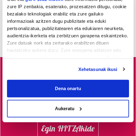
zure IP zenbakia, esaterako, prozesatzen ditugu, cookie
bezalako teknologiak erabiliz eta zure gailuko
informazioak azitzen dugu publizitate eta eduki
pertsonalizatua, publizitatearen eta edukiaren neurketa,
audientzia-ikerketa eta zerbitzuen garapena eskaintzeko.
Zure datuak nork eta zertarako erabiltzen dituen
hautatzeko aukera duzu. Zure onespena aldatzen edo
deuseztatzen ahal duzu edozein momentutan, Cookie
deklaraziotik edo Privacy triggerean klikatuz.
Xehetasunak ikusi
Busturialdeko
albisteak euskaraz, libre eta kalitatez
If you allow, we would also like to:
jaso nahi dituzu?
Horretarako zure babesa ezinbestekoa
Collect information about your geographical
Dena onartu
dugu.
Egin zaitez HITZAkide!
Zure ekarpenari esker,
location which can be accurate to within several
euskaratik eginda dagoen tokiko informazio profesionala
meters
Aukeratu
garatzen eta indartzen lagunduko duzu.
Identify your device by actively scanning it for
specific characteristics (fingerprinting)
Find out more about how your personal data is processed
Egin HITZAkide
and set your preferences in the
details section
.