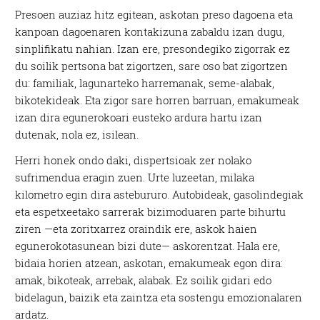
Presoen auziaz hitz egitean, askotan preso dagoena eta
kanpoan dagoenaren kontakizuna zabaldu izan dugu,
sinplifikatu nahian. Izan ere, presondegiko zigorrak ez
du soilik pertsona bat zigortzen, sare oso bat zigortzen
du: familiak, lagunarteko harremanak, seme-alabak,
bikotekideak. Eta zigor sare horren barruan, emakumeak
izan dira egunerokoari eusteko ardura hartu izan
dutenak, nola ez, isilean.
Herri honek ondo daki, dispertsioak zer nolako
sufrimendua eragin zuen. Urte luzeetan, milaka
kilometro egin dira astebururo. Autobideak, gasolindegiak
eta espetxeetako sarrerak bizimoduaren parte bihurtu
ziren —eta zoritxarrez oraindik ere, askok haien
egunerokotasunean bizi dute— askorentzat. Hala ere,
bidaia horien atzean, askotan, emakumeak egon dira:
amak, bikoteak, arrebak, alabak. Ez soilik gidari edo
bidelagun, baizik eta zaintza eta sostengu emozionalaren
ardatz.