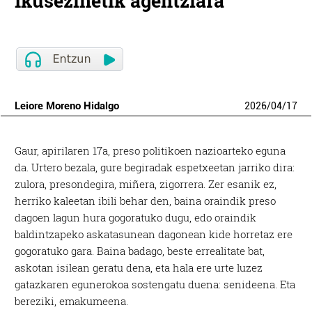
Ikusezinetik agentziara
Leiore Moreno Hidalgo
2026
/
04
/
17
Gaur, apirilaren 17a, preso politikoen nazioarteko eguna
da. Urtero bezala, gure begiradak espetxeetan jarriko dira:
zulora, presondegira, miñera, zigorrera. Zer esanik ez,
herriko kaleetan ibili behar den, baina oraindik preso
dagoen lagun hura gogoratuko dugu, edo oraindik
baldintzapeko askatasunean dagonean kide horretaz ere
gogoratuko gara. Baina badago, beste errealitate bat,
askotan isilean geratu dena, eta hala ere urte luzez
gatazkaren egunerokoa sostengatu duena: senideena. Eta
bereziki, emakumeena.