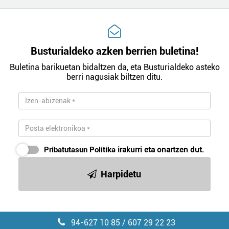
Busturialdeko azken berrien buletina!
Buletina barikuetan bidaltzen da, eta Busturialdeko asteko
berri nagusiak biltzen ditu.
Pribatutasun Politika
irakurri eta onartzen dut.
Harpidetu
94-627 10 85 / 607 29 22 23