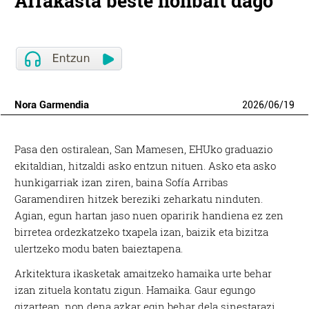
Arrakasta beste nonbait dago
Nora Garmendia
2026
/
06
/
19
Pasa den ostiralean, San Mamesen, EHUko graduazio
ekitaldian, hitzaldi asko entzun nituen. Asko eta asko
hunkigarriak izan ziren, baina Sofía Arribas
Garamendiren hitzek bereziki zeharkatu ninduten.
Agian, egun hartan jaso nuen oparirik handiena ez zen
birretea ordezkatzeko txapela izan, baizik eta bizitza
ulertzeko modu baten baieztapena.
Arkitektura ikasketak amaitzeko hamaika urte behar
izan zituela kontatu zigun. Hamaika. Gaur egungo
gizartean, non dena azkar egin behar dela sinestarazi