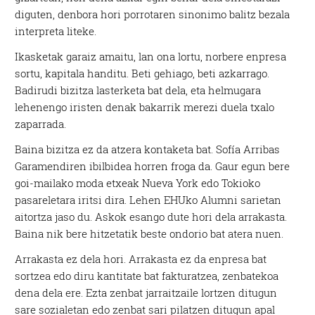
diguten, denbora hori porrotaren sinonimo balitz bezala
interpreta liteke.
Ikasketak garaiz amaitu, lan ona lortu, norbere enpresa
sortu, kapitala handitu. Beti gehiago, beti azkarrago.
Badirudi bizitza lasterketa bat dela, eta helmugara
lehenengo iristen denak bakarrik merezi duela txalo
zaparrada.
Baina bizitza ez da atzera kontaketa bat. Sofía Arribas
Garamendiren ibilbidea horren froga da. Gaur egun bere
goi-mailako moda etxeak Nueva York edo Tokioko
pasareletara iritsi dira. Lehen EHUko Alumni sarietan
aitortza jaso du. Askok esango dute hori dela arrakasta.
Baina nik bere hitzetatik beste ondorio bat atera nuen.
Arrakasta ez dela hori. Arrakasta ez da enpresa bat
sortzea edo diru kantitate bat fakturatzea, zenbatekoa
dena dela ere. Ezta zenbat jarraitzaile lortzen ditugun
sare sozialetan edo zenbat sari pilatzen ditugun apal