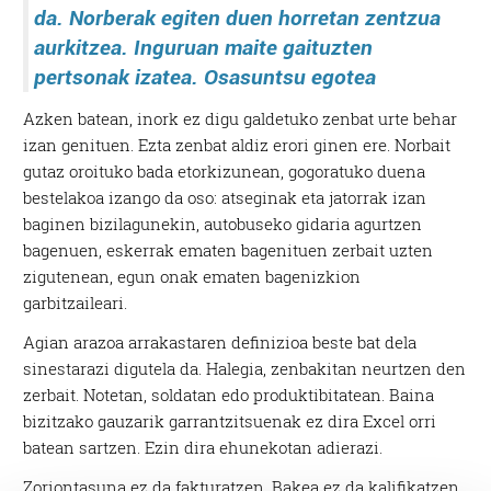
da. Norberak egiten duen horretan zentzua
aurkitzea. Inguruan maite gaituzten
pertsonak izatea. Osasuntsu egotea
Azken batean, inork ez digu galdetuko zenbat urte behar
izan genituen. Ezta zenbat aldiz erori ginen ere. Norbait
gutaz oroituko bada etorkizunean, gogoratuko duena
bestelakoa izango da oso: atseginak eta jatorrak izan
baginen bizilagunekin, autobuseko gidaria agurtzen
bagenuen, eskerrak ematen bagenituen zerbait uzten
zigutenean, egun onak ematen bagenizkion
garbitzaileari.
Agian arazoa arrakastaren definizioa beste bat dela
sinestarazi digutela da. Halegia, zenbakitan neurtzen den
zerbait. Notetan, soldatan edo produktibitatean. Baina
bizitzako gauzarik garrantzitsuenak ez dira Excel orri
batean sartzen. Ezin dira ehunekotan adierazi.
Zoriontasuna ez da fakturatzen. Bakea ez da kalifikatzen.