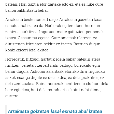
batean. Hori guztia etor daiteke edo ez, eta ez luke gure
balioa baldintzatu behar.
Arrakasta beste nonbait dago. Arrakasta goizetan lasai
esnatu ahal izatea da. Norberak egiten duen horretan
zentzua aurkitzea. Inguruan maite gaituzten pertsonak
izatea. Osasuntsu egotea. Gure ametsak ulertzen ez
dituztenen iritziaren beldur ez izatea. Barruan dugun
konbikzioari leial ekitea.
Horregatik, hitzaldi hartatik ideia bakar batekin atera
nintzen: benetan zerbait nahi badugu, borrokatu egin
behar dugula. Askotan zalantzak etorriko dira. Inguruko
askok esango digute ez dela bidea, ez dela praktikoa, ez
dela zentzuzkoa. Baina norberak sentitzen badu hori dela
bere egitekoa, hori dela munduari eskaini nahi diona,
aurrera.
Arrakasta goizetan lasai esnatu ahal izatea