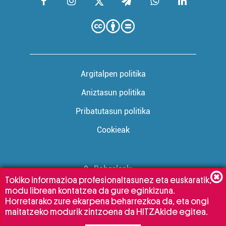
Argitalpen politika
Aniztasun politika
Pribatutasun politika
Cookieak
Babesleak:
Tokiko informazioa profesionaltasunez eta euskaratik,
modu librean kontatzea da gure eginkizuna.
Horretarako zure ekarpena beharrezkoa da, eta ongi
maitatzeko modurik zintzoena da HITZAkide egitea.