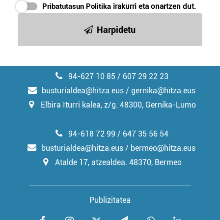
Pribatutasun Politika
irakurri eta onartzen dut.
Harpidetu
94-627 10 85 / 607 29 22 23
busturialdea@hitza.eus / gernika@hitza.eus
Elbira Iturri kalea, z/g. 48300, Gernika-Lumo
94-618 72 99 / 647 35 56 54
busturialdea@hitza.eus / bermeo@hitza.eus
Atalde 17, atzealdea. 48370, Bermeo
Publizitatea