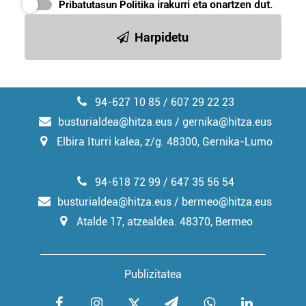
Pribatutasun Politika
irakurri eta onartzen dut.
irakurri
Harpidetu
94-627 10 85 / 607 29 22 23
busturialdea@hitza.eus / gernika@hitza.eus
Elbira Iturri kalea, z/g. 48300, Gernika-Lumo
94-618 72 99 / 647 35 56 54
busturialdea@hitza.eus / bermeo@hitza.eus
Atalde 17, atzealdea. 48370, Bermeo
Publizitatea