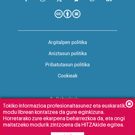
Argitalpen politika
Aniztasun politika
Pribatutasun politika
Cookieak
Babesleak:
Tokiko informazioa profesionaltasunez eta euskaratik,
modu librean kontatzea da gure eginkizuna.
Horretarako zure ekarpena beharrezkoa da, eta ongi
maitatzeko modurik zintzoena da HITZAkide egitea.