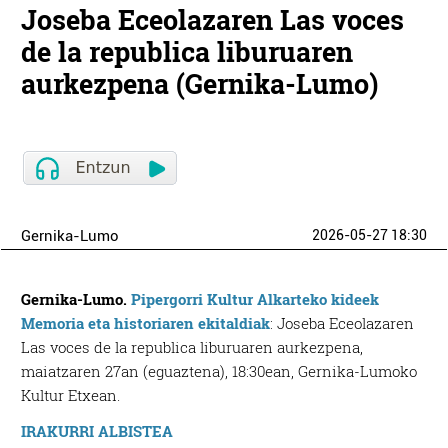
Joseba Eceolazaren Las voces
de la republica liburuaren
aurkezpena (Gernika-Lumo)
Gernika-Lumo
2026-05-27 18:30
Gernika-Lumo.
Pipergorri Kultur Alkarteko kideek
Memoria eta historiaren ekitaldiak
: Joseba Eceolazaren
Las voces de la republica liburuaren aurkezpena,
maiatzaren 27an (eguaztena), 18:30ean, Gernika-Lumoko
Kultur Etxean.
IRAKURRI ALBISTEA