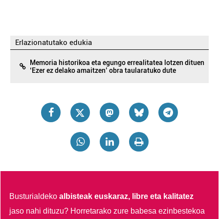
Erlazionatutako edukia
Memoria historikoa eta egungo errealitatea lotzen dituen
‘Ezer ez delako amaitzen’ obra taularatuko dute
Busturialdeko
albisteak euskaraz, libre eta kalitatez
jaso nahi dituzu?
Horretarako zure babesa ezinbestekoa