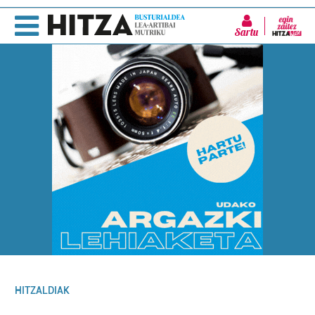
Sartu
HITZALDIAK