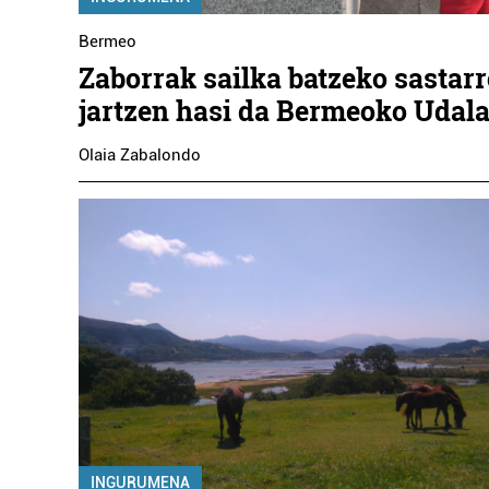
Bermeo
Zaborrak sailka batzeko sastar
jartzen hasi da Bermeoko Udal
Olaia Zabalondo
INGURUMENA