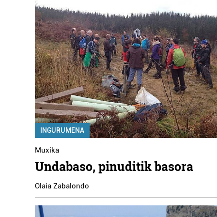
INGURUMENA
Muxika
Undabaso, pinuditik basora
Olaia Zabalondo