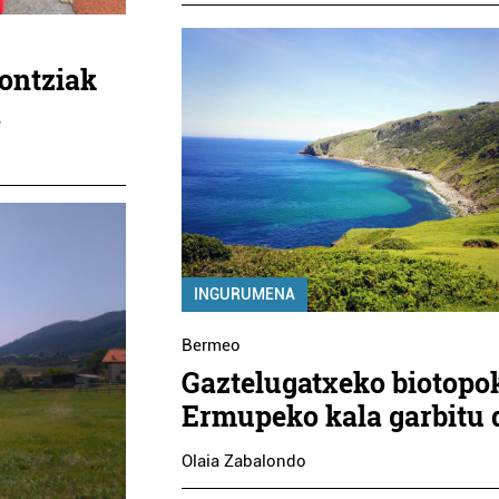
rontziak
a
INGURUMENA
Bermeo
Gaztelugatxeko biotopo
Ermupeko kala garbitu 
Olaia Zabalondo