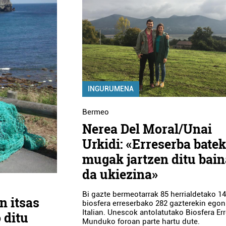
INGURUMENA
Bermeo
Nerea Del Moral/Unai
Urkidi: «Erreserba bate
mugak jartzen ditu bain
da ukiezina»
Bi gazte bermeotarrak 85 herrialdetako 1
n itsas
biosfera erreserbako 282 gazterekin egon
Italian. Unescok antolatutako Biosfera Er
 ditu
Munduko foroan parte hartu dute.