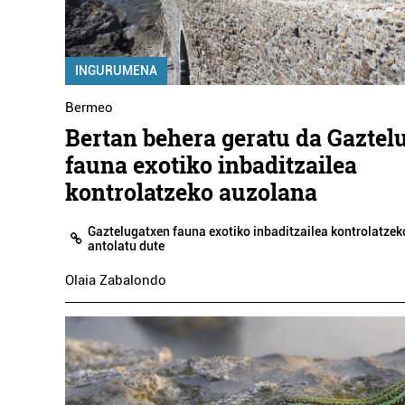
INGURUMENA
Bermeo
Bertan behera geratu da Gaztel
fauna exotiko inbaditzailea
kontrolatzeko auzolana
Gaztelugatxen fauna exotiko inbaditzailea kontrolatze
antolatu dute
Olaia Zabalondo