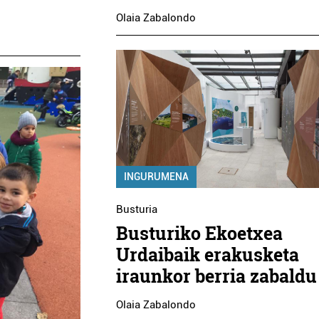
Olaia Zabalondo
INGURUMENA
Busturia
Busturiko Ekoetxea
Urdaibaik erakusketa
iraunkor berria zabaldu
Olaia Zabalondo