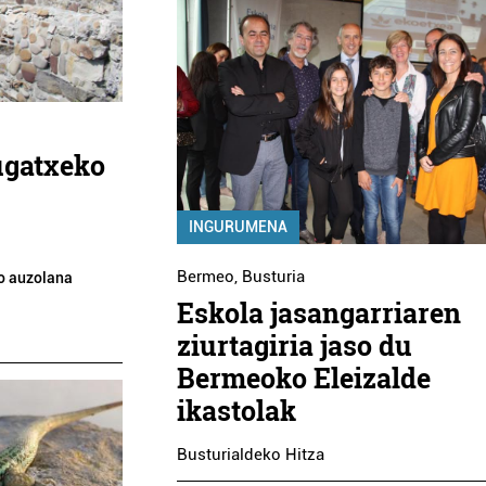
ugatxeko
INGURUMENA
Bermeo
,
Busturia
ko auzolana
Eskola jasangarriaren
ziurtagiria jaso du
Bermeoko Eleizalde
ikastolak
Busturialdeko Hitza