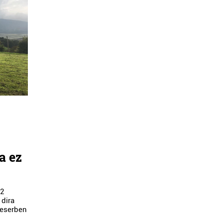
k
a ez
42
 dira
reserben