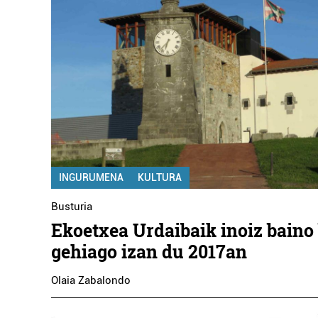
INGURUMENA
KULTURA
Busturia
Ekoetxea Urdaibaik inoiz baino 
gehiago izan du 2017an
Olaia Zabalondo