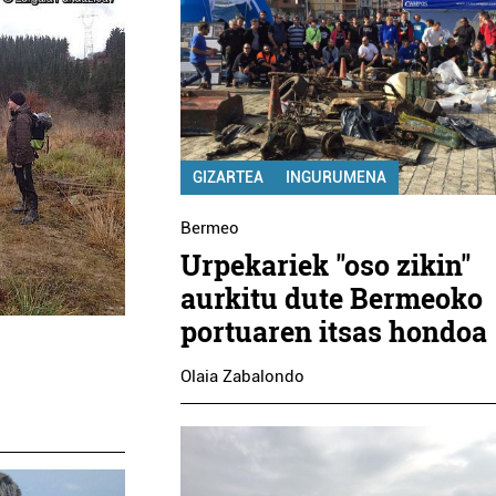
GIZARTEA
INGURUMENA
Bermeo
Urpekariek "oso zikin"
aurkitu dute Bermeoko
portuaren itsas hondoa
Olaia Zabalondo