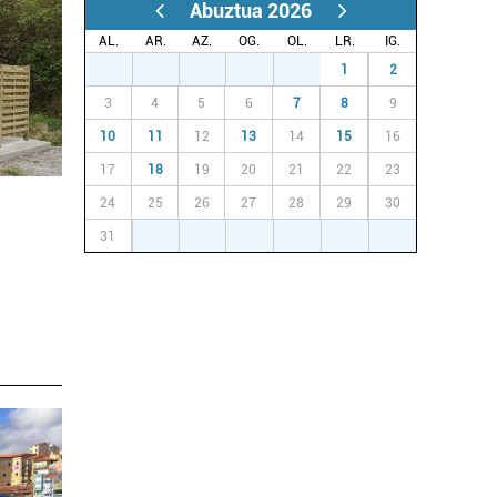
Abuztua 2026
AL.
AR.
AZ.
OG.
OL.
LR.
IG.
27
28
29
30
31
1
2
3
4
5
6
7
8
9
10
11
12
13
14
15
16
17
18
19
20
21
22
23
24
25
26
27
28
29
30
31
1
2
3
4
5
6