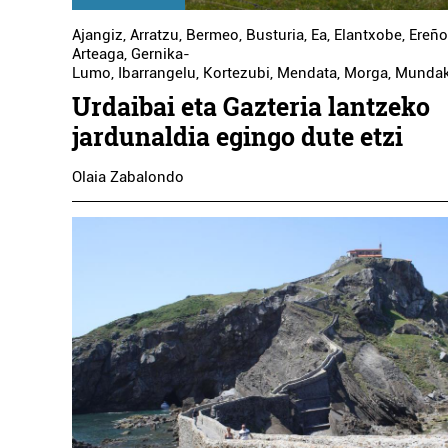
Ajangiz
,
Arratzu
,
Bermeo
,
Busturia
,
Ea
,
Elantxobe
,
Ereño
Arteaga
,
Gernika-
Lumo
,
Ibarrangelu
,
Kortezubi
,
Mendata
,
Morga
,
Munda
Urdaibai eta Gazteria lantzeko
jardunaldia egingo dute etzi
Olaia Zabalondo