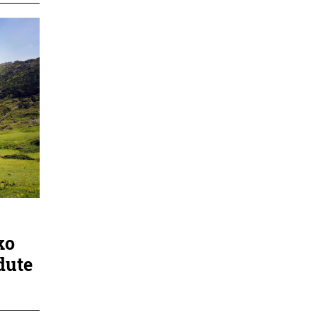
ko
dute