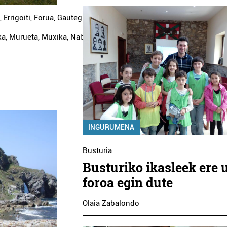
,
Errigoiti
,
Forua
,
Gautegiz
ka
,
Murueta
,
Muxika
,
Nabarniz
,
Sukarrieta
INGURUMENA
Busturia
Busturiko ikasleek ere 
foroa egin dute
Olaia Zabalondo