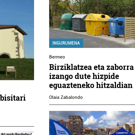
INGURUMENA
Bermeo
Birziklatzea eta zaborra
izango dute hizpide
eguazteneko hitzaldian
bisitari
Olaia Zabalondo