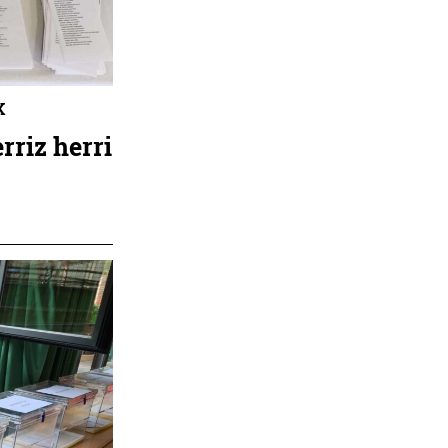
K
rriz herri