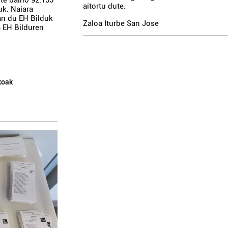
aitortu dute.
uk. Naiara
an du EH Bilduk
Zaloa Iturbe San Jose
a EH Bilduren
koak