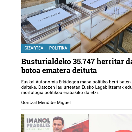
GIZARTEA
POLITIKA
Busturialdeko 35.747 herritar 
botoa ematera deituta
Euskal Autonomia Erkidegoa mapa politiko berri baten
daiteke. Datozen lau urteetan Eusko Legebiltzarrak ed
morfologia politikoa erabakiko da etzi.
Gontzal Mendibe Miguel