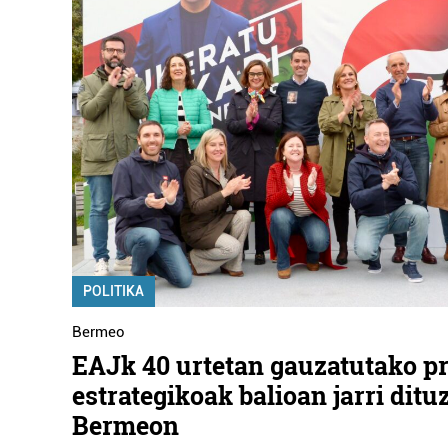
POLITIKA
Bermeo
EAJk 40 urtetan gauzatutako p
estrategikoak balioan jarri ditu
Bermeon