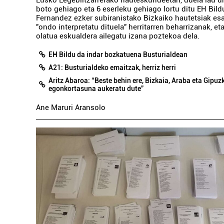
boto gehiago eta 6 eserleku gehiago lortu ditu EH Bild
Fernandez ezker subiranistako Bizkaiko hautetsiak es
"ondo interpretatu dituela" herritarren beharrizanak, et
olatua eskualdera ailegatu izana poztekoa dela.
EH Bildu da indar bozkatuena Busturialdean
A21: Busturialdeko emaitzak, herriz herri
Aritz Abaroa: “Beste behin ere, Bizkaia, Araba eta Gipuz
egonkortasuna aukeratu dute”
Ane Maruri Aransolo