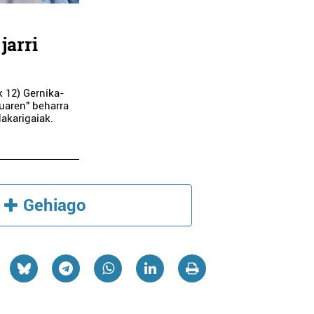
jarri
k 12) Gernika-
tuaren" beharra
akarigaiak.
Gehiago