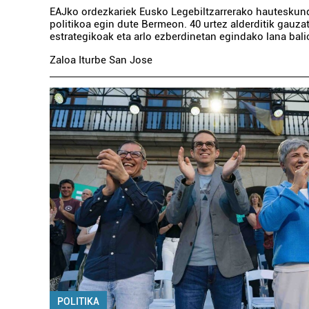
EAJko ordezkariek Eusko Legebiltzarrerako hauteskund
politikoa egin dute Bermeon. 40 urtez alderditik gauza
estrategikoak eta arlo ezberdinetan egindako lana balio
Zaloa Iturbe San Jose
POLITIKA