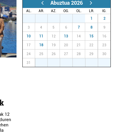
Abuztua 2026
AL.
AR.
AZ.
OG.
OL.
LR.
IG.
27
28
29
30
31
1
2
3
4
5
6
7
8
9
10
11
12
13
14
15
16
17
18
19
20
21
22
23
24
25
26
27
28
29
30
31
1
2
3
4
5
6
uk
ak 12
lduren
lehen
la