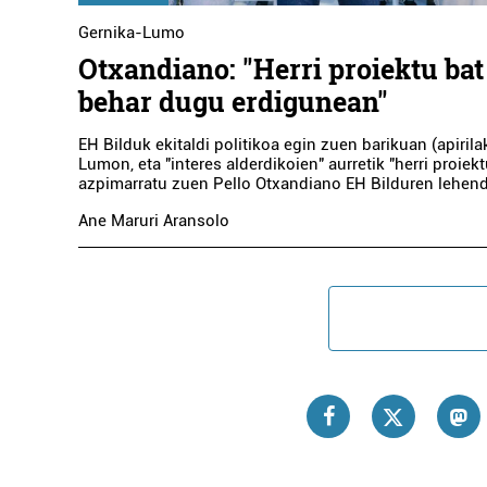
Gernika-Lumo
Otxandiano: "Herri proiektu bat 
behar dugu erdigunean"
EH Bilduk ekitaldi politikoa egin zuen barikuan (apirila
Lumon, eta "interes alderdikoien" aurretik "herri proiek
azpimarratu zuen Pello Otxandiano EH Bilduren lehend
Ane Maruri Aransolo