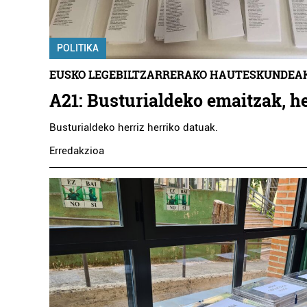
POLITIKA
EUSKO LEGEBILTZARRERAKO HAUTESKUNDEA
A21: Busturialdeko emaitzak, he
Busturialdeko herriz herriko datuak.
Erredakzioa