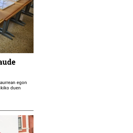
daude
 aurrean egon
ukiko duen