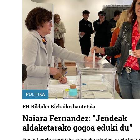
POLITIKA
EH Bilduko Bizkaiko hautetsia
Naiara Fernandez: "Jendeak
aldaketarako gogoa eduki du"
Eusko Legebiltzarrerako hauteskundeetan, duela lau ur