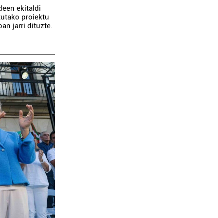
een ekitaldi
tutako proiektu
an jarri dituzte.