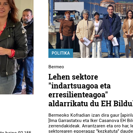
POLITIKA
Bermeo
Lehen sektore
"indartsuagoa eta
erresilienteagoa"
aldarrikatu du EH Bild
Bermeoko Kofradian izan dira gaur [apiril
]Ima Garrastatxu eta Iker Casanova EH Bi
zerrendakideak. Arrantzaren eta oro har, 
sektorearen egoeragaz "kezkatuta" daude
te baino 92.155