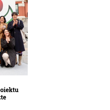
roiektu
zte