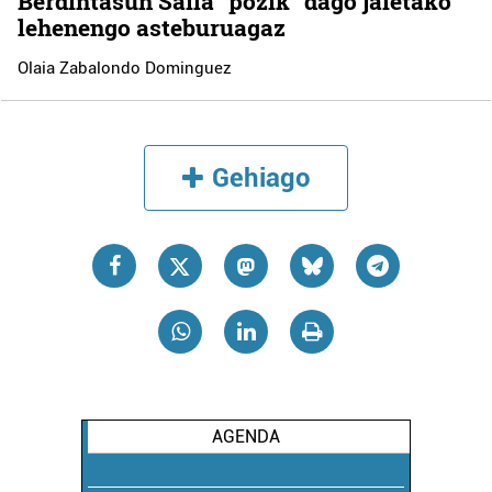
Berdintasun Saila "pozik" dago jaietako
lehenengo asteburuagaz
Olaia Zabalondo Dominguez
Gehiago
AGENDA