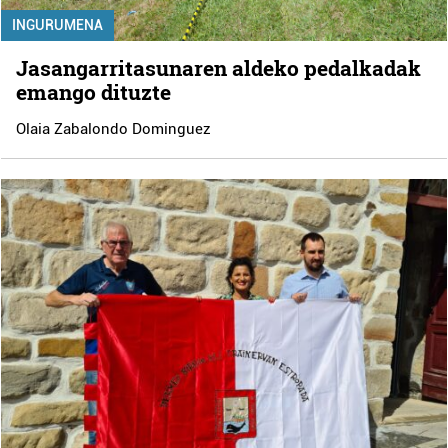
INGURUMENA
Jasangarritasunaren aldeko pedalkadak
emango dituzte
Olaia Zabalondo Dominguez