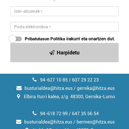
Pribatutasun Politika
irakurri eta onartzen dut.
Harpidetu
94-627 10 85 / 607 29 22 23
busturialdea@hitza.eus / gernika@hitza.eus
Elbira Iturri kalea, z/g. 48300, Gernika-Lumo
94-618 72 99 / 647 35 56 54
busturialdea@hitza.eus / bermeo@hitza.eus