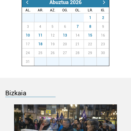
Abuztua 2026
AL.
AR.
AZ.
OG.
OL.
LR.
IG.
27
28
29
30
31
1
2
3
4
5
6
7
8
9
10
11
12
13
14
15
16
17
18
19
20
21
22
23
24
25
26
27
28
29
30
31
1
2
3
4
5
6
Bizkaia