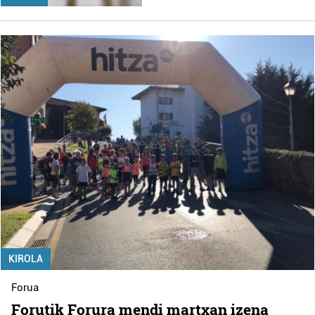
KIROLA
Forua
Forutik Forura mendi martxan izena