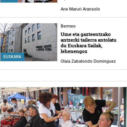
Ane Maruri Aransolo
Bermeo
Ume eta gazteentzako
antzerki tailerra antolatu
du Euskara Sailak,
lehenengoz
EUSKARA
Olaia Zabalondo Dominguez