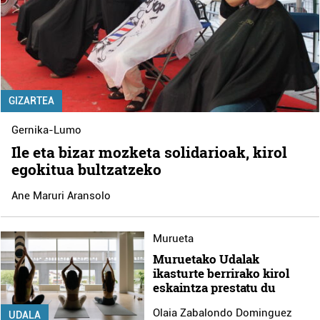
GIZARTEA
Gernika-Lumo
Ile eta bizar mozketa solidarioak, kirol
egokitua bultzatzeko
Ane Maruri Aransolo
Murueta
Muruetako Udalak
ikasturte berrirako kirol
eskaintza prestatu du
Olaia Zabalondo Dominguez
UDALA