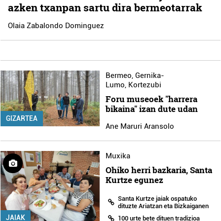
azken txanpan sartu dira bermeotarrak
Olaia Zabalondo Dominguez
Bermeo
,
Gernika-
Lumo
,
Kortezubi
Foru museoek "harrera
bikaina" izan dute udan
GIZARTEA
Ane Maruri Aransolo
Muxika
Ohiko herri bazkaria, Santa
Kurtze egunez
Santa Kurtze jaiak ospatuko
dituzte Ariatzan eta Bizkaiganen
JAIAK
100 urte bete dituen tradizioa