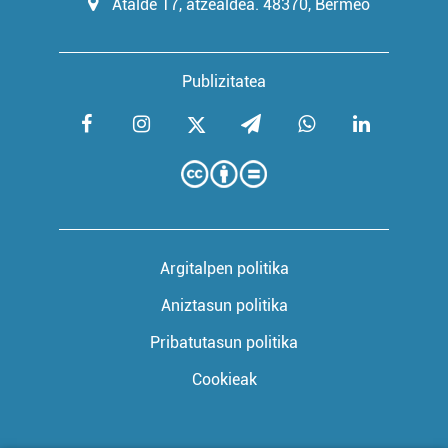
Atalde 17, atzealdea. 48370, Bermeo
Publizitatea
Argitalpen politika
Aniztasun politika
Pribatutasun politika
Cookieak