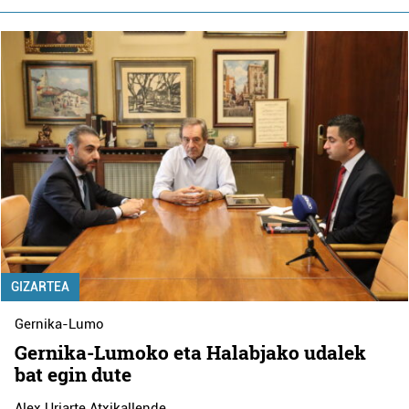
GIZARTEA
Gernika-Lumo
Gernika-Lumoko eta Halabjako udalek
bat egin dute
Alex Uriarte Atxikallende