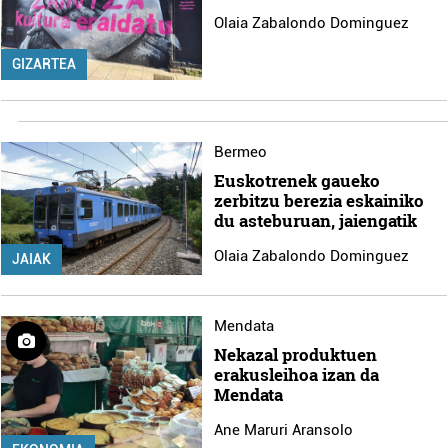
Olaia Zabalondo Dominguez
GIZARTEA
Bermeo
Euskotrenek gaueko
zerbitzu berezia eskainiko
du asteburuan, jaiengatik
Olaia Zabalondo Dominguez
JAIAK
Mendata
Nekazal produktuen
erakusleihoa izan da
Mendata
Ane Maruri Aransolo