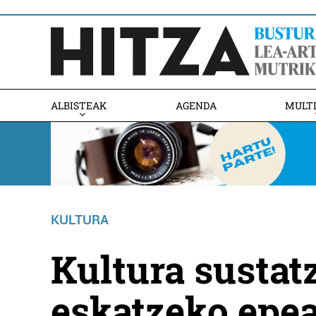
ALBISTEAK
AGENDA
MULT
KULTURA
Kultura sustat
eskatzeko epea