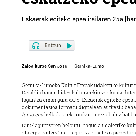
Eskaerak egiteko epea irailaren 25a [ba
Zaloa Iturbe San Jose
Gernika-Lumo
Gernika-Lumoko Kultur Etxeak udalerriko kultur 
Deialdia honen bidez kulturarekin zerikusia dute
laguntza eman gura dute. Eskaerak egiteko epea ir
dokumentazioa formatu digitalean aurkeztu behar
lumo.eus
helbide elektronikora mezu bidez bat bi
Diru-laguntzaren helburu nagusia udalerriko kult
eta egonkortzea” da. Laguntza emateko prozedura 