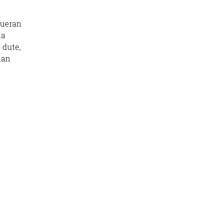
.
dueran
ia
 dute,
dan