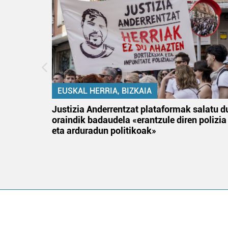
EUSKAL HERRIA, BIZKAIA
an
Justizia Anderrentzat plataformak salatu d
oraindik badaudela «erantzule diren polizia
eta arduradun politikoak»