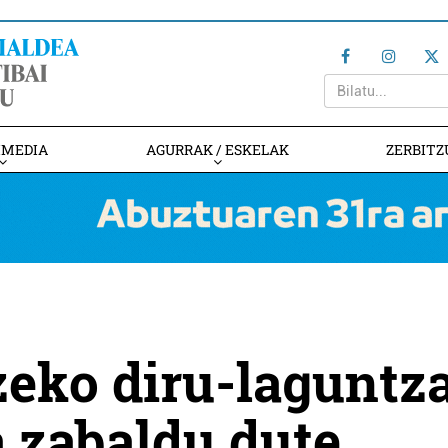
IMEDIA
AGURRAK / ESKELAK
ZERBITZ
zeko diru-laguntz
 zabaldu dute