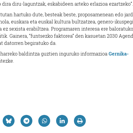
dira diru-laguntzak, eskabideen arteko erlazioa ezartzeko”
tutan hartuko dute, besteak beste, proposamenean edo jar
ola, euskara eta euskal kultura bultzatzea, genero-ikuspeg
a ez sexista erabiltzea. Programaren interesa ere baloratuko
itik. Gainera, “funtsezko faktorea” den kasuetan 2030 Agen
t datorren begiratuko da.
beharreko baldintza guztien inguruko informazioa
Gernika-
tezke.