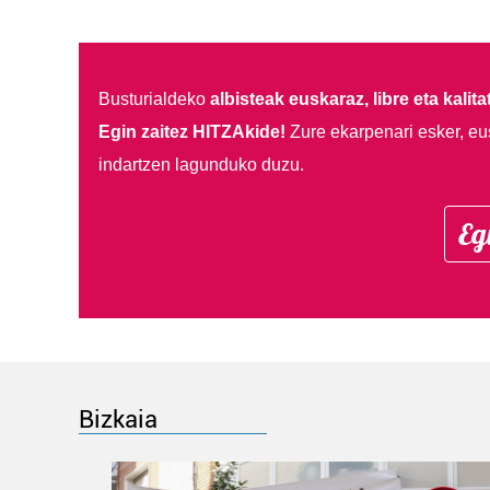
Busturialdeko
albisteak euskaraz, libre eta kalita
Egin zaitez HITZAkide!
Zure ekarpenari esker, eu
indartzen lagunduko duzu.
Eg
Bizkaia