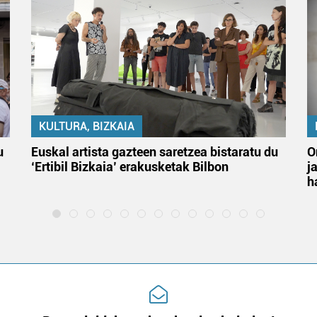
KULTURA, BIZKAIA
u
Euskal artista gazteen saretzea bistaratu du
O
‘Ertibil Bizkaia’ erakusketak Bilbon
j
h