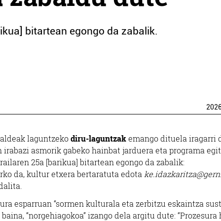
rikua] bitartean egongo da zabalik.
202
taldeak laguntzeko
diru-laguntzak
emango dituela iragarri 
n irabazi asmorik gabeko hainbat jarduera eta programa egi
ailaren 25a [barikua] bitartean egongo da zabalik:
ko da, kultur etxera bertaratuta edota
ke.idazkaritza@gern
dalita.
ura esparruan “sormen kulturala eta zerbitzu eskaintza sus
baina, “norgehiagokoa” izango dela argitu dute: “Prozesura 