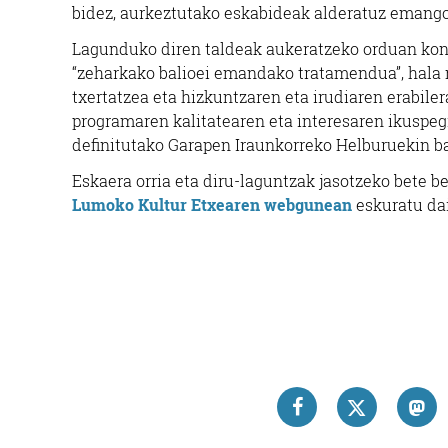
bidez, aurkeztutako eskabideak alderatuz emango 
Lagunduko diren taldeak aukeratzeko orduan kon
“zeharkako balioei emandako tratamendua”, hala n
txertatzea eta hizkuntzaren eta irudiaren erabiler
programaren kalitatearen eta interesaren ikuspeg
definitutako Garapen Iraunkorreko Helburuekin ba
Eskaera orria eta diru-laguntzak jasotzeko bete 
Lumoko Kultur Etxearen webgunean
eskuratu dai