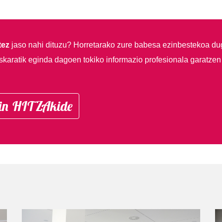
tez
jaso nahi dituzu?
Horretarako zure babesa ezinbestekoa du
skaratik eginda dagoen tokiko informazio profesionala garatzen
in HITZAkide