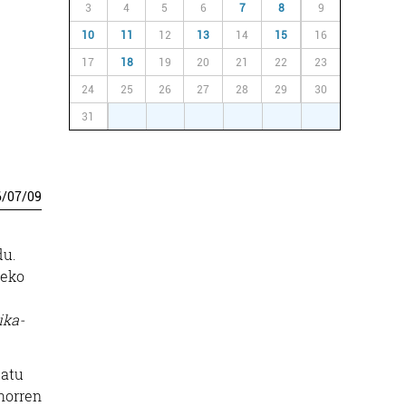
3
4
5
6
7
8
9
10
11
12
13
14
15
16
17
18
19
20
21
22
23
24
25
26
27
28
29
30
31
1
2
3
4
5
6
6
/
07
/
09
du.
teko
ika-
tatu
horren