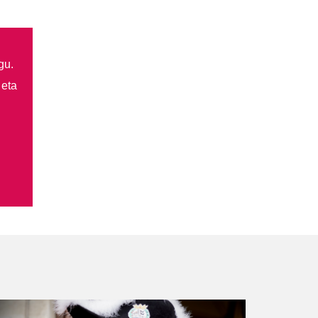
gu.
 eta