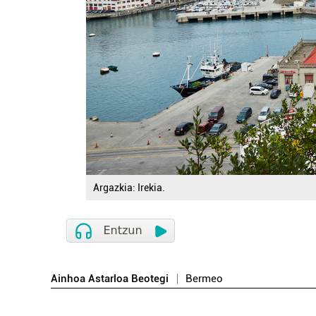
Argazkia: Irekia.
Ainhoa Astarloa Beotegi
Bermeo