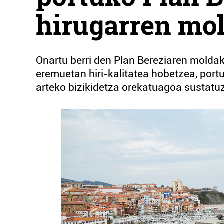
hirugarren mo
Onartu berri den Plan Bereziaren moldak
eremuetan hiri-kalitatea hobetzea, por
arteko bizikidetza orekatuagoa sustatu