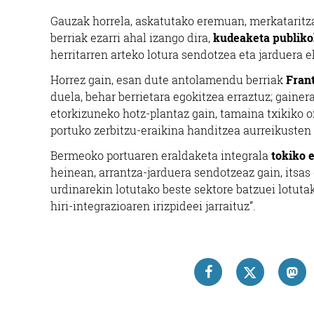
Gauzak horrela, askatutako eremuan, merkataritza,
berriak ezarri ahal izango dira,
kudeaketa publikok
herritarren arteko lotura sendotzea eta jarduera e
Horrez gain, esan dute antolamendu berriak
Fran
duela, behar berrietara egokitzea erraztuz; gainer
etorkizuneko hotz-plantaz gain, tamaina txikiko on
portuko zerbitzu-eraikina handitzea aurreikusten
Bermeoko portuaren eraldaketa integrala
tokiko 
heinean, arrantza-jarduera sendotzeaz gain, itsas g
urdinarekin lotutako beste sektore batzuei lotutak
hiri-integrazioaren irizpideei jarraituz”.