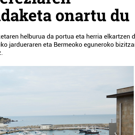
ldaketa onartu du
etaren helburua da portua eta herria elkartzen d
tuko jardueraren eta Bermeoko eguneroko bizitza
z.