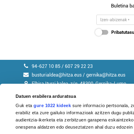
Buletina ba
Pribatutasu
94-627 10 85 / 607 29 22 23
busturialdea@hitza.eus / gernika@hitza.eus
Elbira Iturri kalea, z/g. 48300, Gernika-Lumo
Datuen erabilera arduratsua
Guk eta
gure 1022 kideek
sure informacio pertsonala, z
erabiliz eta zure gailuko informazioak azitzen dugu publiz
Argitalpen politika
audientzia-ikerketa eta zerbitzuen garapena eskaintzeko
onespena aldatzen edo deuseztatzen ahal duzu edozein m