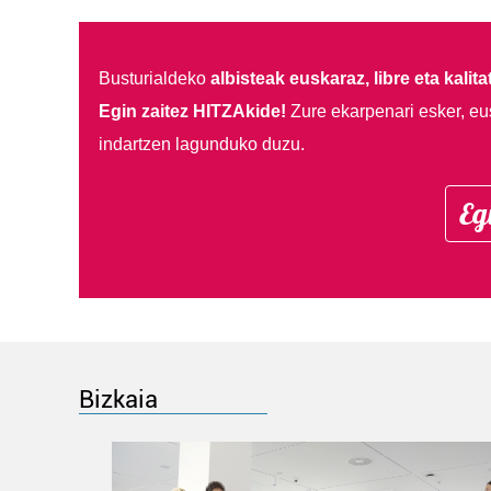
Busturialdeko
albisteak euskaraz, libre eta kalita
Egin zaitez HITZAkide!
Zure ekarpenari esker, eu
indartzen lagunduko duzu.
Eg
Bizkaia