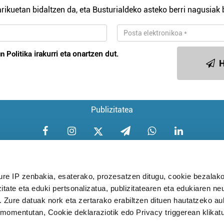
rikuetan bidaltzen da, eta Busturialdeko asteko berri nagusiak b
n Politika
irakurri eta onartzen dut.
H
Publizitatea
ure IP zenbakia, esaterako, prozesatzen ditugu, cookie bezalako
itate eta eduki pertsonalizatua, publizitatearen eta edukiaren ne
Aniztasun politika
Pribatutasun poli
. Zure datuak nork eta zertarako erabiltzen dituen hautatzeko a
omentutan, Cookie deklaraziotik edo Privacy triggerean klikat