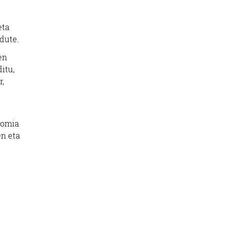
eta
 dute.
en
itu,
r,
onomia
en eta