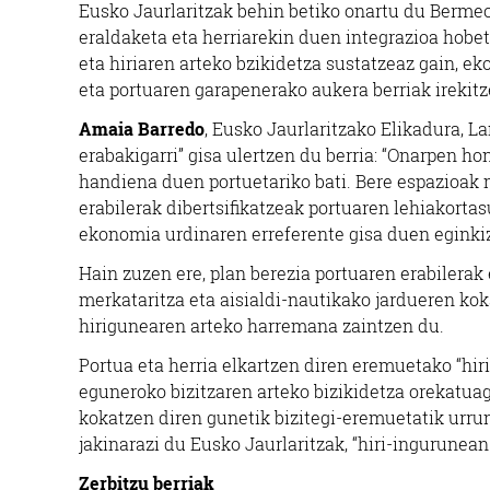
Eusko Jaurlaritzak behin betiko onartu du Berme
eraldaketa eta herriarekin duen integrazioa hobe
eta hiriaren arteko bzikidetza sustatzeaz gain, e
eta portuaren garapenerako aukera berriak irekitz
Amaia Barredo
, Eusko Jaurlaritzako Elikadura, L
erabakigarri” gisa ulertzen du berria: “Onarpen h
handiena duen portuetariko bati. Bere espazioak 
erabilerak dibertsifikatzeak portuaren lehiakort
ekonomia urdinaren erreferente gisa duen eginki
Hain zuzen ere, plan berezia portuaren erabilerak
merkataritza eta aisialdi-nautikako jardueren kok
hirigunearen arteko harremana zaintzen du.
Portua eta herria elkartzen diren eremuetako “hir
eguneroko bizitzaren arteko bizikidetza orekatuag
kokatzen diren gunetik bizitegi-eremuetatik urr
jakinarazi du Eusko Jaurlaritzak, “hiri-ingurunea
Zerbitzu berriak