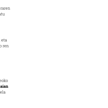
eraren
atu
 eta
o ren
meoko
kaian
ela