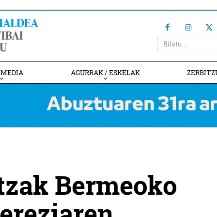
IMEDIA
AGURRAK / ESKELAK
ZERBITZ
itzak Bermeoko
ereziaren