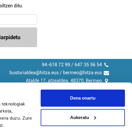
iltzen ditu.
arpidetu
94-618 72 99 / 647 35 56 54
busturialdea@hitza.eus / bermeo@hitza.eus
Atalde 17, atzealdea. 48370, Bermeo
Dena onartu
 teknologiak
urketa,
tika
Cookieak
Aukeratu
ukera duzu. Zure
uz.