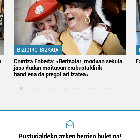
BIZIGIRO, BIZKAIA
u
Onintza Enbeita: «Bertsolari moduan sekula
E
jaso dudan maitasun erakustaldirik
handiena da pregoilari izatea»
Busturialdeko azken berrien buletina!