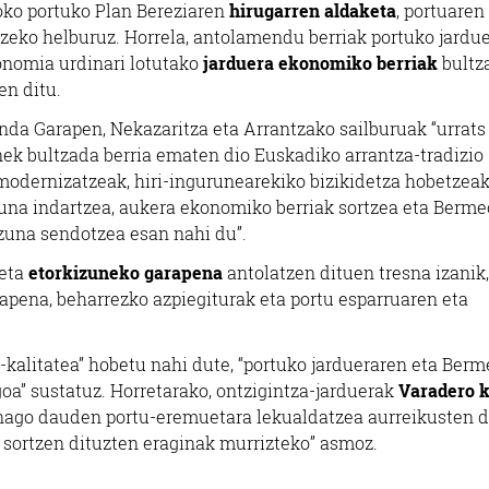
oko portuko Plan Bereziaren
hirugarren aldaketa
, portuaren
tzeko helburuz. Horrela, antolamendu berriak portuko jardu
konomia urdinari lotutako
jarduera ekonomiko berriak
bultz
en ditu.
anda Garapen, Nekazaritza eta Arrantzako sailburuak “urrats
onek bultzada berria ematen dio Euskadiko arrantza-tradizio
modernizatzeak, hiri-ingurunearekiko bizikidetza hobetzeak
asuna indartzea, aukera ekonomiko berriak sortzea eta Berme
zuna sendotzea esan nahi du”.
 eta
etorkizuneko garapena
antolatzen dituen tresna izanik,
apena, beharrezko azpiegiturak eta portu esparruaren eta
i-kalitatea” hobetu nahi dute, “portuko jardueraren eta Ber
oa” sustatuz. Horretarako, ontzigintza-jarduerak
Varadero 
unago dauden portu-eremuetara lekualdatzea aurreikusten d
n sortzen dituzten eraginak murrizteko” asmoz.