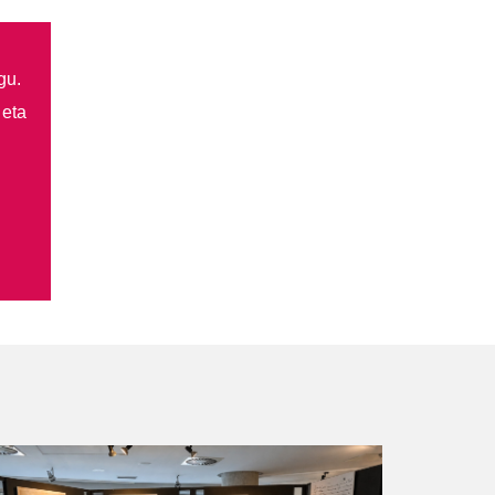
gu.
 eta