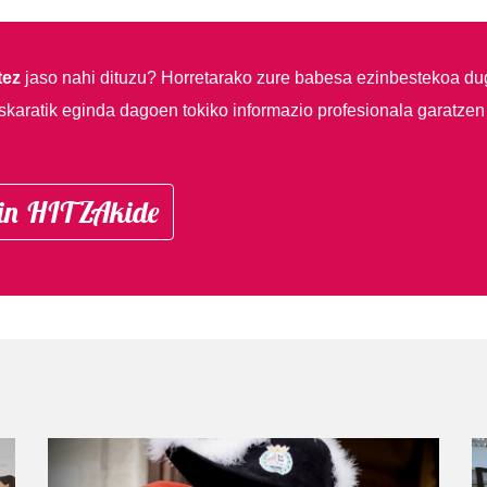
tez
jaso nahi dituzu?
Horretarako zure babesa ezinbestekoa du
skaratik eginda dagoen tokiko informazio profesionala garatzen
in HITZAkide