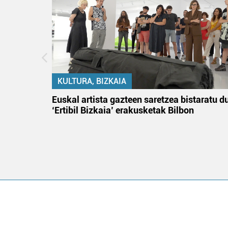
KULTURA, BIZKAIA
na
Euskal artista gazteen saretzea bistaratu d
‘Ertibil Bizkaia’ erakusketak Bilbon