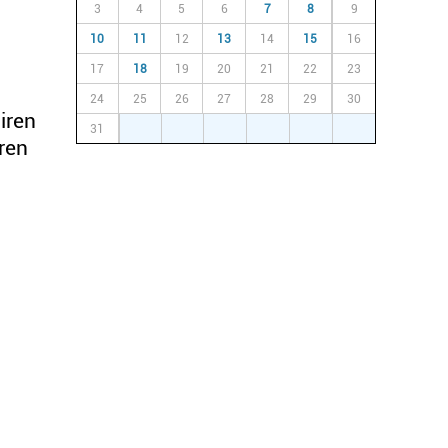
3
4
5
6
7
8
9
10
11
12
13
14
15
16
17
18
19
20
21
22
23
24
25
26
27
28
29
30
iren
31
1
2
3
4
5
6
ren