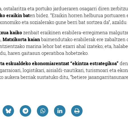
 ostalaritza eta portuko jardueraren osagarri diren zerbitzu
o eraikin bat
en bidez. “Eraikin horren helburua portuaren 
konomiko eta sozialerako gune berri bat sortzea da”, azaldu
txua kaiko
zenbait eraikinen erabilera-erregimena malgutz
a,
Matxikorta kaian
baimendutako erabilerak ere zabaltzen d
tzientzako marina lehor bat ezarri ahal izateko; eta, halabe
 du, haren gaitasun operatiboa hobetzeko.
eta eskualdeko ekonomiarentzat “ekintza estrategikoa”
den
arraioari, logistikari, aisialdi-nautikari, turismoari eta ek
o aukera berriak sustatuko ditu, “betiere jasangarritasunar