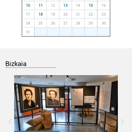
erabiltzeko baimen esplizitua ematen diguzu.
Gehiago
10
11
12
13
14
15
16
irakurri
17
18
19
20
21
22
23
24
25
26
27
28
29
30
31
1
2
3
4
5
6
Bizkaia