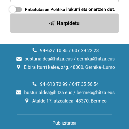
Pribatutasun Politika
irakurri eta onartzen dut.
Harpidetu
94-627 10 85 / 607 29 22 23
busturialdea@hitza.eus / gernika@hitza.eus
Elbira Iturri kalea, z/g. 48300, Gernika-Lumo
94-618 72 99 / 647 35 56 54
busturialdea@hitza.eus / bermeo@hitza.eus
Atalde 17, atzealdea. 48370, Bermeo
Publizitatea