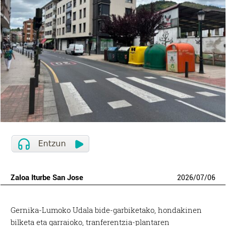
Zaloa Iturbe San Jose
2026
/
07
/
06
Gernika-Lumoko Udala bide-garbiketako, hondakinen
bilketa eta garraioko, tranferentzia-plantaren