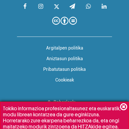
Argitalpen politika
Aniztasun politika
Pribatutasun politika
Cookieak
Babesleak:
Tokiko informazioa profesionaltasunez eta euskaratik,
modu librean kontatzea da gure eginkizuna.
Horretarako zure ekarpena beharrezkoa da, eta ongi
maitatzeko modurik zintzoena da HITZAkide egitea.