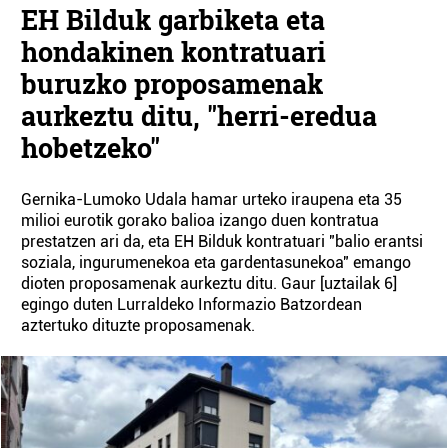
EH Bilduk garbiketa eta
hondakinen kontratuari
buruzko proposamenak
aurkeztu ditu, "herri-eredua
hobetzeko"
Gernika-Lumoko Udala hamar urteko iraupena eta 35
milioi eurotik gorako balioa izango duen kontratua
prestatzen ari da, eta EH Bilduk kontratuari "balio erantsi
soziala, ingurumenekoa eta gardentasunekoa" emango
dioten proposamenak aurkeztu ditu. Gaur [uztailak 6]
egingo duten Lurraldeko Informazio Batzordean
aztertuko dituzte proposamenak.