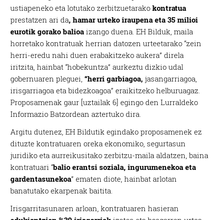
ustiapeneko eta lotutako zerbitzuetarako
kontratua
prestatzen ari da
, hamar urteko iraupena eta 35 milioi
eurotik gorako balioa
izango duena. EH Bilduk, maila
horretako kontratuak herrian datozen urteetarako “zein
herri-eredu nahi duen erabakitzeko aukera” direla
iritzita, hainbat “hobekuntza” aurkeztu dizkio udal
gobernuaren pleguei,
“herri garbiagoa,
jasangarriagoa,
irisgarriagoa eta bidezkoagoa” eraikitzeko helburuagaz.
Proposamenak gaur [uztailak 6] egingo den Lurraldeko
Informazio Batzordean aztertuko dira.
Argitu dutenez, EH Bildutik egindako proposamenek ez
dituzte kontratuaren oreka ekonomiko, segurtasun
juridiko eta aurreikusitako zerbitzu-maila aldatzen, baina
kontratuari “
balio erantsi soziala, ingurumenekoa eta
gardentasunekoa
” ematen diote, hainbat arlotan
banatutako ekarpenak baitita.
Irisgarritasunaren arloan, kontratuaren hasieran
edukiontzien %30 irisgarriak
izatea eta bosgarren urtea