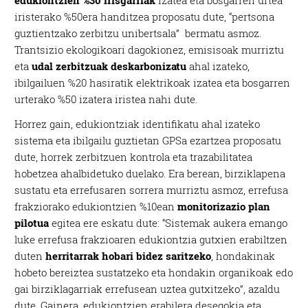
iristerako %50era handitzea proposatu dute, “pertsona
guztientzako zerbitzu unibertsala” bermatu asmoz.
Trantsizio ekologikoari dagokionez, emisisoak murriztu
eta
udal zerbitzuak deskarbonizatu
ahal izateko,
ibilgailuen %20 hasiratik elektrikoak izatea eta bosgarren
urterako %50 izatera iristea nahi dute.
Horrez gain, edukiontziak identifikatu ahal izateko
sistema eta ibilgailu guztietan GPSa ezartzea proposatu
dute, horrek zerbitzuen kontrola eta trazabilitatea
hobetzea ahalbidetuko duelako. Era berean, birziklapena
sustatu eta errefusaren sorrera murriztu asmoz, errefusa
frakziorako edukiontzien %10ean
monitorizazio plan
pilotua
egitea ere eskatu dute: “Sistemak aukera emango
luke errefusa frakzioaren edukiontzia gutxien erabiltzen
duten
herritarrak hobari bidez saritzeko
, hondakinak
hobeto bereiztea sustatzeko eta hondakin organikoak edo
gai birziklagarriak errefusean uztea gutxitzeko”, azaldu
dute. Gainera, edukiontzien erabilera desegokia eta