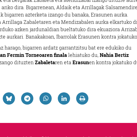
ariko dira. Bigarrenean, Aldaik eta Arrillagak Salsamendir
ik bigarren azterketa izango du banaka, Erasunen aurka.
a Arrillaga Zabaletaren eta Mendizabalen aurka elkartuko di
rduko azken jardunaldian bueltatuko dira ekuaziora Arriza
zte aurkari. Banakakoan, Ibarrolak Erasunen kontra jokatuko
z harago, bigarren ardatz garrantzitsu bat ere edukiko du
an Fermin Torneoaren finala
lehiatuko du,
Nahia Bertiz
izango dituzten
Zabaleta
ren eta
Erasun
en kontra jokatuko d