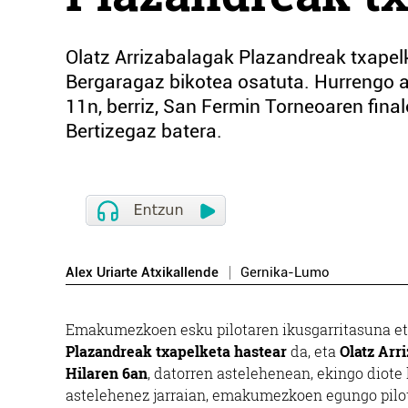
Olatz Arrizabalagak Plazandreak txapel
Bergaragaz bikotea osatuta. Hurrengo as
11n, berriz, San Fermin Torneoaren final
Bertizegaz batera.
Alex Uriarte Atxikallende
Gernika-Lumo
Emakumezkoen esku pilotaren ikusgarritasuna et
Plazandreak txapelketa hastear
da, eta
Olatz Arr
Hilaren 6an
, datorren astelehenean, ekingo diote 
astelehenez jarraian, emakumezkoen egungo pilot