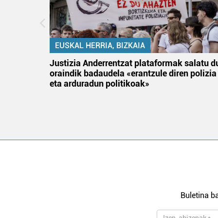
EUSKAL HERRIA, BIZKAIA
tik
Justizia Anderrentzat plataformak salatu d
 gizon
oraindik badaudela «erantzule diren polizia
eta arduradun politikoak»
Buletina ba