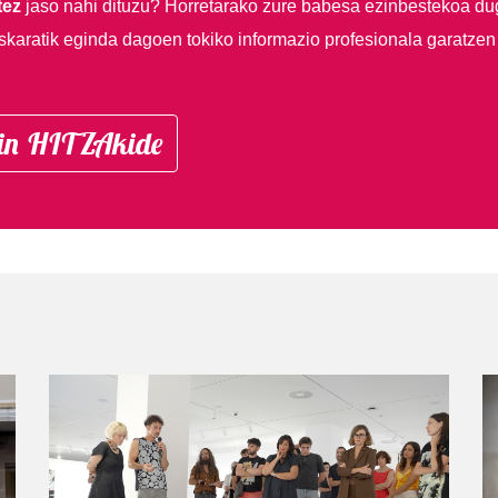
tez
jaso nahi dituzu?
Horretarako zure babesa ezinbestekoa du
skaratik eginda dagoen tokiko informazio profesionala garatzen
in HITZAkide