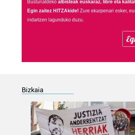
Busturialdeko
albisteak euskaraz, libre eta kalita
Egin zaitez HITZAkide!
Zure ekarpenari esker, eu
indartzen lagunduko duzu.
Eg
Bizkaia