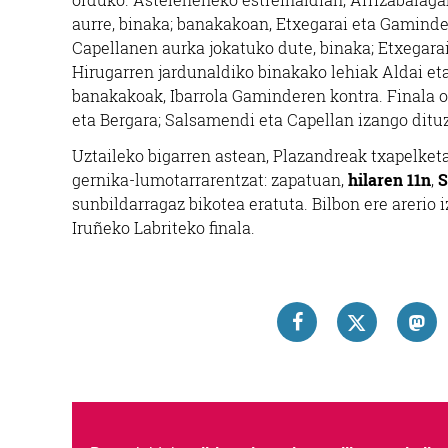
aurre, binaka; banakakoan, Etxegarai eta Gaminde 
Capellanen aurka jokatuko dute, binaka; Etxegara
Hirugarren jardunaldiko binakako lehiak Aldai et
banakakoak, Ibarrola Gaminderen kontra. Finala o
eta Bergara; Salsamendi eta Capellan izango ditu
Uztaileko bigarren astean, Plazandreak txapelketa
gernika-lumotarrarentzat: zapatuan,
hilaren 11n
,
S
sunbildarragaz bikotea eratuta. Bilbon ere arerio 
Iruñeko Labriteko finala.