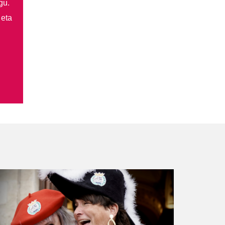
gu.
 eta