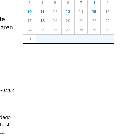
3
4
5
6
7
8
9
10
11
12
13
14
15
16
te
17
18
19
20
21
22
23
laren
24
25
26
27
28
29
30
31
1
2
3
4
5
6
6
/
07
/
02
 dago.
 Bost
nor