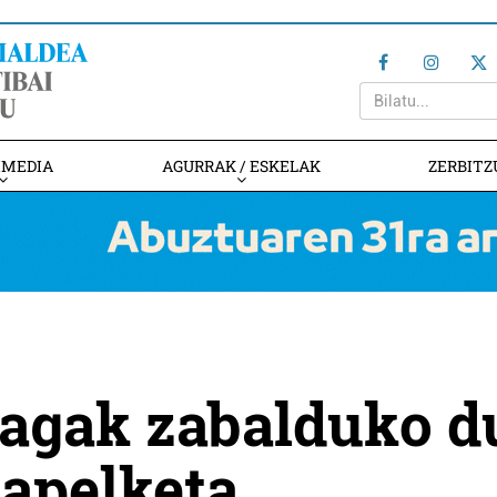
IMEDIA
AGURRAK / ESKELAK
ZERBITZ
lagak zabalduko d
xapelketa