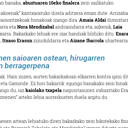
ian banaka,
abuztuaren 10eko finalera
zein sailkatuko.
ntakoenak” kantxaratuko direla aditzera eman dute. Arrizab
Gainontzekoak honakoak izango dira:
Amaia Aldai
dimoztarr
arra eta
Nora Mendizabal
andoaindarra eta, azkenik,
Laia
xarra. Bakarkako lehiak ere izar handiak bilduko ditu:
Enar
,
Itxaso Erasun
zizurkildarra eta
Aizane Ibarrola
uhartearra
hen saioaren ostean, hirugarren
en berragerpena
eak. Hain zuzen, aurten bakarkakoan elkarren kontra ipini di
 eta Gaminde. Ez hori bakarrik: egungo banakako zein bina
zango du, iaz
kaiolako txapela
nagusitasunez irabazitako Era
 onenen” arteko lehia aurreikusten duela argitu du
nenen artean lehiatuko diren bakarkako zein bikotekako fin
k eta Bergarak Zabaleta eta Mendizabal izango dituzte aurr