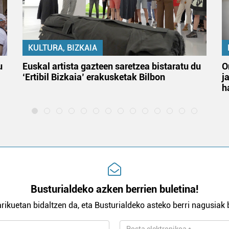
KULTURA, BIZKAIA
u
Euskal artista gazteen saretzea bistaratu du
O
‘Ertibil Bizkaia’ erakusketak Bilbon
j
h
Busturialdeko azken berrien buletina!
rikuetan bidaltzen da, eta Busturialdeko asteko berri nagusiak b