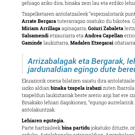
gehiago ariko dira, binaka zein lau eta erdiko leh
Txapelketaren antolatzaileek “espezialistarik pu
Arrate Bergara
tuterarragaz osatuko du bikotea. 
Miriam Arrillaga
aginagarra,
Goiuri Zabaleta
leitz
Salsamendi
etxauriarra eta
Andrea Capellan
errio
Gaminde
laukiztarra,
Madalen Etxegarai
oñatiarra
Arrizabalagak eta Bergarak, le
jardunaldian egingo dute ber
Ekuaziorik onena bilatzen saiatu dira antolatzail
iazko aldian
binaka txapela irabazi
zuten Ibarrola
txapeldun laukiztarrak beste arerio argi bat ere i
Binakako lehiari dagokionez, “egungo aurrelaririk
antolakuntzak.
Lehiaren egutegia.
Parte hartzaileek
bina partidu
jokatuko dituzte, o
orduko. Asteleheneko estreinaldian, Arrizabalaga