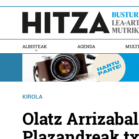
ALBISTEAK
AGENDA
MULT
KIROLA
Olatz Arrizaba
Plazandreak t