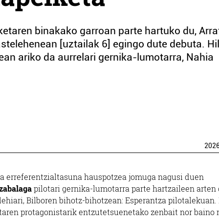
ketaren binakako garroan parte hartuko du, Arra
telehenean [uztailak 6] egingo dute debuta. Hi
ean ariko da aurrelari gernika-lumotarra, Nahia
202
a erreferentzialtasuna hauspotzea jomuga nagusi duen
izabalaga
pilotari gernika-lumotarra parte hartzaileen arten
lehiari, Bilboren bihotz-bihotzean: Esperantza pilotalekuan.
aren protagonistarik entzutetsuenetako zenbait nor baino 