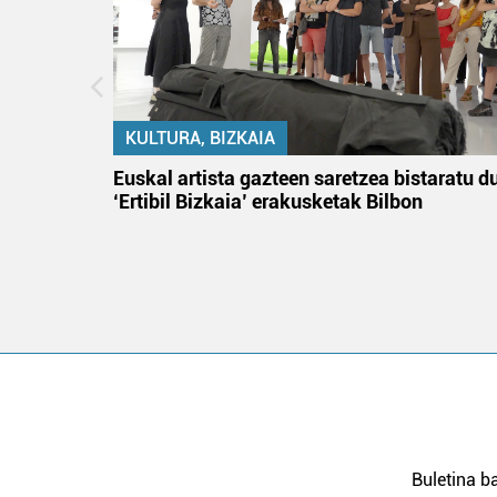
KULTURA, BIZKAIA
na
Euskal artista gazteen saretzea bistaratu d
‘Ertibil Bizkaia’ erakusketak Bilbon
Buletina ba