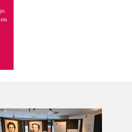
gu.
 eta