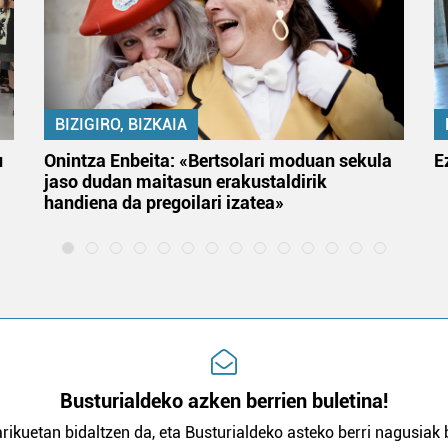
BIZIGIRO, BIZKAIA
u
Onintza Enbeita: «Bertsolari moduan sekula
E
jaso dudan maitasun erakustaldirik
handiena da pregoilari izatea»
Busturialdeko azken berrien buletina!
rikuetan bidaltzen da, eta Busturialdeko asteko berri nagusiak b