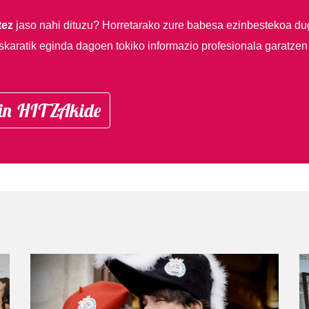
tez
jaso nahi dituzu?
Horretarako zure babesa ezinbestekoa du
skaratik eginda dagoen tokiko informazio profesionala garatzen
in HITZAkide