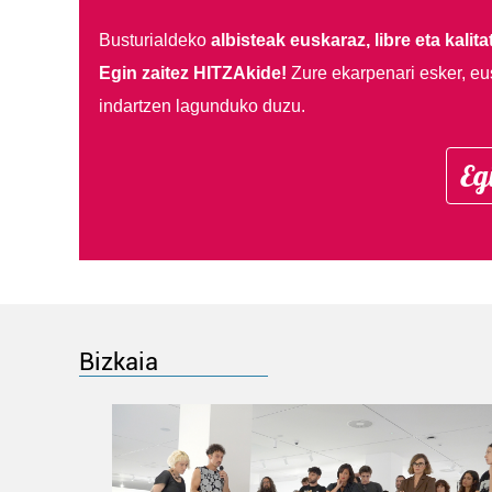
Busturialdeko
albisteak euskaraz, libre eta kalita
Egin zaitez HITZAkide!
Zure ekarpenari esker, eu
indartzen lagunduko duzu.
Eg
Bizkaia