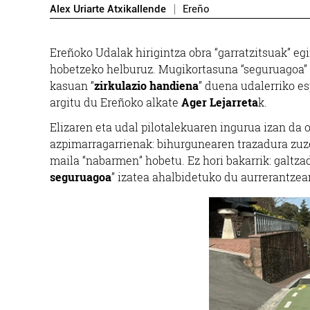
Alex Uriarte Atxikallende
Ereño
Ereñoko Udalak hirigintza obra “garratzitsuak” eg
hobetzeko helburuz. Mugikortasuna “seguruagoa” iz
kasuan “
zirkulazio handiena
” duena udalerriko e
argitu du Ereñoko alkate
Ager Lejarreta
k.
Elizaren eta udal pilotalekuaren ingurua izan da 
azpimarragarrienak: bihurgunearen trazadura zuz
maila “nabarmen” hobetu. Ez hori bakarrik: galtzad
seguruagoa
” izatea ahalbidetuko du aurrerantzea