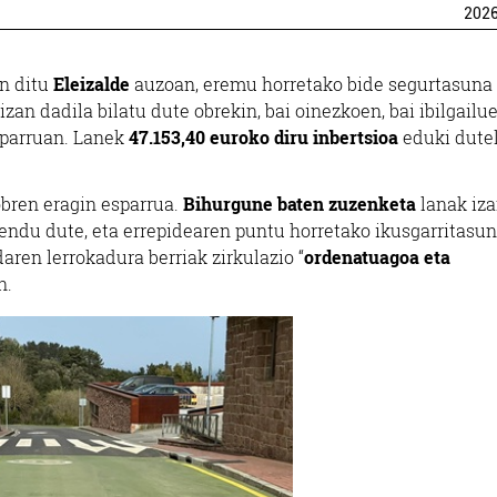
202
in ditu
Eleizalde
auzoan, eremu horretako bide segurtasuna
an dadila bilatu dute obrekin, bai oinezkoen, bai ibilgailu
sparruan. Lanek
47.153,40 euroko diru inbertsioa
eduki dute
obren eragin esparrua.
Bihurgune baten zuzenketa
lanak iza
endu dute, eta errepidearen puntu horretako ikusgarritasun
aren lerrokadura berriak zirkulazio “
ordenatuagoa eta
n.