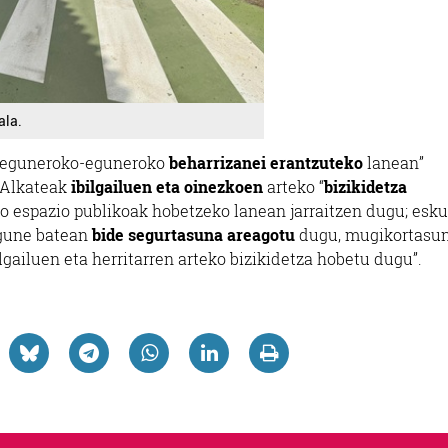
ala.
 “eguneroko-eguneroko
beharrizanei erantzuteko
lanean”
. Alkateak
ibilgailuen eta oinezkoen
arteko “
bizikidetza
 espazio publikoak hobetzeko lanean jarraitzen dugu; esku
o gune batean
bide segurtasuna areagotu
dugu, mugikortasu
gailuen eta herritarren arteko bizikidetza hobetu dugu”.