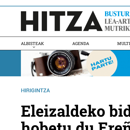
ALBISTEAK
AGENDA
MULT
HIRIGINTZA
Eleizaldeko bi
hobetu du Ere