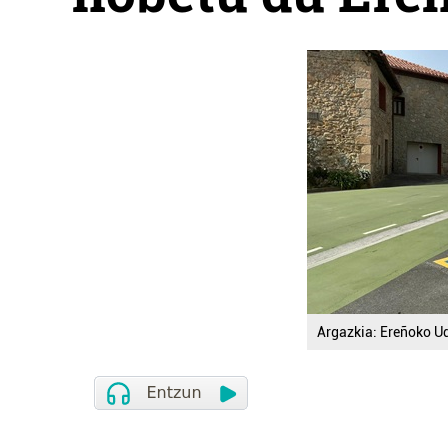
Argazkia: Ereñoko U