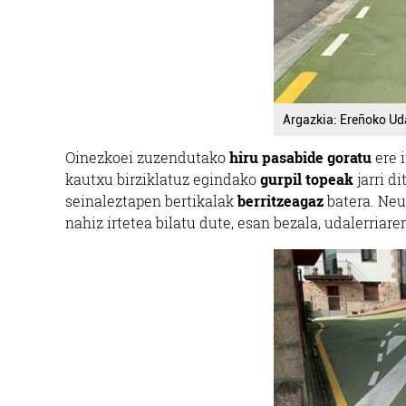
Argazkia: Ereñoko Ud
Oinezkoei zuzendutako
hiru pasabide goratu
ere 
kautxu birziklatuz egindako
gurpil topeak
jarri d
seinaleztapen bertikalak
berritzeagaz
batera. Neu
nahiz irtetea bilatu dute, esan bezala, udalerriare