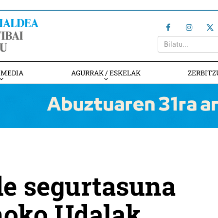
IMEDIA
AGURRAK / ESKELAK
ZERBITZ
de segurtasuna
ñoko Udalak