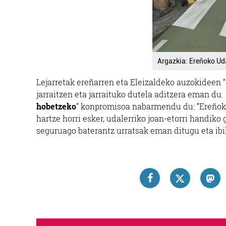
Argazkia: Ereñoko Ud
Lejarretak ereñarren eta Eleizaldeko auzokideen
jarraitzen eta jarraituko dutela aditzera eman du
hobetzeko
” konpromisoa nabarmendu du: “Ereñoko
hartze horri esker, udalerriko joan-etorri handik
seguruago baterantz urratsak eman ditugu eta ibil