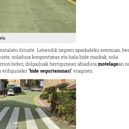
ala.
instalatu dituzte. Lehendik zegoen aparkaleku eremuan, bes
ituzte, zoladura konpontzeaz eta hala bide markak, nola
rrion bidez, ibilgailuak herrigunean abiadura
motelago
an s
n erdiguneko “
bide segurtasunari
” eraginez.