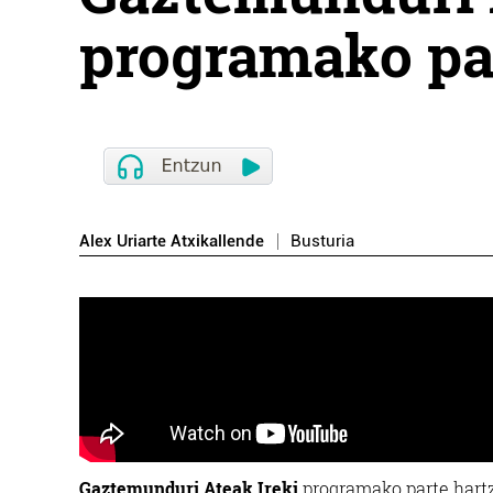
programako pa
Alex Uriarte Atxikallende
Busturia
Gaztemunduri Ateak Ireki
programako parte hartz