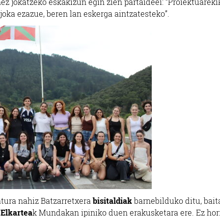
ez jokatzeko eskakizun egin zien partaideei: “Proiektuareki
joka ezazue, beren lan eskerga aintzatesteko”.
tura nahiz Batzarretxera
bisitaldiak
barnebilduko ditu, bait
 Elkartea
k Mundakan ipiniko duen erakusketara ere. Ez hor