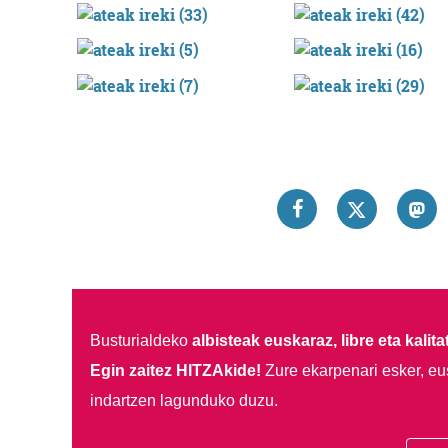
Busturialdeko
albisteak euskaraz, libre eta kalita
Egin zaitez HITZAkide!
Zure ekarpenari esker, eu
indartzen lagunduko duzu.