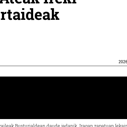
rtaideak
202
aileak Busturialdean daude jadanik. Iragan zapatuan [ekai