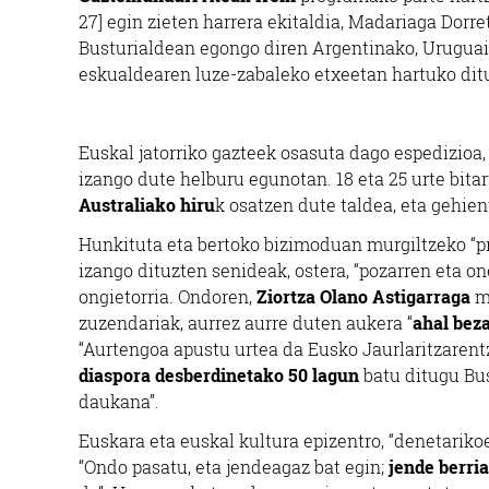
27] egin zieten harrera ekitaldia, Madariaga Dorr
Busturialdean egongo diren Argentinako, Uruguai
eskualdearen luze-zabaleko etxeetan hartuko ditu
Euskal jatorriko gazteek osasuta dago espedizioa,
izango dute helburu egunotan. 18 eta 25 urte bit
Australiako hiru
k osatzen dute taldea, eta gehien
Hunkituta eta bertoko bizimoduan murgiltzeko “pr
izango dituzten senideak, ostera, “pozarren eta 
ongietorria. Ondoren,
Ziortza Olano Astigarraga
m
zuzendariak, aurrez aurre duten aukera “
ahal bez
“Aurtengoa apustu urtea da Eusko Jaurlaritzarent
diaspora desberdinetako 50 lagun
batu ditugu Bus
daukana”.
Euskara eta euskal kultura epizentro, “denetarik
“Ondo pasatu, eta jendeagaz bat egin;
jende berri