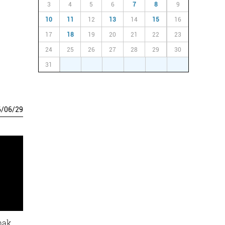
3
4
5
6
7
8
9
10
11
12
13
14
15
16
17
18
19
20
21
22
23
24
25
26
27
28
29
30
31
1
2
3
4
5
6
6
/
06
/
29
nak