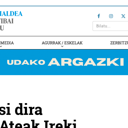
IMEDIA
AGURRAK / ESKELAK
ZERBITZ
si dira
Ateak Ireki