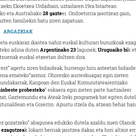
etxeko Ekoetxea Urdaibain, uztailaren 19ra bitartean
ko eta Australiako
28 gazte
ei. Ondoetorria jasotzeaz gain,
zten familiekin batu ziren zapatuan.
ARGAZKIAK
 eta euskaraz ikastea nahiz euskal kulturari buruzkoak eza
arteko adina duten
Argentinako 23
lagunek,
Uruguaiko bi
k e
tsuenak euskal etxeetan ibiltzen dira.
est” agertu ziren bidaideak; hurrengo hiru asteetan bidaide
onena emateko”asmoz. Ohorezko aurreskuagaz egin zieten
undakarrak, Kanpoan den Euskal Komunitatearentzako
ainbeste probesteko
” eskaera egin zieten parte hartzaileei:
zat, Gaztemundu eta Ateak Ireki programek bat egiten dutel
turialdean eta Goierrin. Apustu itzela da, atzean behar ha
oez gozatzeko” abagunea edukiko dutela azaldu zuen Olanok
a ezagutzea
k lokarri berriak jaiotzea dakar, eta hori altxor er