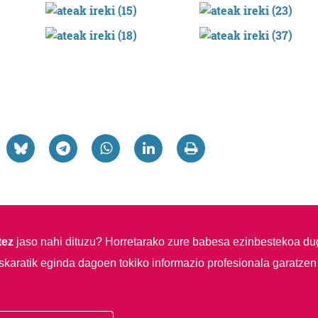
tez
jaso nahi dituzu?
Horretarako zure babesa ezinbestekoa du
skaratik eginda dagoen tokiko informazio profesionala garatzen