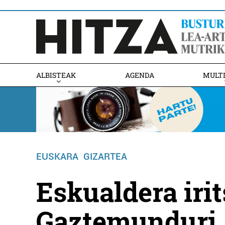
ALBISTEAK
AGENDA
MULT
EUSKARA
GIZARTEA
Eskualdera irit
Gaztemunduri 