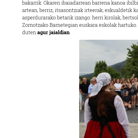
bakarrik: Okaren ibaiadarrean barrena kanoa ibil
artean, berriz, itsasontziak irteerak; eskualdetik 
asperdurarako betarik izango: herri kirolak, bertso
Zornotzako Barnetegian euskara eskolak hartuko
duten
agur jaialdian
.