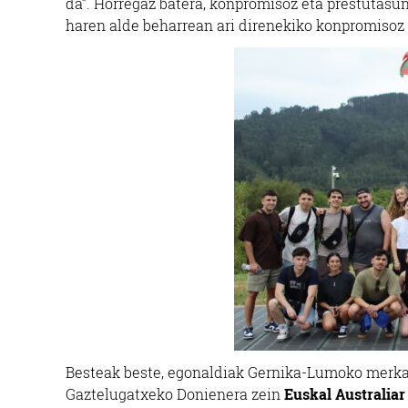
da”. Horregaz batera, konpromisoz eta prestutasun
haren alde beharrean ari direnekiko konpromisoz 
Besteak beste, egonaldiak Gernika-Lumoko merka
Gaztelugatxeko Donienera zein
Euskal Australiar