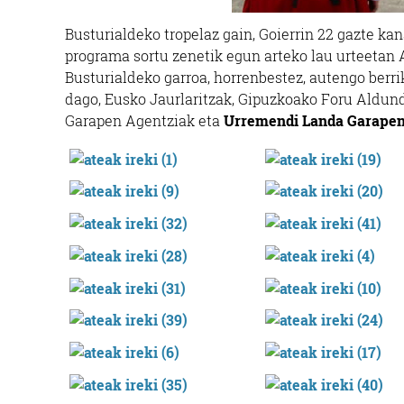
Busturialdeko tropelaz gain, Goierrin 22 gazte ka
programa sortu zenetik egun arteko lau urteetan 
Busturialdeko garroa, horrenbestez, autengo berri
dago, Eusko Jaurlaritzak, Gipuzkoako Foru Aldund
Garapen Agentziak eta
Urremendi Landa Garapen