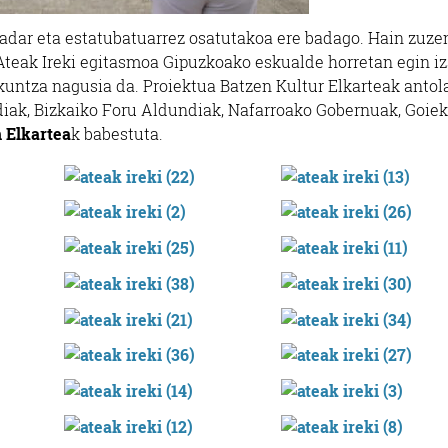
nadar eta estatubatuarrez osatutakoa ere badago. Hain zuzen
Ateak Ireki egitasmoa Gipuzkoako eskualde horretan egin iz
kuntza nagusia da. Proiektua Batzen Kultur Elkarteak antol
iak, Bizkaiko Foru Aldundiak, Nafarroako Gobernuak, Goiek
 Elkartea
k babestuta.