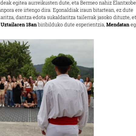
bideak egitea aurreikusten dute, eta Bermeo nahiz Elantxobe
kanpora ere irtengo dira. Egonaldiak iraun bitartean, ez dute
laritza, dantza edota sukaldaritza tailerrak jasoko dituzte, e
.
Uztailaren 18an
biribilduko dute esperientzia,
Mendatan
eg