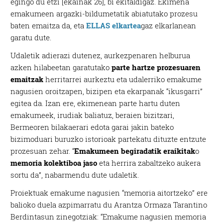
egingo du etzi [ekainak 26], bi ekitaldigaz. Ekimena
emakumeen argazki-bildumetatik abiatutako prozesu
baten emaitza da, eta
ELLAS elkartea
gaz elkarlanean
garatu dute.
Udaletik adierazi dutenez, aurkezpenaren helburua
azken hilabeetan garatutako
parte hartze prozesuaren
emaitzak
herritarrei aurkeztu eta udalerriko emakume
nagusien oroitzapen, bizipen eta ekarpanak “ikusgarri”
egitea da. Izan ere, ekimenean parte hartu duten
emakumeek, irudiak baliatuz, beraien bizitzari,
Bermeoren bilakaerari edota garai jakin bateko
bizimoduari buruzko istorioak partekatu dituzte entzute
prozesuan zehar. “
Emakumeen begiradatik eraikitak
o
memoria kolektiboa jaso
eta herrira zabaltzeko aukera
sortu da”, nabarmendu dute udaletik.
Proiektuak emakume nagusien “memoria aitortzeko” ere
balioko duela azpimarratu du Arantza Ormaza Tarantino
Berdintasun zinegotziak: “Emakume nagusien memoria