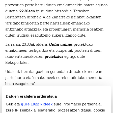
prozesuan parte hartu duten emakumeekin batera egingo
dutena.
22:30ean
ipini dute hitzordua, Taraskan.
Bertaratzen direnek, Alde Zaharreko hainbat lokaletan
jarritako biniloetan parte hartzaileek emandako
antzinako argazkiak eta proiektuaren memoria osatzen
duten irudiak ezagutzeko aukera izango dute.
Jarraian, 23:00ak aldera,
Urdin
urdiñe
, proiektuko
emakumeen testigantza eta bizipenak jasotzen dituen
ikus-entzunezkoaren
proiekzioa
egingo dute
Bekoportalen.
Udaletik herritar guztian gonbidatu dituzte ekimenean
parte hartu eta “emakumeek eurek eraikitako memoria
bizia ezagutzera”.
Datuen erabilera arduratsua
Guk eta
gure 1022 kideek
sure informacio pertsonala,
zure IP zenbakia, esaterako, prozesatzen ditugu, cookie