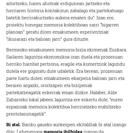
aitortzeko, haien ahotsak erdigunean jartzeko eta
herriaren historia kontakizun zabalago eta partekatuago
batetik berrirakurtzeko aukera ematen du”. Izan ere,
proiektu honegaz memoria kolektiboan sarri “bigarren
planoan” geratu diren emakumeen esperientziak
“ikusarazi eta balioan jarri” gura dituzte.
Bermeoko emakumeen memoria bizia ekimenak Euskara
Sailaren laguntza ekonomikoa izan duela eta prozesuan
herriko hainbat pertsona, eragile eta komertziok lagundu
dutela ere gogoratu dute udaletik. Era berean, prozesuan
parte hartu duten emakumeen ekarpena balioan jarri eta
beraien argazki, oroitzapen eta bizipenak
partekatzeagatik eskerrak eman dizkie. Halaber, Alde
Zaharreko lokal jabeen laguntza ere eskertu dute, “euren
espazioak memoria kolektiboa herriratzeko erabiltzeko
prestutasunagatik”.
Bi atal.
Bariku gaueko aurkezpen ekitaldiak bi atal izango
ditu. Lehenengoa
memoria ibilbidea
izango da,