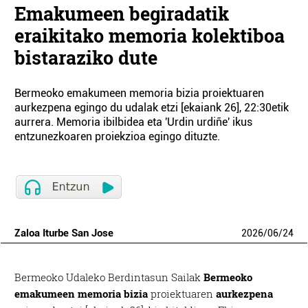
Emakumeen begiradatik
eraikitako memoria kolektiboa
bistaraziko dute
Bermeoko emakumeen memoria bizia proiektuaren
aurkezpena egingo du udalak etzi [ekaiank 26], 22:30etik
aurrera. Memoria ibilbidea eta 'Urdin urdiñe' ikus
entzunezkoaren proiekzioa egingo dituzte.
Zaloa Iturbe San Jose
2026
/
06
/
24
Bermeoko Udaleko Berdintasun Sailak
Bermeoko
emakumeen memoria bizia
proiektuaren
aurkezpena