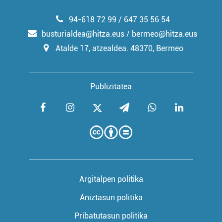
94-618 72 99 / 647 35 56 54
busturialdea@hitza.eus / bermeo@hitza.eus
Atalde 17, atzealdea. 48370, Bermeo
Publizitatea
Argitalpen politika
Aniztasun politika
Pribatutasun politika