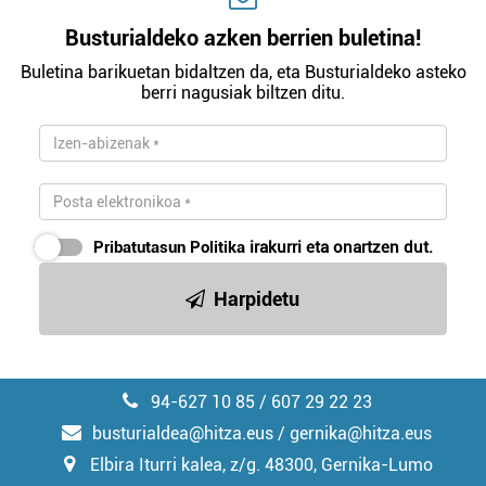
Busturialdeko azken berrien buletina!
Buletina barikuetan bidaltzen da, eta Busturialdeko asteko
berri nagusiak biltzen ditu.
Pribatutasun Politika
irakurri eta onartzen dut.
Harpidetu
94-627 10 85 / 607 29 22 23
busturialdea@hitza.eus / gernika@hitza.eus
Elbira Iturri kalea, z/g. 48300, Gernika-Lumo