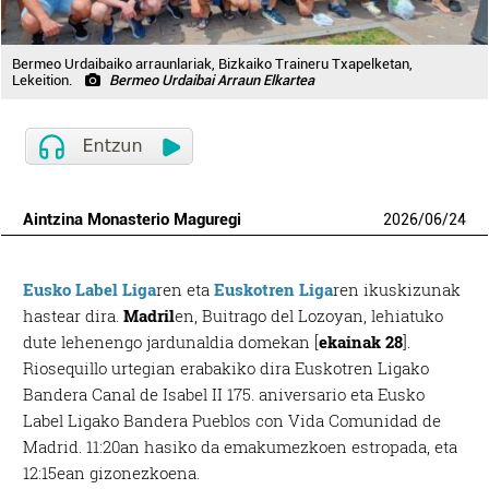
Bermeo Urdaibaiko arraunlariak, Bizkaiko Traineru Txapelketan,
Lekeition.
Bermeo Urdaibai Arraun Elkartea
Aintzina Monasterio Maguregi
2026
/
06
/
24
Eusko Label Liga
ren eta
Euskotren Liga
ren ikuskizunak
hastear dira.
Madril
en, Buitrago del Lozoyan, lehiatuko
dute lehenengo jardunaldia domekan [
ekainak 28
].
Riosequillo urtegian erabakiko dira Euskotren Ligako
Bandera Canal de Isabel II 175. aniversario eta Eusko
Label Ligako Bandera Pueblos con Vida Comunidad de
Madrid. 11:20an hasiko da emakumezkoen estropada, eta
12:15ean gizonezkoena.