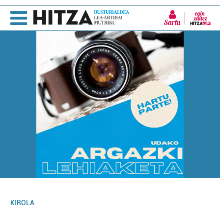
Sartu
KIROLA