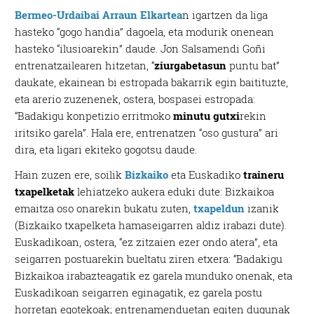
Bermeo-Urdaibai Arraun Elkartea
n igartzen da liga
hasteko “gogo handia” dagoela, eta modurik onenean
hasteko “ilusioarekin” daude. Jon Salsamendi Goñi
entrenatzailearen hitzetan, “
ziurgabetasun
puntu bat”
daukate, ekainean bi estropada bakarrik egin baitituzte,
eta arerio zuzenenek, ostera, bospasei estropada:
“Badakigu konpetizio erritmoko
minutu gutxi
rekin
iritsiko garela”. Hala ere, entrenatzen “oso gustura” ari
dira, eta ligari ekiteko gogotsu daude.
Hain zuzen ere, soilik
Bizkaiko
eta Euskadiko
traineru
txapelketak
lehiatzeko aukera eduki dute: Bizkaikoa
emaitza oso onarekin bukatu zuten,
txapeldun
izanik
(Bizkaiko txapelketa hamaseigarren aldiz irabazi dute).
Euskadikoan, ostera, “ez zitzaien ezer ondo atera”, eta
seigarren postuarekin bueltatu ziren etxera: “Badakigu
Bizkaikoa irabazteagatik ez garela munduko onenak, eta
Euskadikoan seigarren eginagatik, ez garela postu
horretan egotekoak; entrenamenduetan egiten dugunak