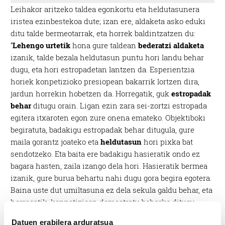
Leihakor aritzeko taldea egonkortu eta heldutasunera
iristea ezinbestekoa dute; izan ere, aldaketa asko eduki
ditu talde bermeotarrak, eta horrek baldintzatzen du:
“
Lehengo urtetik
hona gure taldean
bederatzi aldaketa
izanik, talde bezala heldutasun puntu hori landu behar
dugu, eta hori estropadetan lantzen da. Esperientzia
horiek konpetizioko presiopean bakarrik lortzen dira,
jardun horrekin hobetzen da. Horregatik, guk
estropadak
behar
ditugu orain. Ligan ezin zara sei-zortzi estropada
egitera itxaroten egon zure onena emateko. Objektiboki
begiratuta, badakigu estropadak behar ditugula, gure
maila gorantz joateko eta
heldutasun
hori pixka bat
sendotzeko. Eta baita ere badakigu hasieratik ondo ez
bagara hasten, zaila izango dela hori. Hasieratik bermea
izanik, gure burua behartu nahi dugu gora begira egotera.
Baina uste dut umiltasuna ez dela sekula galdu behar, eta
horregatik, konpetizioan demostratu beharko ditugu
entrenamenduetan
bizitzen ari garen
sentsazio on
Datuen erabilera arduratsua