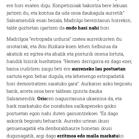
ere hori esaten digu. Konpetizioak bakoitza bere lekuan
jartzen du, eta kontua da uda osoa daukagula aurretik”.
Salsamendik esan bezala, Madrilgo berezitasun horrekin,
talde guztietan igartzen da
ondo hasi nahi
hori.
Madrilgoa “estropada urduria” izatea aurreikusten du
oriotarrak, eta
Bou Bizkaia
-koen lehen helburua da
akatsik ez egitea eta ahalik eta posturik onena lortuta,
handik bizirik bueltatzea: “Hemen derrigorra ez dago ezer,
baina iruditzen zaigu beti ere
aurreneko lau postuetan
sartuta egon behar dugula, eta lehenengo estropadatik
hori demostratzen saiatuko gara”. Aurkariei asko begiratu
barik, arreta osoa bere taldean ipinita dauka
Salsamendik.
Orio
ren nagusitasuna ukaezina da, eta
hark markatuko die norabidea sailkapeneko goiko
postuetan egon nahi duten gainontzekoei. “Ez dago
askorik begiratu beharrik. Aurreko urtean ikusi
genuenagatik eta denboraldiaurre honetan ikusi
dugunagatik, argi dago
erritmoa edo maila markatu
ko