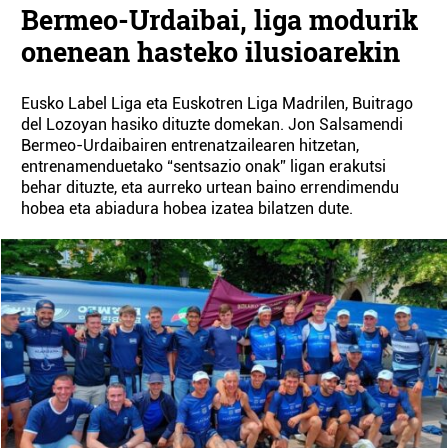
Bermeo-Urdaibai, liga modurik
onenean hasteko ilusioarekin
Eusko Label Liga eta Euskotren Liga Madrilen, Buitrago
del Lozoyan hasiko dituzte domekan. Jon Salsamendi
Bermeo-Urdaibairen entrenatzailearen hitzetan,
entrenamenduetako “sentsazio onak” ligan erakutsi
behar dituzte, eta aurreko urtean baino errendimendu
hobea eta abiadura hobea izatea bilatzen dute.