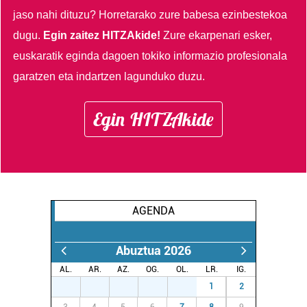
jaso nahi dituzu?
Horretarako zure babesa ezinbestekoa
dugu.
Egin zaitez HITZAkide!
Zure ekarpenari esker,
euskaratik eginda dagoen tokiko informazio profesionala
garatzen eta indartzen lagunduko duzu.
Egin HITZAkide
AGENDA
Abuztua 2026
AL.
AR.
AZ.
OG.
OL.
LR.
IG.
27
28
29
30
31
1
2