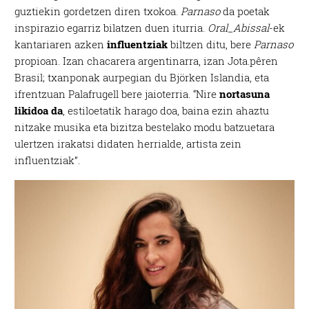
guztiekin gordetzen diren txokoa.
Parnaso
da poetak
inspirazio egarriz bilatzen duen iturria.
Oral_Abissal
-ek
kantariaren azken
influentziak
biltzen ditu, bere
Parnaso
propioan. Izan chacarera argentinarra, izan Jota.pêren
Brasil; txanponak aurpegian du Björken Islandia, eta
ifrentzuan Palafrugell bere jaioterria. “Nire
nortasuna
likidoa da
, estiloetatik harago doa, baina ezin ahaztu
nitzake musika eta bizitza bestelako modu batzuetara
ulertzen irakatsi didaten herrialde, artista zein
influentziak”.