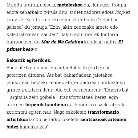
Mundu urdina, abisala,
metalezkoa
da, ilunagoa: tronpa
edota zeharkako txirula ditu, sintetizadorez edota
loop
-ez
jantziak. Zati horren ekoizpenak entzulea “zelanbait
galtzea” du jomuga: “Ezin jakin zenezake amets edo
katedral batean zauden”. Jakin ezin horrek tontorra
harrapatzen du
Mar de Na Catalina
koralean nahiz
El
primer beso
-n.
Bakarrik egiterik ez.
Bada ate bat ilusioa eta antsietatea logela berean
gotortzen dituena. Ate bat, bakardadean jaiotakoa
jendartean hezteko afanez eta jendaurrean aurkezteko
grinez irekitzen dena. Ate bat, sormenarena. “Emozio bat
—argitsua zein goibela— transformatzea, berez, egin
litekeen
lorpenik handiena
da; hondokoa azaleratzeak
zoriontsu egiten nau. Nago eskoletan
transformazio
artistikoa
landu beharko luketela:
sentsazioak artearen
bidez
kanalizatzea”.