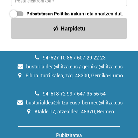
Pribatutasun Politika
irakurri eta onartzen dut.
Harpidetu
94-627 10 85 / 607 29 22 23
busturialdea@hitza.eus / gernika@hitza.eus
Elbira Iturri kalea, z/g. 48300, Gernika-Lumo
94-618 72 99 / 647 35 56 54
busturialdea@hitza.eus / bermeo@hitza.eus
Atalde 17, atzealdea. 48370, Bermeo
Publizitatea