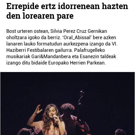
Errepide ertz idorrenean hazten
den lorearen pare
Bost urteren ostean, Silvia Perez Cruz Gernikan
oholtzara igoko da berriz. ‘Oral_Abissal’ bere azken
lanaren lauko formatudun aurkezpena izango da VI.
Haziberri Festibalaren gailurra. Palafrugelleko
musikariak Gari&Mandanbera eta Esanezin taldeak
izango ditu bidaide Europako Herrien Parkean.