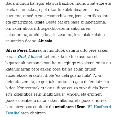
Bada mundu bat egur eta sustraizkoa, mundu bat etxe eta
okela usainezkoa, epela, kantu kolektiboarena, ama
guztiena, amodio eta desamodiozkoa, joan-etorrikoa, lore
eta eztarrizkoa.
Orala
. Beste bat ere bada, bilaketaduna,
onirikoa, ahots introspektiboarena, sakonaren
sakonarena, amildegikoa, leizearena, kristalak zulatua,
gauarekin doana.
Abisala
.
Silvia Perez Cruz
ek bi munduok uztartu ditu bere azken
obran:
Oral_Abissal
. Lehenak kolektibotasunari eta
bigarrenak norbanakoari keinu egingo ziolakoan ondu du
kataluniarrak bere azken obra, baina abian dituen
zuzenekoek erakutsi diote “ez dela guztiz hala”.
Ni
-a
defendatzen du,
ni
guztiak; horixe da
gu
-a defendatzeko
bidea. Kontzertuek erakutsi diote gauza orok duela “bere
ertz kolektiboa zein indibiduala”. Angelu eta erpinen
puzzlea osatzera dator azken albuma, eta puzzle horrek
bere piezatxoa edukiko du
uztailaren 15ean
,
VI. Haziberri
Festibala
ren oholtzan.