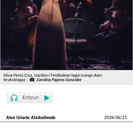
Silvia Perez Cruz, Haziberri Festibalean lagun izango duen
hirukoteagaz.
Carolina Pajares Gonzalez
Alex Uriarte Atxikallende
2026
/
06
/
23