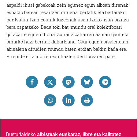
aspaldi ikusi gabekoak zein egunez egun alboan direnak
espazio berean jesartzen dituena; bertatik eta bertarako
pentsatua. Izan egunik luzeenak usaintzeko, izan bizitza
bera ospatzeko. Bada toki bat, mundu oral kolektiboari
gorazarre egiten diona. Zuhaitz zaharren azpian gaur eta
biharko hazi berriak dakartzana. Gaur egun abisalenetan
abisalena dirudien mundu baten erdian baldin bada ere.
Errepide ertz idorrenean hazten den lorearen pare
.
Busturialdeko
albisteak euskaraz, libre eta kalitatez