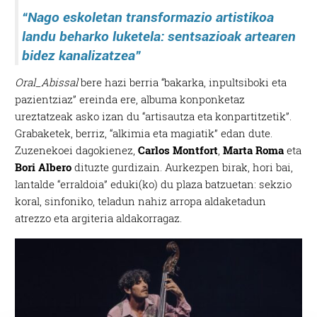
“
Nago eskoletan transformazio artistikoa
landu beharko luketela: sentsazioak artearen
bidez kanalizatzea”
Oral_Abissal
bere hazi berria “bakarka, inpultsiboki eta
pazientziaz” ereinda ere, albuma konponketaz
ureztatzeak asko izan du “artisautza eta konpartitzetik”.
Grabaketek, berriz, “alkimia eta magiatik” edan dute.
Zuzenekoei dagokienez,
Carlos Montfort
,
Marta Roma
eta
Bori Albero
dituzte gurdizain. Aurkezpen birak, hori bai,
lantalde “erraldoia” eduki(ko) du plaza batzuetan: sekzio
koral, sinfoniko, teladun nahiz arropa aldaketadun
atrezzo eta argiteria aldakorragaz.