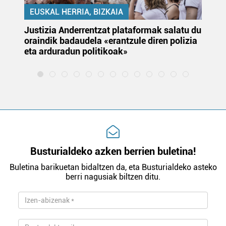
EUSKAL HERRIA, BIZKAIA
Justizia Anderrentzat plataformak salatu du
Eu
oraindik badaudela «erantzule diren polizia
‘E
eta arduradun politikoak»
Busturialdeko azken berrien buletina!
Buletina barikuetan bidaltzen da, eta Busturialdeko asteko
berri nagusiak biltzen ditu.