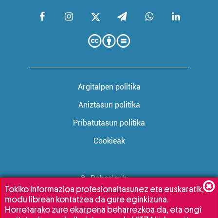
Argitalpen politika
Aniztasun politika
Pribatutasun politika
Cookieak
Babesleak:
Tokiko informazioa profesionaltasunez eta euskaratik,
modu librean kontatzea da gure eginkizuna.
Horretarako zure ekarpena beharrezkoa da, eta ongi