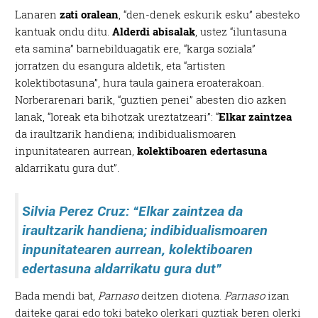
Lanaren
zati oralean
, “den-denek eskurik esku” abesteko
kantuak ondu ditu.
Alderdi abisalak
, ustez “iluntasuna
eta samina” barnebilduagatik ere, “karga soziala”
jorratzen du esangura aldetik, eta “artisten
kolektibotasuna”, hura taula gainera eroaterakoan.
Norberarenari barik, “guztien penei” abesten dio azken
lanak, “loreak eta bihotzak ureztatzeari”: “
Elkar zaintzea
da iraultzarik handiena; indibidualismoaren
inpunitatearen aurrean,
kolektiboaren edertasuna
aldarrikatu gura dut”.
Silvia Perez Cruz: “Elkar zaintzea da
iraultzarik handiena; indibidualismoaren
inpunitatearen aurrean, kolektiboaren
edertasuna aldarrikatu gura dut”
Bada mendi bat,
Parnaso
deitzen diotena.
Parnaso
izan
daiteke garai edo toki bateko olerkari guztiak beren olerki