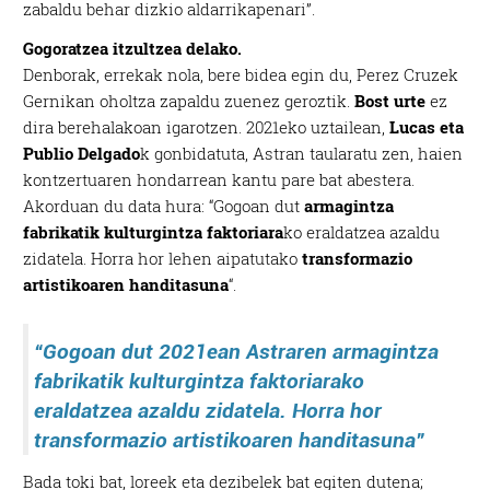
zabaldu behar dizkio aldarrikapenari”.
Gogoratzea itzultzea delako.
Denborak, errekak nola, bere bidea egin du, Perez Cruzek
Gernikan oholtza zapaldu zuenez geroztik.
Bost urte
ez
dira berehalakoan igarotzen. 2021eko uztailean,
Lucas eta
Publio Delgado
k gonbidatuta, Astran taularatu zen, haien
kontzertuaren hondarrean kantu pare bat abestera.
Akorduan du data hura: “Gogoan dut
armagintza
fabrikatik kulturgintza faktoriara
ko eraldatzea azaldu
zidatela. Horra hor lehen aipatutako
transformazio
artistikoaren handitasuna
“.
“Gogoan dut 2021ean Astraren armagintza
fabrikatik kulturgintza faktoriarako
eraldatzea azaldu zidatela. Horra hor
transformazio artistikoaren handitasuna”
Bada toki bat, loreek eta dezibelek bat egiten dutena;