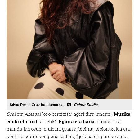
Silvia Perez Cruz kataluniarra.
Colors Studio
Oral
eta
Abissal
“oso bereizita” ageri dira lanean: “
Musika,
eduki eta irudi
aldetik”.
Egurra eta haria
nagusi dira
mundu larrosan, oralean: gitarra, biolina, biolontxeloa eta
kontrabaxua; ekoizpena, ostera, “gela baten parekoa” da.