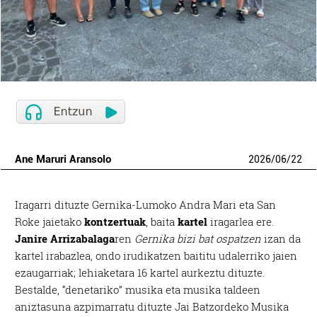
Ane Maruri Aransolo
2026
/
06
/
22
Iragarri dituzte Gernika-Lumoko Andra Mari eta San
Roke jaietako
kontzertuak
, baita
kartel
iragarlea ere.
Janire Arrizabalaga
ren
Gernika bizi bat ospatzen
izan da
kartel irabazlea, ondo irudikatzen baititu udalerriko jaien
ezaugarriak; lehiaketara 16 kartel aurkeztu dituzte.
Bestalde, “denetariko” musika eta musika taldeen
aniztasuna azpimarratu dituzte Jai Batzordeko Musika