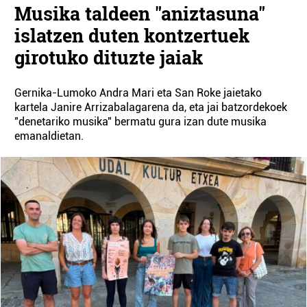
Musika taldeen "aniztasuna"
islatzen duten kontzertuek
girotuko dituzte jaiak
Gernika-Lumoko Andra Mari eta San Roke jaietako
kartela Janire Arrizabalagarena da, eta jai batzordekoek
"denetariko musika" bermatu gura izan dute musika
emanaldietan.