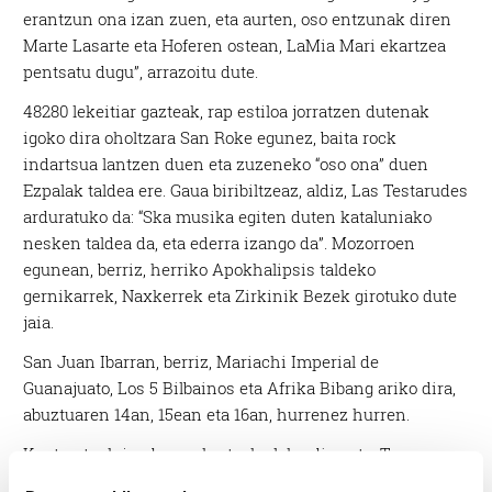
erantzun ona izan zuen, eta aurten, oso entzunak diren
Marte Lasarte eta Hoferen ostean, LaMia Mari ekartzea
pentsatu dugu”, arrazoitu dute.
48280 lekeitiar gazteak, rap estiloa jorratzen dutenak
igoko dira oholtzara San Roke egunez, baita rock
indartsua lantzen duen eta zuzeneko “oso ona” duen
Ezpalak taldea ere. Gaua biribiltzeaz, aldiz, Las Testarudes
arduratuko da: “Ska musika egiten duten kataluniako
nesken taldea da, eta ederra izango da”. Mozorroen
egunean, berriz, herriko Apokhalipsis taldeko
gernikarrek, Naxkerrek eta Zirkinik Bezek girotuko dute
jaia.
San Juan Ibarran, berriz, Mariachi Imperial de
Guanajuato, Los 5 Bilbainos eta Afrika Bibang ariko dira,
abuztuaren 14an, 15ean eta 16an, hurrenez hurren.
Kontzertuak jendea erakartzeko leku dira, eta, Txosna
Batzordeak egiten duen ekarpena balioan jarri dute, izan