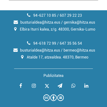
94-627 10 85 / 607 29 22 23
busturialdea@hitza.eus / gernika@hitza.eus
Elbira Iturri kalea, z/g. 48300, Gernika-Lumo
94-618 72 99 / 647 35 56 54
busturialdea@hitza.eus / bermeo@hitza.eus
Atalde 17, atzealdea. 48370, Bermeo
Publizitatea