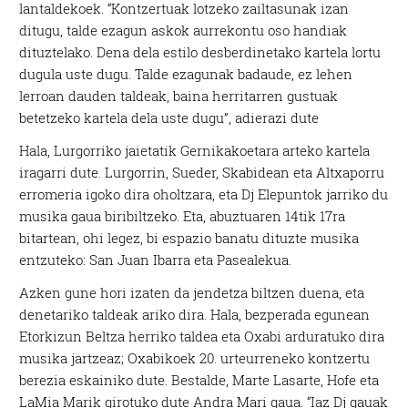
lantaldekoek. “Kontzertuak lotzeko zailtasunak izan
ditugu, talde ezagun askok aurrekontu oso handiak
dituztelako. Dena dela estilo desberdinetako kartela lortu
dugula uste dugu. Talde ezagunak badaude, ez lehen
lerroan dauden taldeak, baina herritarren gustuak
betetzeko kartela dela uste dugu”, adierazi dute
Hala, Lurgorriko jaietatik Gernikakoetara arteko kartela
iragarri dute. Lurgorrin, Sueder, Skabidean eta Altxaporru
erromeria igoko dira oholtzara, eta Dj Elepuntok jarriko du
musika gaua biribiltzeko. Eta, abuztuaren 14tik 17ra
bitartean, ohi legez, bi espazio banatu dituzte musika
entzuteko: San Juan Ibarra eta Pasealekua.
Azken gune hori izaten da jendetza biltzen duena, eta
denetariko taldeak ariko dira. Hala, bezperada egunean
Etorkizun Beltza herriko taldea eta Oxabi arduratuko dira
musika jartzeaz; Oxabikoek 20. urteurreneko kontzertu
berezia eskainiko dute. Bestalde, Marte Lasarte, Hofe eta
LaMia Marik girotuko dute Andra Mari gaua. “Iaz Dj gauak