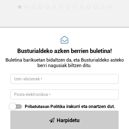
Busturialdeko azken berrien buletina!
Buletina barikuetan bidaltzen da, eta Busturialdeko asteko
berri nagusiak biltzen ditu.
Pribatutasun Politika
irakurri eta onartzen dut.
Harpidetu