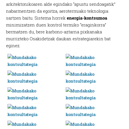
arkitektonikoaren alde egindako “apustu sendoagatik”
nabarmentzen da egoitza, aerotermiako teknologia
sartzen baitu. Sistema horrek
energia-kontsumoa
minimizatzen duen kontrol termiko “eraginkorra”
bermatzen du, bere karbono-aztarna pixkanaka
murrizteko Osakidetzak daukan estrategiarekin bat
eginez.