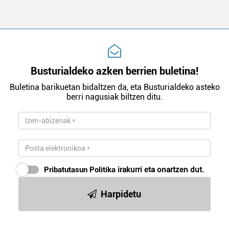
Busturialdeko azken berrien buletina!
Buletina barikuetan bidaltzen da, eta Busturialdeko asteko
berri nagusiak biltzen ditu.
Pribatutasun Politika
irakurri eta onartzen dut.
Harpidetu