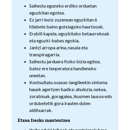
Saihestu eguneko erdiko orduetan
eguzkitan egotea.
Ez jarri inoiz zuzenean eguzkitan 6
hilabete baino gutxiagoko haurtxoak.
Erabili kapela, eguzkitako betaurrekoak
eta eguzki-babes egokia.
Jantzi arropa arina, nasaia eta
transpiragarria.
Saihestu jarduera fisiko bizia egitea,
batez ere tenperatura handieneko
uneetan.
Kontsultatu osasun-langileekin sintoma
hauek agertzen badira: ahulezia, nekea,
zorabioak, goragalea, ikusmen lausoa edo
ordubetetik gora irauten duten
alditxarrak.
Etxea fresko mantentzea
Itxita eduki leihoak eta pertsianak bero