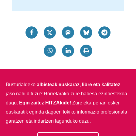
Busturialdeko
albisteak euskaraz, libre eta kalitatez
jaso nahi dituzu?
Horretarako zure babesa ezinbestekoa
dugu.
Egin zaitez HITZAkide!
Zure ekarpenari esker,
euskaratik eginda dagoen tokiko informazio profesionala
garatzen eta indartzen lagunduko duzu.