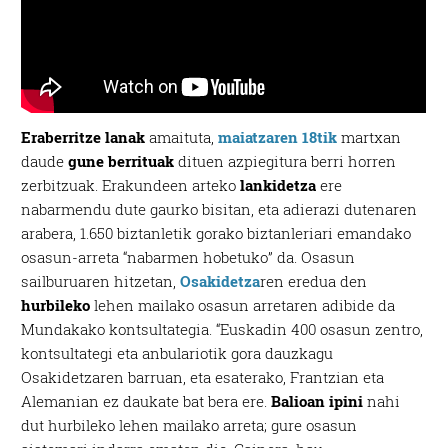
Eraberritze lanak
amaituta,
maiatzaren 18tik
martxan
daude
gune berrituak
dituen azpiegitura berri horren
zerbitzuak. Erakundeen arteko
lankidetza
ere
nabarmendu dute gaurko bisitan, eta adierazi dutenaren
arabera, 1.650 biztanletik gorako biztanleriari emandako
osasun-arreta “nabarmen hobetuko” da. Osasun
sailburuaren hitzetan,
Osakidetza
ren eredua den
hurbileko
lehen mailako osasun arretaren adibide da
Mundakako kontsultategia. “Euskadin 400 osasun zentro,
kontsultategi eta anbulariotik gora dauzkagu
Osakidetzaren barruan, eta esaterako, Frantzian eta
Alemanian ez daukate bat bera ere.
Balioan ipini
nahi
dut hurbileko lehen mailako arreta; gure osasun