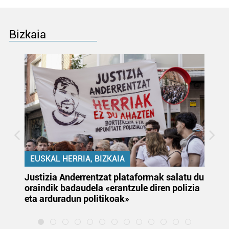
Bizkaia
EUSKAL HERRIA, BIZKAIA
Justizia Anderrentzat plataformak salatu du
Eu
oraindik badaudela «erantzule diren polizia
‘E
eta arduradun politikoak»