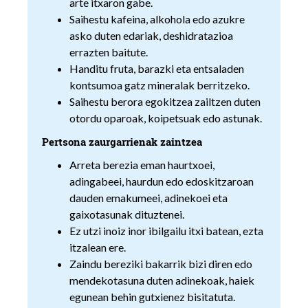
arte itxaron gabe.
Saihestu kafeina, alkohola edo azukre
asko duten edariak, deshidratazioa
errazten baitute.
Handitu fruta, barazki eta entsaladen
kontsumoa gatz mineralak berritzeko.
Saihestu berora egokitzea zailtzen duten
otordu oparoak, koipetsuak edo astunak.
Pertsona zaurgarrienak zaintzea
Arreta berezia eman haurtxoei,
adingabeei, haurdun edo edoskitzaroan
dauden emakumeei, adinekoei eta
gaixotasunak dituztenei.
Ez utzi inoiz inor ibilgailu itxi batean, ezta
itzalean ere.
Zaindu bereziki bakarrik bizi diren edo
mendekotasuna duten adinekoak, haiek
egunean behin gutxienez bisitatuta.