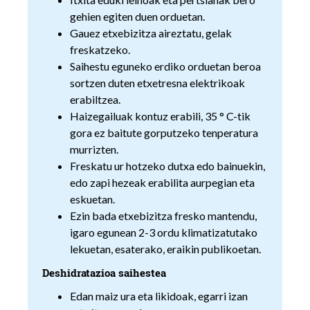
gehien egiten duen orduetan.
Gauez etxebizitza aireztatu, gelak
freskatzeko.
Saihestu eguneko erdiko orduetan beroa
sortzen duten etxetresna elektrikoak
erabiltzea.
Haizegailuak kontuz erabili, 35 ° C-tik
gora ez baitute gorputzeko tenperatura
murrizten.
Freskatu ur hotzeko dutxa edo bainuekin,
edo zapi hezeak erabilita aurpegian eta
eskuetan.
Ezin bada etxebizitza fresko mantendu,
igaro egunean 2-3 ordu klimatizatutako
lekuetan, esaterako, eraikin publikoetan.
Deshidratazioa saihestea
Edan maiz ura eta likidoak, egarri izan