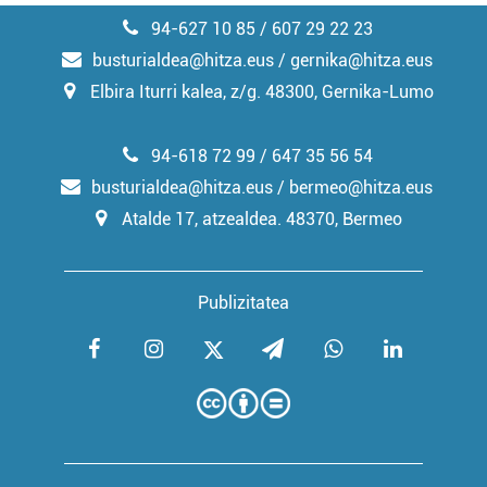
94-627 10 85 / 607 29 22 23
busturialdea@hitza.eus / gernika@hitza.eus
Elbira Iturri kalea, z/g. 48300, Gernika-Lumo
94-618 72 99 / 647 35 56 54
busturialdea@hitza.eus / bermeo@hitza.eus
Atalde 17, atzealdea. 48370, Bermeo
Publizitatea