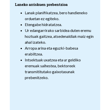
Laneko arriskuen prebentzioa
Lanak planifikatzea, bero handieneko
orduetan ez egiteko.
Etengabe hidratatzea.
Ur edangarrirako sarbidea duten eremu
hoztuak gaitzea, atsedenaldiak maiz egin
ahal izateko.
Arropa arina eta eguzki-babesa
erabiltzea.
Intsektuak uxatzea eta ur geldiko
eremuak saihestea, bektoreek
transmititutako gaixotasunak
prebenitzeko.