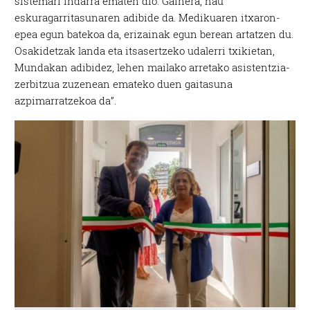
sistemari indarra ematen dio. Gainera, hau
eskuragarritasunaren adibide da. Medikuaren itxaron-
epea egun batekoa da, erizainak egun berean artatzen du.
Osakidetzak landa eta itsasertzeko udalerri txikietan,
Mundakan adibidez, lehen mailako arretako asistentzia-
zerbitzua zuzenean emateko duen gaitasuna
azpimarratzekoa da”.