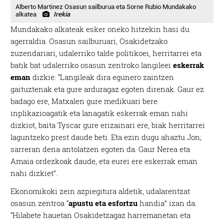
Alberto Martinez Osasun sailburua eta Sorne Rubio Mundakako
alkatea
Irekia
Mundakako alkateak esker oneko hitzekin hasi du
agerraldia. Osasun sailburuari, Osakidetzako
zuzendariari, udalerriko talde politikoei, herritarrei eta
batik bat udalerriko osasun zentroko langileei
eskerrak
eman
dizkie: “Langileak dira egunero zaintzen
gaituztenak eta gure arduragaz egoten direnak. Gaur ez
badago ere, Matxalen gure medikuari bere
inplikazioagatik eta lanagatik eskerrak eman nahi
dizkiot, baita Tyscar gure erizainari ere, biak herritarrei
laguntzeko prest daude beti. Eta ezin dugu ahaztu Jon;
sarreran dena antolatzen egoten da. Gaur Nerea eta
Amaia ordezkoak daude, eta eurei ere eskerrak eman
nahi dizkiet”.
Ekonomikoki zein azpiegitura aldetik, udalarentzat
osasun zentroa “
apustu eta esfortzu
handia” izan da:
“Hilabete hauetan Osakidetzagaz harremanetan eta