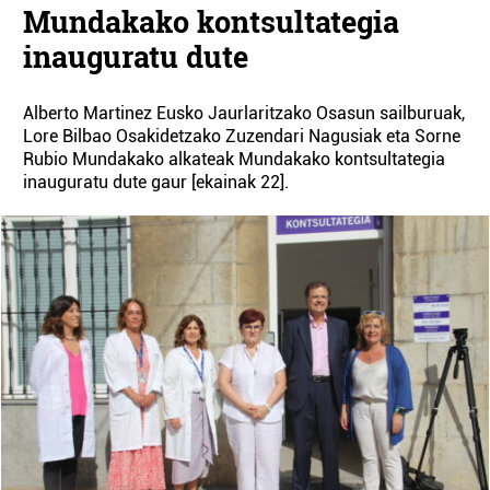
Mundakako kontsultategia
inauguratu dute
Alberto Martinez Eusko Jaurlaritzako Osasun sailburuak,
Lore Bilbao Osakidetzako Zuzendari Nagusiak eta Sorne
Rubio Mundakako alkateak Mundakako kontsultategia
inauguratu dute gaur [ekainak 22].