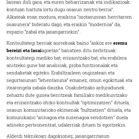
lanean ibili gara, eta euren beharrizanak eta indikazioak
kontuan hartuta lortu dugu osasun zentro berria”.
Alkateak esan modura, eraikina “osotasunean herritarren
osasunera” bideratu dago, eta eraikin “modernoa” da,
espazio “zabal eta jasangarriekin”.
Kontsultategi berriak aurrekoak baino “askoz ere
eremu
bereizi eta lasai
agoetan” banatzen ditu zerbitzuak:
kontsultategi mediko bat, erizaintzako bat, eta erabilera
anitzeko gune bat analisiak, proba funtzionalak eta
sendaketak egiteko. Erabiltzaileen ongizateari eta
segurtasunari “lehentasuna” emanez, omun egokituak eta
itxarongela zabala dauzka. Osakidetzako arduradunek
zehaztu dute gunea berritzeak familiako medikuntzako
eta erizaintzako ohiko kontsultak “optimizatzen” dituela,
osasun komunitarioko ekimenak “bultzatzen” dituela, eta
komunikazio “arinagoa eta zuzenagoa sendotzen” duela
adineko pertsonentzat, udalerriak dituen bi egoitzekin.
Alderdi teknikoari dagokionez, jasangarritasun