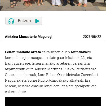
Aintzina Monasterio Maguregi
2026
/
06
/
22
Lehen mailako arreta
eskaintzen duen
Mundaka
ko
kontsultategia inauguratu dute gaur [ekainak 22], eta,
hain zuzen ere, lehen mailako arretaren garrantzia
azpimarratu dute Alberto Martinez Eusko Jaurlaritzako
Osasun sailburuak, Lore Bilbao Osakidetzako Zuzendari
Nagusiak eta Sorne Rubio Mundakako alkateak. Era
berean, bertako osasun langileen lana ere goraipatu eta
eskertu dute.