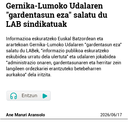
Gernika-Lumoko Udalaren
"gardentasun eza" salatu du
LAB sindikatuak
Informazioa eskuratzeko Euskal Batzordean eta
arartekoan Gernika-Lumoko Udalaren "gardentasun eza"
salatu du LABek, "informazio publikoa eskuratzeko
eskubidea urratu dela ulertuta" eta udalaren jokabidea
"administrazio onaren, gardentasunaren eta herritar zein
langileen ordezkariei erantzuteko betebeharren
aurkakoa" dela iritzita.
Ane Maruri Aransolo
2026
/
06
/
17