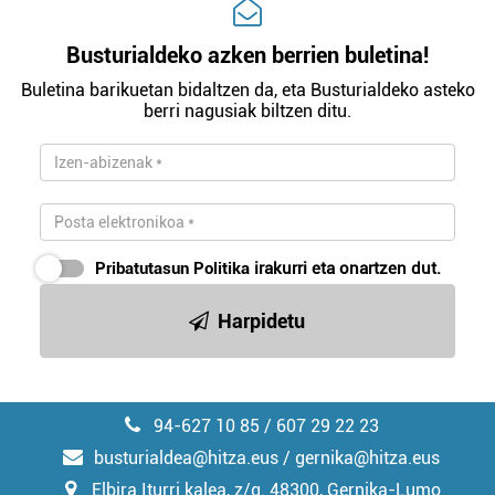
Busturialdeko azken berrien buletina!
Buletina barikuetan bidaltzen da, eta Busturialdeko asteko
berri nagusiak biltzen ditu.
Pribatutasun Politika
irakurri eta onartzen dut.
Harpidetu
94-627 10 85 / 607 29 22 23
busturialdea@hitza.eus / gernika@hitza.eus
Elbira Iturri kalea, z/g. 48300, Gernika-Lumo