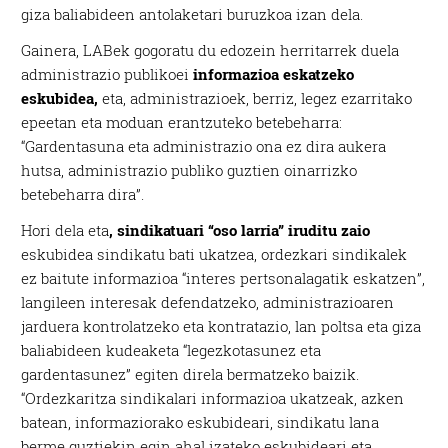
giza baliabideen antolaketari buruzkoa izan dela.
Gainera, LABek gogoratu du edozein herritarrek duela
administrazio publikoei
informazioa eskatzeko
eskubidea,
eta, administrazioek, berriz, legez ezarritako
epeetan eta moduan erantzuteko betebeharra:
“Gardentasuna eta administrazio ona ez dira aukera
hutsa, administrazio publiko guztien oinarrizko
betebeharra dira”.
Hori dela eta
, sindikatuari “oso larria” iruditu zaio
eskubidea sindikatu bati ukatzea, ordezkari sindikalek
ez baitute informazioa “interes pertsonalagatik eskatzen”,
langileen interesak defendatzeko, administrazioaren
jarduera kontrolatzeko eta kontratazio, lan poltsa eta giza
baliabideen kudeaketa “legezkotasunez eta
gardentasunez” egiten direla bermatzeko baizik.
“Ordezkaritza sindikalari informazioa ukatzeak, azken
batean, informaziorako eskubideari, sindikatu lana
berme guztiekin egin ahal izateko eskubideari eta