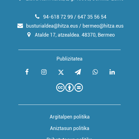
94-618 72 99 / 647 35 56 54
busturialdea@hitza.eus / bermeo@hitza.eus
Atalde 17, atzealdea. 48370, Bermeo
Publizitatea
Argitalpen politika
Aniztasun politika