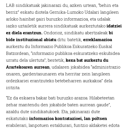
LAB sindikatuak jakinarazi du, azken urtean, “behin eta
berriz” eskatu diotela Gernika-Lumoko Udalari langileen
arloko hainbat gairi buruzko informazioa, eta udalak
iazko uztailetik aurrera sindikatuak aurkeztutako
idatziei
ez diela erantzun.
Ondorioz, sindikatu abertzaleak
bi
bide instituzional abiatu
ditu: batetik,
erreklamazioa
aurkeztu du Informazio Publikoa Eskuratzeko Euskal
Batzordean, “informazio publikoa eskuratzeko eskubidea
urratu dela ulertuta”; bestetik,
kexa bat aurkeztu du
Arartekoaren aurrean
, udalaren jokabidea “administrazio
onaren, gardentasunaren eta herritar zein langileen
ordezkariei erantzuteko betebeharren aurkakoa” dela
iritzita.
“Ez da eskaera bakar bati buruzko arazoa. Hilabeteetan
zehar mantendu den jokabide baten aurrean gaude”,
azaldu dute sindikatukoek. Eta, jakinarazi dute
eskatutako
informazioa kontratazioei, lan poltsen
erabilerari, lanpotuen estaldurari, funtzio aldaketei edota