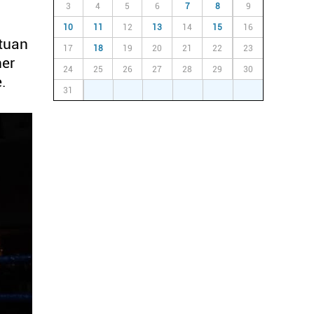
3
4
5
6
7
8
9
10
11
12
13
14
15
16
atuan
17
18
19
20
21
22
23
ner
24
25
26
27
28
29
30
.
31
1
2
3
4
5
6