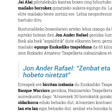
Jai Alai
pilotalekuko kantxa boxeo ring bihurtuko 
mailako borrokez
gozatzeko aukera egongo da. La
elite mailako beste zortziz ere. Lehia neoprofesio
hartuko ditu.
Busturialdeko boxeolarien arteko lehia izango da
egiteko bidean den
Jon Ander Rafael
gernika-lum
Biek ala biek “aspalditik” dute elkarren berri, ge
mailako
egungo Euskadiko txapelduna
da 65 kilo
zein Bizkaiko Amateur Txapelketa irabazitakoa e
Jon Ander Rafael: “Zenbat eta
hobeto niretzat”
Erreapek ere
birritan irabazia
du Euskadiko Txapelk
Basque Warriors
gerrikoa, Nazioarteko Txapelketa
aurreikusita dago: “Alvarezek 30 borrokatik gorak
oldarkorra
eduki beharko dut, Alvarezen kontrae
lan eta lan
egin beharko dut: zenbat eta borroka l