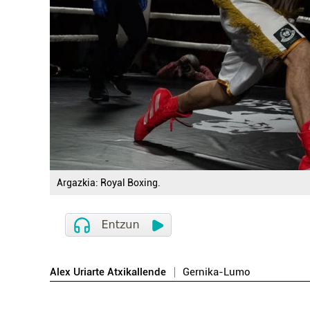
Argazkia: Royal Boxing.
Alex Uriarte Atxikallende
Gernika-Lumo