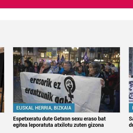
EUSKAL HERRIA, BIZKAIA
Espetxeratu dute Getxon sexu eraso bat
S
egitea leporatuta atxilotu zuten gizona
d