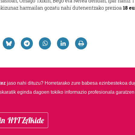
nasioan, Omago Txikin, Bego eta Nerea dendan, Ipar nahiz 
skizunaz harmailan gozatu nahi dutenentzako prezioa
18 eu
tez
jaso nahi dituzu?
Horretarako zure babesa ezinbestekoa du
skaratik eginda dagoen tokiko informazio profesionala garatzen
in HITZAkide