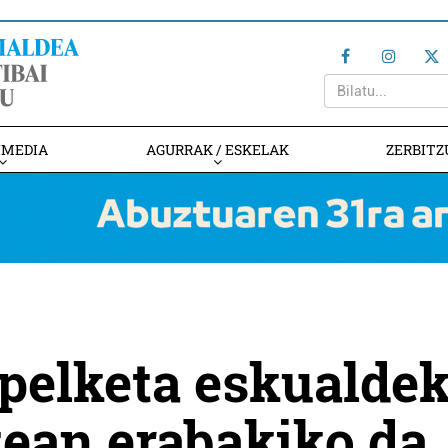
IMEDIA
AGURRAK / ESKELAK
ZERBITZ
pelketa eskualde
tean erabakiko da