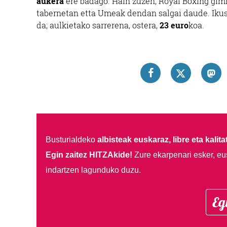
aukera
ere badago. Hain zuzen, Royal Boxing gim
tabernetan etta Umeak dendan salgai daude. Iku
da; aulkietako sarrerena, ostera,
23 euro
koa.
Busturialdeko
albisteak euskaraz, libre eta kalita
Egin zaitez HITZAkide!
Zure ekarpenari esker, eu
indartzen lagunduko duzu.
Eg