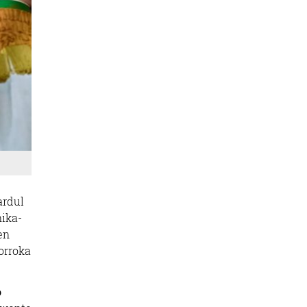
ardul
ika-
en
orroka
o