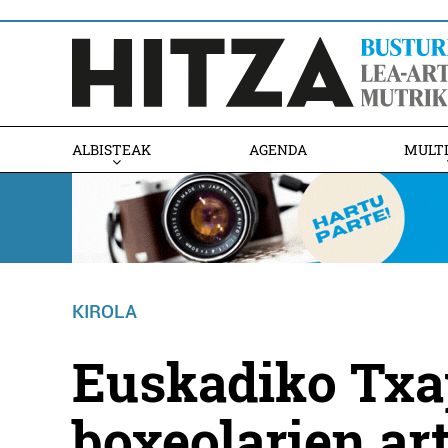
ALBISTEAK
AGENDA
MULT
KIROLA
Euskadiko Txa
boxeolarien ar