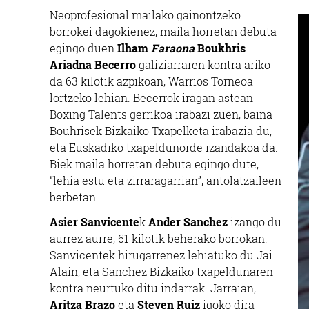
Neoprofesional mailako gainontzeko
borrokei dagokienez, maila horretan debuta
egingo duen
Ilham
Faraona
Boukhris
Ariadna Becerro
galiziarraren kontra ariko
da 63 kilotik azpikoan, Warrios Torneoa
lortzeko lehian. Becerrok iragan astean
Boxing Talents gerrikoa irabazi zuen, baina
Bouhrisek Bizkaiko Txapelketa irabazia du,
eta Euskadiko txapeldunorde izandakoa da.
Biek maila horretan debuta egingo dute,
“lehia estu eta zirraragarrian”, antolatzaileen
berbetan.
Asier Sanvicente
k
Ander Sanchez
izango du
aurrez aurre, 61 kilotik beherako borrokan.
Sanvicentek hirugarrenez lehiatuko du Jai
Alain, eta Sanchez Bizkaiko txapeldunaren
kontra neurtuko ditu indarrak. Jarraian,
Aritza Brazo
eta
Steven Ruiz
igoko dira