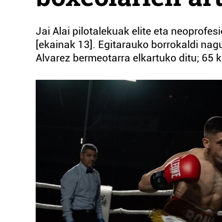
Jai Alai pilotalekuak elite eta neoprof
[ekainak 13]. Egitarauko borrokaldi nag
Alvarez bermeotarra elkartuko ditu; 65 