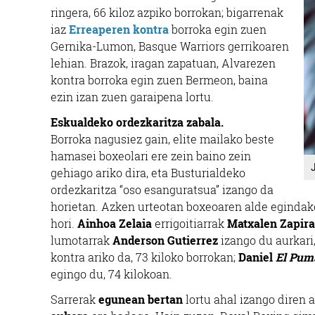
ringera, 66 kiloz azpiko borrokan; bigarrenak
iaz
Erreaperen kontra
borroka egin zuen
Gernika-Lumon, Basque Warriors gerrikoaren
lehian. Brazok, iragan zapatuan, Alvarezen
kontra borroka egin zuen Bermeon, baina
ezin izan zuen garaipena lortu.
Eskualdeko ordezkaritza zabala.
Borroka nagusiez gain, elite mailako beste
hamasei boxeolari ere zein baino zein
gehiago ariko dira, eta Busturialdeko
ordezkaritza “oso esanguratsua” izango da
horietan. Azken urteotan boxeoaren alde egindako
hori.
Ainhoa Zelaia
errigoitiarrak
Matxalen Zapira
lumotarrak
Anderson Gutierrez
izango du aurkari
kontra ariko da, 73 kiloko borrokan;
Daniel
El Pum
egingo du, 74 kilokoan.
Sarrerak
egunean bertan
lortu ahal izango diren