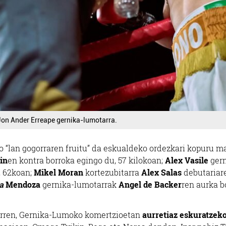
Jon Ander Erreape gernika-lumotarra.
 “lan gogorraren fruitu” da eskualdeko ordezkari kopuru m
in
en kontra borroka egingo du, 57 kilokoan;
Alex Vasile
gern
, 62koan;
Mikel Moran
kortezubitarra
Alex Salas
debutariar
a
Mendoza
gernika-lumotarrak
Angel de Backer
ren aurka b
 arren, Gernika-Lumoko komertzioetan
aurretiaz eskuratzek