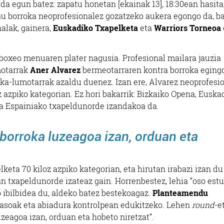
da egun batez: zapatu honetan [ekainak 13], 18:30ean hasita
u borroka neoprofesionalez gozatzeko aukera egongo da, ba
nalak, gainera,
Euskadiko Txapelketa
eta
Warriors Torneoa
 boxeo menuaren plater nagusia. Profesional mailara jauzia
otarrak
Aner Alvarez
bermeotarraren kontra borroka eging
rnika-lumotarrak azaldu duenez. Izan ere, Alvarez neoprofesi
z azpiko kategorian. Ez hori bakarrik: Bizkaiko Opena, Euska
ta Espainiako txapeldunorde izandakoa da.
 borroka luzeagoa izan, orduan eta
eta 70 kiloz azpiko kategorian, eta hirutan irabazi izan du
n txapeldunorde izateaz gain. Horrenbestez, lehia “oso estu
o ibilbidea du, aldeko batez bestekoagaz.
Planteamendu
rasoak eta abiadura kontrolpean edukitzeko. Lehen
round
-et
uzeagoa izan, orduan eta hobeto niretzat”.