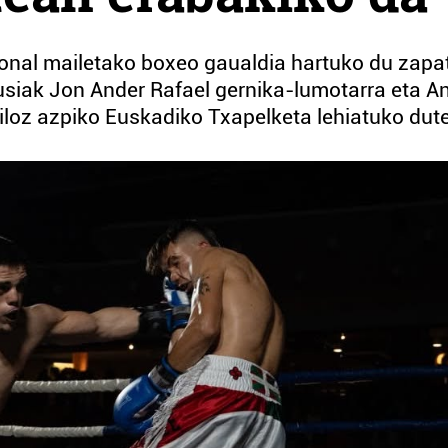
esional mailetako boxeo gaualdia hartuko du zap
usiak Jon Ander Rafael gernika-lumotarra eta A
kiloz azpiko Euskadiko Txapelketa lehiatuko dute