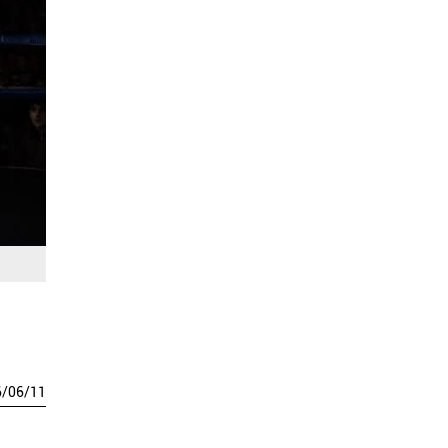
6
/
06
/
11