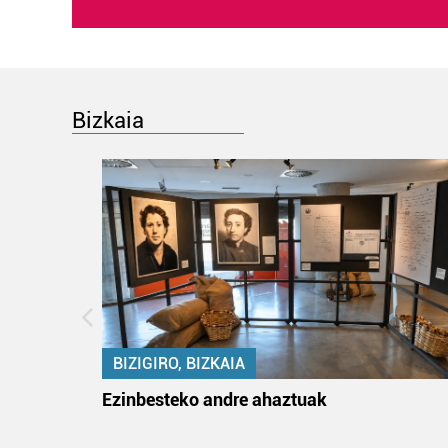
Bizkaia
BIZIGIRO, BIZKAIA
na
Ezinbesteko andre ahaztuak