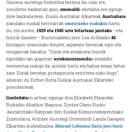
Gainera, aurtengo hitzordua berezia da; izan ere,
senidetze bazkariaz gain,
omenaldi
-ekitaldia ere egingo
dute bazkalostean. Eusko Australiar Alkarteak
Australiara
joandako euskal herritarrak
omentzeko erabakia
hartu
du, eta aurten,
1929 eta 1945 urte bitartean jaiotako
—eta
bizirik dauden— Busturialdeko zein Lea-Artibaiko
46
bizilagun omenduko dituzte, aipamen bereziak egin eta
oroigarriak banatuz. “Gizon eta emakume horiek
egindako lan gogorrari
errekonozimendu
a emateko
momentua izango da; aintzat hartu eta balioa eman behar
zaie. Eurak benetan protagonista sentitzea nahi dugu”,
adierazi du Esther Korta Euskal Australiar Elkarteko
presidenteak.
Gonbidatu
en artean egongo dira Elixabete Etxanobe
Bizkaiko Ahaldun Nagusia, Ziortza Olano Eusko
Jaurlaritzako Kanpoan den Euskal Komunitatearentzako
Zuzendaria, Aitziber Ansotegi Urremendi Landa Garapen
Elkarteko kudeatzailea,
Manuel Lekuona Saria jaso berri