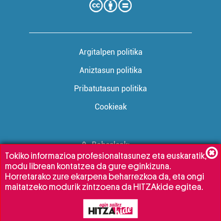
Argitalpen politika
Aniztasun politika
Pribatutasun politika
Cookieak
Babesleak:
Tokiko informazioa profesionaltasunez eta euskaratik,
modu librean kontatzea da gure eginkizuna.
Horretarako zure ekarpena beharrezkoa da, eta ongi
maitatzeko modurik zintzoena da HITZAkide egitea.