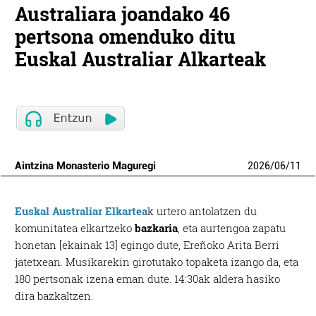
Australiara joandako 46
pertsona omenduko ditu
Euskal Australiar Alkarteak
Aintzina Monasterio Maguregi
2026
/
06
/
11
Euskal Australiar Elkartea
k urtero antolatzen du
komunitatea elkartzeko
bazkaria
, eta aurtengoa zapatu
honetan [ekainak 13] egingo dute, Ereñoko Arita Berri
jatetxean. Musikarekin girotutako topaketa izango da, eta
180 pertsonak izena eman dute. 14:30ak aldera hasiko
dira bazkaltzen.