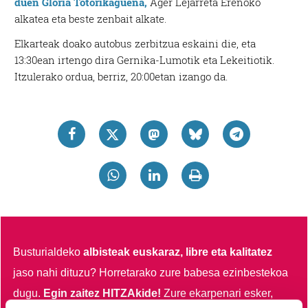
duen Gloria Totorikaguena,
Ager Lejarreta
Ereñoko
alkatea eta beste zenbait alkate.
Elkarteak doako autobus zerbitzua eskaini die, eta
13:30ean irtengo dira Gernika-Lumotik eta Lekeitiotik.
Itzulerako ordua, berriz, 20:00etan izango da.
Busturialdeko
albisteak euskaraz, libre eta kalitatez
jaso nahi dituzu?
Horretarako zure babesa ezinbestekoa
dugu.
Egin zaitez HITZAkide!
Zure ekarpenari esker,