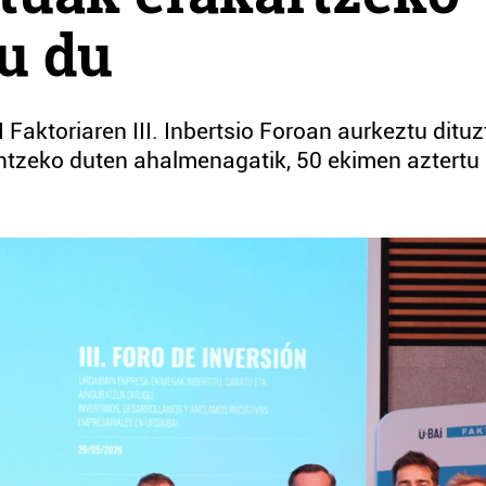
u du
Faktoriaren III. Inbertsio Foroan aurkeztu dituz
tzeko duten ahalmenagatik, 50 ekimen aztertu 