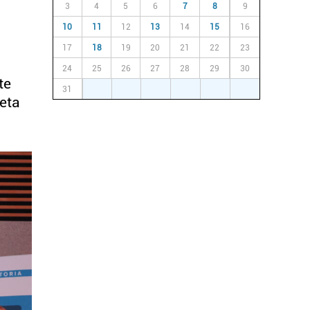
3
4
5
6
7
8
9
10
11
12
13
14
15
16
17
18
19
20
21
22
23
24
25
26
27
28
29
30
te
31
1
2
3
4
5
6
eta