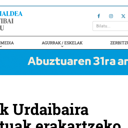
IMEDIA
AGURRAK / ESKELAK
ZERBITZ
k Urdaibaira
tuak erakartzeko