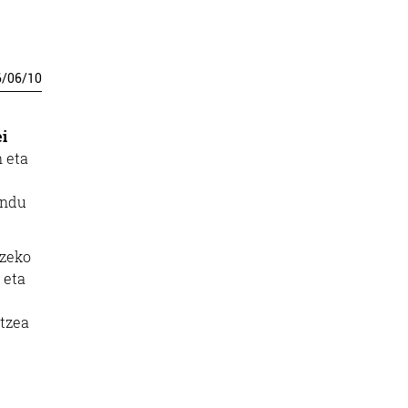
6
/
06
/
10
i
n eta
endu
tzeko
 eta
atzea