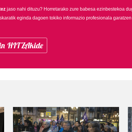
tez
jaso nahi dituzu?
Horretarako zure babesa ezinbestekoa du
skaratik eginda dagoen tokiko informazio profesionala garatzen
in HITZAkide