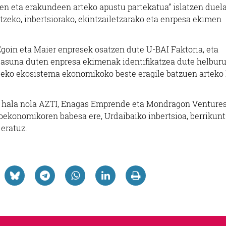
sen eta erakundeen arteko apustu partekatua” islatzen duela
zeko, inbertsiorako, ekintzailetzarako eta enrpesa ekimen
Egoin eta Maier enpresek osatzen dute U-BAI Faktoria, eta
tasuna duten enpresa ekimenak identifikatzea dute helburu
aldeko ekosistema ekonomikoko beste eragile batzuen arteko 
u, hala nola AZTI, Enagas Emprende eta Mondragon Ventures
ioekonomikoren babesa ere, Urdaibaiko inbertsioa, berrikunt
 eratuz.