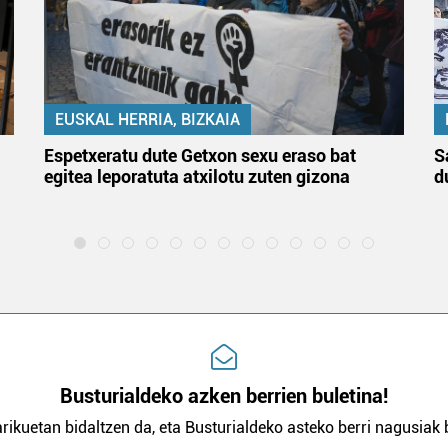
EUSKAL HERRIA, BIZKAIA
Espetxeratu dute Getxon sexu eraso bat
S
egitea leporatuta atxilotu zuten gizona
d
Busturialdeko azken berrien buletina!
rikuetan bidaltzen da, eta Busturialdeko asteko berri nagusiak b