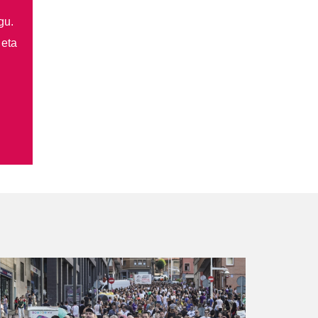
gu.
 eta