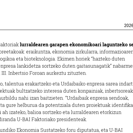
202
Faktoriak
lurraldearen garapen ekonomikoari laguntzeko se
toreetakoak: eraikuntza, ekonomia zirkularra, informazioare
ogikoa eta bioteknologia. Ekimen horiek “hazteko duten
a enpresa lankidetza sortzeko duten gaitasunagatik” nabarm
 III. Inbertsio Foroan aurkeztu zituzten.
o, talentua erakartzeko eta Urdaibaiko enpresa sarea indar
iektuak bultzatzeko interesa duten konpainiak, inbertsoreak
urbildu nahi izan baitzieten. “Urdaibaik enpresa sendoak,
Eta gure helburua da potentziala duten proiektuak identifik
i ah izateko, balioa sortzeko eta lurraldearen etorkizun
iranda U-BAI Faktoriako presidenteak.
dundiko Ekonomia Sustatzeko foru diputatua, eta U-BAI