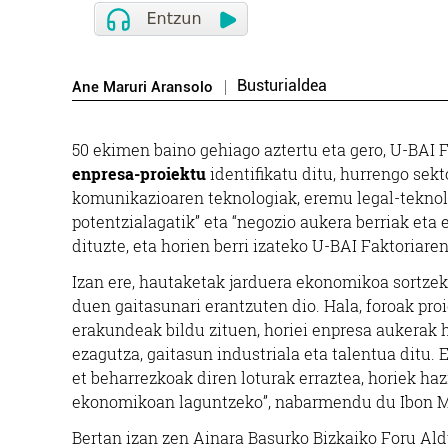
Busturialdea
Ane Maruri Aransolo
50 ekimen baino gehiago aztertu eta gero, U-BAI 
enpresa-proiektu
identifikatu ditu, hurrengo sek
komunikazioaren teknologiak, eremu legal-teknol
potentzialagatik” eta “negozio aukera berriak et
dituzte, eta horien berri izateko U-BAI Faktoriaren
Izan ere, hautaketak jarduera ekonomikoa sortzek
duen gaitasunari erantzuten dio. Hala, foroak pro
erakundeak bildu zituen, horiei enpresa aukerak h
ezagutza, gaitasun industriala eta talentua ditu. 
et beharrezkoak diren loturak erraztea, horiek haz
ekonomikoan laguntzeko”, nabarmendu du Ibon M
Bertan izan zen Ainara Basurko Bizkaiko Foru Al