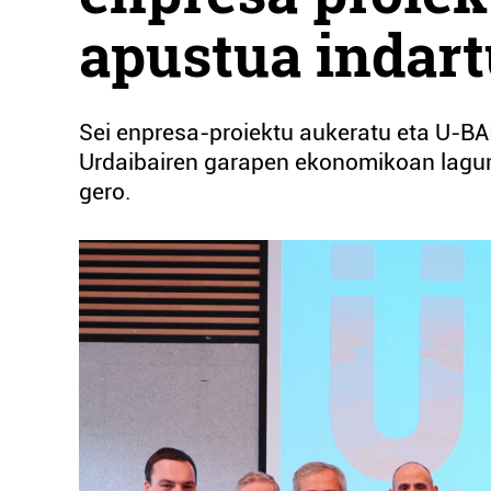
apustua indart
Sei enpresa-proiektu aukeratu eta U-BAI 
Urdaibairen garapen ekonomikoan lagun
gero.