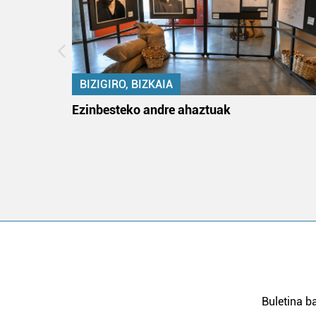
BIZIGIRO, BIZKAIA
ko itun
Ezinbesteko andre ahaztuak
Buletina ba