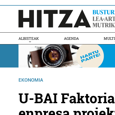
ALBISTEAK
AGENDA
MULT
EKONOMIA
U-BAI Faktoria
enpresa proiek