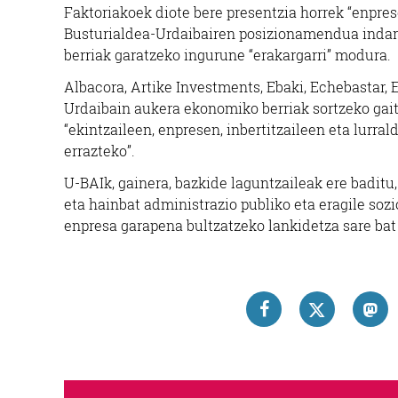
Faktoriakoek diote bere presentzia horrek “enpre
Busturialdea-Urdaibairen posizionamendua indart
berriak garatzeko ingurune “erakargarri” modura.
Albacora, Artike Investments, Ebaki, Echebastar, 
Urdaibain aukera ekonomiko berriak sortzeko gai
“ekintzaileen, enpresen, inbertitzaileen eta lurr
errazteko”.
U-BAIk, gainera, bazkide laguntzaileak ere badit
eta hainbat administrazio publiko eta eragile soz
enpresa garapena bultzatzeko lankidetza sare bat