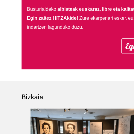
Busturialdeko
albisteak euskaraz, libre eta kalita
Egin zaitez HITZAkide!
Zure ekarpenari esker, eu
indartzen lagunduko duzu.
Eg
Bizkaia