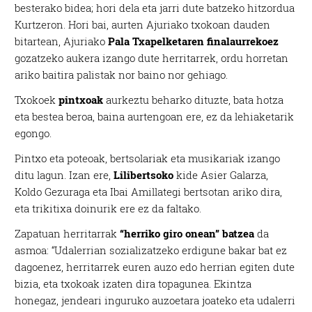
besterako bidea; hori dela eta jarri dute batzeko hitzordua
Kurtzeron. Hori bai, aurten Ajuriako txokoan dauden
bitartean, Ajuriako
Pala Txapelketaren finalaurrekoez
gozatzeko aukera izango dute herritarrek, ordu horretan
ariko baitira palistak nor baino nor gehiago.
Txokoek
pintxoak
aurkeztu beharko dituzte, bata hotza
eta bestea beroa, baina aurtengoan ere, ez da lehiaketarik
egongo.
Pintxo eta poteoak, bertsolariak eta musikariak izango
ditu lagun. Izan ere,
Lilibertsoko
kide Asier Galarza,
Koldo Gezuraga eta Ibai Amillategi bertsotan ariko dira,
eta trikitixa doinurik ere ez da faltako.
Zapatuan herritarrak
“herriko giro onean” batzea
da
asmoa: “Udalerrian sozializatzeko erdigune bakar bat ez
dagoenez, herritarrek euren auzo edo herrian egiten dute
bizia, eta txokoak izaten dira topagunea. Ekintza
honegaz, jendeari inguruko auzoetara joateko eta udalerri