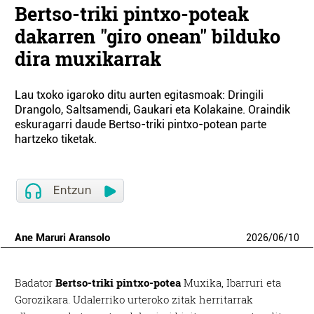
Bertso-triki pintxo-poteak
dakarren "giro onean" bilduko
dira muxikarrak
Lau txoko igaroko ditu aurten egitasmoak: Dringili
Drangolo, Saltsamendi, Gaukari eta Kolakaine. Oraindik
eskuragarri daude Bertso-triki pintxo-potean parte
hartzeko tiketak.
Ane Maruri Aransolo
2026
/
06
/
10
Badator
Bertso-triki pintxo-potea
Muxika, Ibarruri eta
Gorozikara. Udalerriko urteroko zitak herritarrak