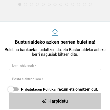
Busturialdeko azken berrien buletina!
Buletina barikuetan bidaltzen da, eta Busturialdeko asteko
berri nagusiak biltzen ditu.
Pribatutasun Politika
irakurri eta onartzen dut.
Harpidetu