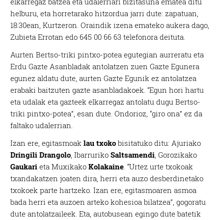
elkarregaz batzea eta udalerriari bizitasuna ematea ditu
helburu, eta horretarako hitzordua jarri dute: zapatuan,
18:30ean, Kurtzeron. Oraindik izena emateko aukera dago,
Zubieta Errotan edo 645 00 66 63 telefonora deituta.
Aurten Bertso-triki pintxo-potea egutegian aurreratu eta
Erdu Gazte Asanbladak antolatzen zuen Gazte Egunera
egunez aldatu dute, aurten Gazte Egunik ez antolatzea
erabaki baitzuten gazte asanbladakoek. “Egun hori hartu
eta udalak eta gazteek elkarregaz antolatu dugu Bertso-
triki pintxo-potea”, esan dute. Ondorioz, “giro ona” ez da
faltako udalerrian.
Izan ere, egitasmoak
lau txoko
bisitatuko ditu: Ajuriako
Dringili Drangolo
, Ibarruriko
Saltsamendi
, Gorozikako
Gaukari
eta Muxikako
Kolakaine
. “Urtez urte txokoak
txandakatzen joaten dira, herri eta auzo desberdinetako
txokoek parte hartzeko. Izan ere, egitasmoaren asmoa
bada herri eta auzoen arteko kohesioa bilatzea”, gogoratu
dute antolatzaileek. Eta, autobusean egingo dute batetik