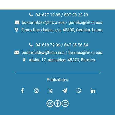
94-627 10 85 / 607 29 22 23
busturialdea@hitza.eus / gernika@hitza.eus
Elbira Iturri kalea, z/g. 48300, Gernika-Lumo
94-618 72 99 / 647 35 56 54
busturialdea@hitza.eus / bermeo@hitza.eus
Atalde 17, atzealdea. 48370, Bermeo
Publizitatea