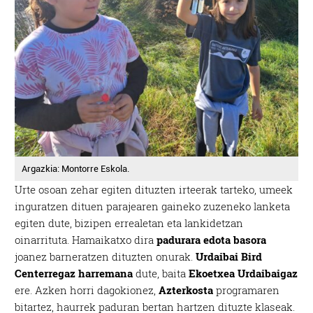
Argazkia: Montorre Eskola.
Urte osoan zehar egiten dituzten irteerak tarteko, umeek
inguratzen dituen parajearen gaineko zuzeneko lanketa
egiten dute, bizipen errealetan eta lankidetzan
oinarrituta. Hamaikatxo dira
padurara edota basora
joanez barneratzen dituzten onurak.
Urdaibai Bird
Centerregaz harremana
dute, baita
Ekoetxea Urdaibaigaz
ere. Azken horri dagokionez,
Azterkosta
programaren
bitartez, haurrek paduran bertan hartzen dituzte klaseak.