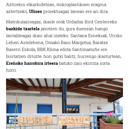
Aztirekin elkarkidetzan, mikroplastikoen eragina
aztertzeko,
Ulises
proiektuagaz lanean ere ari dira.
Matrikulazioagaz, ikasle orok Urdaibai Bird Centerreko
bazkide txartela
jasotzen du, gura duenean hango
lantaldeagaz ikasi ahal izateko. Santana Esnekiak, Urriko
Lehen Astelehena, Omako Baso Margotua, Baratze
Baserri Eskola, BBK Klima edota Santimamiñe ere
bisitatzen dituzte; hori gutxi balitz, hurrengo ikasturtean,
Ereñoko harrobira irteera
batuko zaio ekintza sorta
horri.