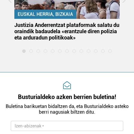
EUSKAL HERRIA, BIZKAIA
Justizia Anderrentzat plataformak salatu du
Eu
oraindik badaudela «erantzule diren polizia
‘E
eta arduradun politikoak»
Busturialdeko azken berrien buletina!
Buletina barikuetan bidaltzen da, eta Busturialdeko asteko
berri nagusiak biltzen ditu.