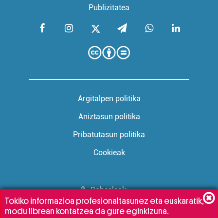
Publizitatea
Argitalpen politika
Aniztasun politika
Pribatutasun politika
Cookieak
Babesleak:
Tokiko informazioa profesionaltasunez eta euskaratik,
modu librean kontatzea da gure eginkizuna.