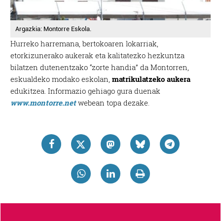
Argazkia: Montorre Eskola.
Hurreko harremana, bertokoaren lokarriak,
etorkizunerako aukerak eta kalitatezko hezkuntza
bilatzen dutenentzako “zorte handia” da Montorren,
eskualdeko modako eskolan,
matrikulatzeko aukera
edukitzea. Informazio gehiago gura duenak
www.montorre.net
webean topa dezake.