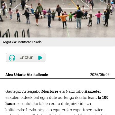
Argazkia: Montorre Eskola.
Alex Uriarte Atxikallende
2026
/
06
/
05
Gautegiz Arteagako
Montorre
eta Natxituko
Haizeder
eskolen bideek bat egin dute aurtengo ikasturtean
. Ia 100
haur
rez osatutako taldea eratu dute, bizikidetza,
kalitatezko hezkuntza eta eguneroko esperimentazioa