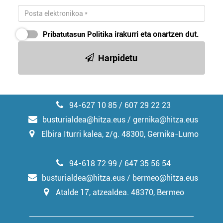
Pribatutasun Politika
irakurri eta onartzen dut.
Harpidetu
94-627 10 85 / 607 29 22 23
busturialdea@hitza.eus / gernika@hitza.eus
Elbira Iturri kalea, z/g. 48300, Gernika-Lumo
94-618 72 99 / 647 35 56 54
busturialdea@hitza.eus / bermeo@hitza.eus
Atalde 17, atzealdea. 48370, Bermeo