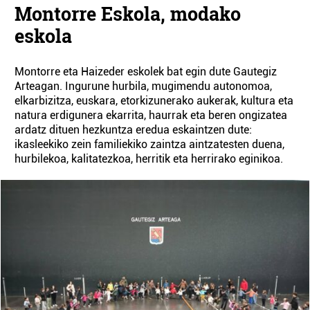
Montorre Eskola, modako
eskola
Montorre eta Haizeder eskolek bat egin dute Gautegiz
Arteagan. Ingurune hurbila, mugimendu autonomoa,
elkarbizitza, euskara, etorkizunerako aukerak, kultura eta
natura erdigunera ekarrita, haurrak eta beren ongizatea
ardatz dituen hezkuntza eredua eskaintzen dute:
ikasleekiko zein familiekiko zaintza aintzatesten duena,
hurbilekoa, kalitatezkoa, herritik eta herrirako eginikoa.