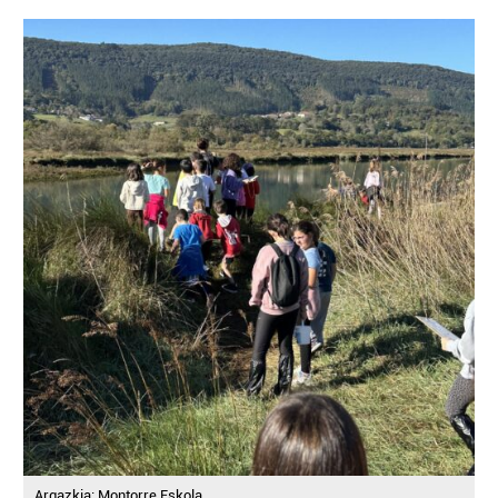
neurtzeko, jendeari buruzko informazioa biltzeko eta
produktuak garatzeko. Zure datuak nork eta zertarako
erabiltzen dituen hauta dezakezu.
Bazkide batzuek ez dizute baimenik eskatzen, eta beren
interes komertzial legitimoetan babesten dira. Ikusi gure
bazkideen zerrenda, beren ustez zein helburutarako
duten interes legitimoa eta horren aurka nola egin
dezakezun ikusteko.
Lortu zure datu pertsonalak prozesatzeko moduari
buruzko informazio gehiago eta ezarri zure lehentasunak
datuen atalean. Edozein unetan alda edo ken dezakezu
zure baimena Cookieen adierazpenean.
Webgune honek cookie propioak eta hirugarrenen cookie-
fitxategiak erabiltzen ditu. Zure esperientzia eta
zerbitzuak hobetzeko asmoz, cookie teknologiaz
Argazkia: Montorre Eskola.