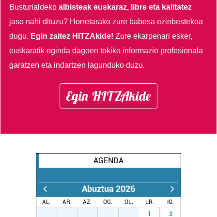
Busturialdeko
albisteak euskaraz, libre eta kalitatez
jaso nahi dituzu?
Horretarako zure babesa ezinbestekoa
dugu.
Egin zaitez HITZAkide!
Zure ekarpenari esker,
euskaratik eginda dagoen tokiko informazio profesionala
garatzen eta indartzen lagunduko duzu.
Egin HITZAkide
AGENDA
Abuztua 2026
AL.
AR.
AZ.
OG.
OL.
LR.
IG.
27
28
29
30
31
1
2