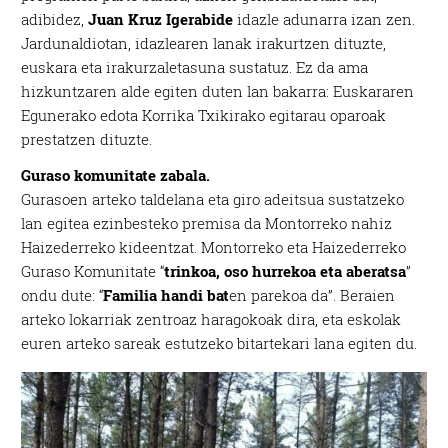
adibidez,
Juan Kruz Igerabide
idazle adunarra izan zen.
Jardunaldiotan, idazlearen lanak irakurtzen dituzte,
euskara eta irakurzaletasuna sustatuz. Ez da ama
hizkuntzaren alde egiten duten lan bakarra: Euskararen
Egunerako edota Korrika Txikirako egitarau oparoak
prestatzen dituzte.
Guraso komunitate zabala.
Gurasoen arteko taldelana eta giro adeitsua sustatzeko
lan egitea ezinbesteko premisa da Montorreko nahiz
Haizederreko kideentzat. Montorreko eta Haizederreko
Guraso Komunitate “
trinkoa, oso hurrekoa eta aberatsa
”
ondu dute: “
Familia handi bat
en parekoa da”. Beraien
arteko lokarriak zentroaz haragokoak dira, eta eskolak
euren arteko sareak estutzeko bitartekari lana egiten du.