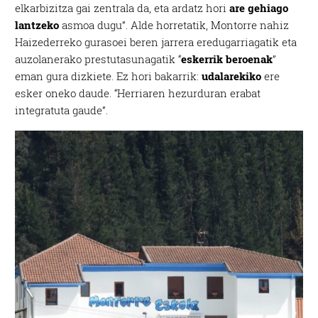
elkarbizitza gai zentrala da, eta ardatz hori
are gehiago
lantzeko
asmoa dugu”. Alde horretatik, Montorre nahiz
Haizederreko gurasoei beren jarrera eredugarriagatik eta
auzolanerako prestutasunagatik “
eskerrik beroenak
”
eman gura dizkiete. Ez hori bakarrik:
udalarekiko
ere
esker oneko daude. “Herriaren hezurduran erabat
integratuta gaude”.