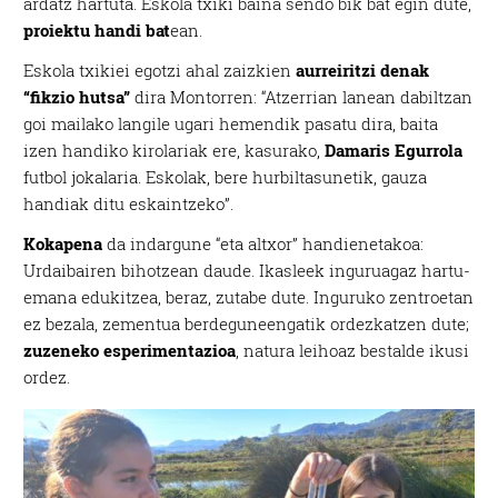
ardatz hartuta. Eskola txiki baina sendo bik bat egin dute,
proiektu handi bat
ean.
Eskola txikiei egotzi ahal zaizkien
aurreiritzi denak
“fikzio hutsa”
dira Montorren: “Atzerrian lanean dabiltzan
goi mailako langile ugari hemendik pasatu dira, baita
izen handiko kirolariak ere, kasurako,
Damaris Egurrola
futbol jokalaria. Eskolak, bere hurbiltasunetik, gauza
handiak ditu eskaintzeko”.
Kokapena
da indargune “eta altxor” handienetakoa:
Urdaibairen bihotzean daude. Ikasleek inguruagaz hartu-
emana edukitzea, beraz, zutabe dute. Inguruko zentroetan
ez bezala, zementua berdeguneengatik ordezkatzen dute;
zuzeneko esperimentazioa
, natura leihoaz bestalde ikusi
ordez.