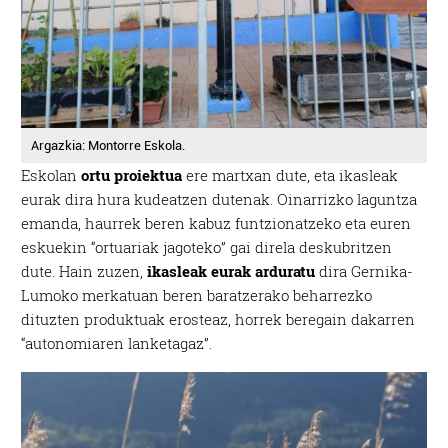
Argazkia: Montorre Eskola.
Eskolan
ortu proiektua
ere martxan dute, eta ikasleak
eurak dira hura kudeatzen dutenak. Oinarrizko laguntza
emanda, haurrek beren kabuz funtzionatzeko eta euren
eskuekin “ortuariak jagoteko” gai direla deskubritzen
dute. Hain zuzen,
ikasleak eurak arduratu
dira Gernika-
Lumoko merkatuan beren baratzerako beharrezko
dituzten produktuak erosteaz, horrek beregain dakarren
“autonomiaren lanketagaz”.