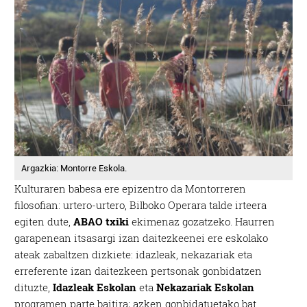
Argazkia: Montorre Eskola.
Kulturaren babesa ere epizentro da Montorreren
filosofian: urtero-urtero, Bilboko Operara talde irteera
egiten dute,
ABAO txiki
ekimenaz gozatzeko. Haurren
garapenean itsasargi izan daitezkeenei ere eskolako
ateak zabaltzen dizkiete: idazleak, nekazariak eta
erreferente izan daitezkeen pertsonak gonbidatzen
dituzte,
Idazleak Eskolan
eta
Nekazariak Eskolan
programen parte baitira; azken gonbidatuetako bat,