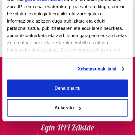
zure IP zenbakia, esaterako, prozesatzen ditugu, cookie
bezalako teknologiak erabiliz eta zure gailuko
informazioak azitzen dugu publizitate eta eduki
pertsonalizatua, publizitatearen eta edukiaren neurketa,
audientzia-ikerketa eta zerbitzuen garapena eskaintzeko.
Zure datuak nork eta zertarako erabiltzen dituen
hautatzeko aukera duzu. Zure onespena aldatzen edo
deuseztatzen ahal duzu edozein momentutan, Cookie
deklaraziotik edo Privacy triggerean klikatuz.
Xehetasunak ikusi
Busturialdeko
albisteak euskaraz, libre eta kalitatez
If you allow, we would also like to:
jaso nahi dituzu?
Horretarako zure babesa ezinbestekoa
Collect information about your geographical
Dena onartu
dugu.
Egin zaitez HITZAkide!
Zure ekarpenari esker,
location which can be accurate to within several
euskaratik eginda dagoen tokiko informazio profesionala
meters
Aukeratu
garatzen eta indartzen lagunduko duzu.
Identify your device by actively scanning it for
specific characteristics (fingerprinting)
Find out more about how your personal data is processed
Egin HITZAkide
and set your preferences in the
details section
.