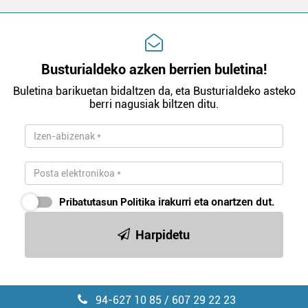
Busturialdeko azken berrien buletina!
Buletina barikuetan bidaltzen da, eta Busturialdeko asteko
berri nagusiak biltzen ditu.
Pribatutasun Politika
irakurri eta onartzen dut.
Harpidetu
94-627 10 85 / 607 29 22 23