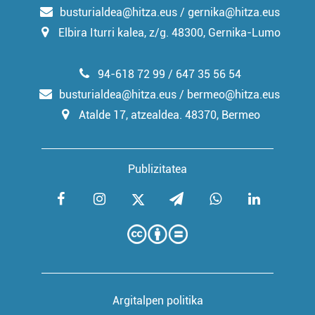
busturialdea@hitza.eus / gernika@hitza.eus
Elbira Iturri kalea, z/g. 48300, Gernika-Lumo
94-618 72 99 / 647 35 56 54
busturialdea@hitza.eus / bermeo@hitza.eus
Atalde 17, atzealdea. 48370, Bermeo
Publizitatea
Argitalpen politika