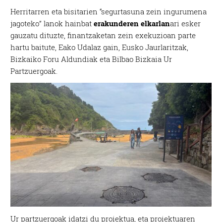
Herritarren eta bisitarien “segurtasuna zein ingurumena
jagoteko” lanok hainbat
erakunderen elkarlan
ari esker
gauzatu dituzte, finantzaketan zein exekuzioan parte
hartu baitute, Eako Udalaz gain, Eusko Jaurlaritzak,
Bizkaiko Foru Aldundiak eta Bilbao Bizkaia Ur
Partzuergoak.
Ur partzuergoak idatzi du proiektua, eta proiektuaren