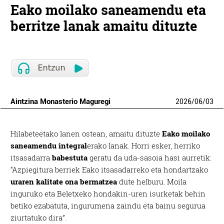
Eako moilako saneamendu eta
berritze lanak amaitu dituzte
Aintzina Monasterio Maguregi
2026
/
06
/
03
Hilabeteetako lanen ostean, amaitu dituzte
Eako moilako
saneamendu integral
erako lanak. Horri esker, herriko
itsasadarra
babestuta
geratu da uda-sasoia hasi aurretik:
“Azpiegitura berriek Eako itsasadarreko eta hondartzako
uraren kalitate ona bermatzea
dute helburu. Moila
inguruko eta Beletxeko hondakin-uren isurketak behin
betiko ezabatuta, ingurumena zaindu eta bainu segurua
ziurtatuko dira”.