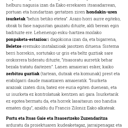
helburu nagusia izan da Eako errekaren itsasadarrean,
portuan eta hondartzan gertatzen ziren
hondakin-uren
isurketak
“behin betiko etetea”. Arazo horri aurre egiteko,
obrak bi fase nagusitan gauzatu dituzte, aldi berean egin
badituzte ere. Lehenengo esku-hartzea moilako
ponpaketa-estazioa
ri dagokiona izan da, eta bigarrena,
Beletxe
eremuko instalazioak jasotzen dituena. Sistema
berri horrekin, sortutako ur gris eta beltz guztiak sare
orokorrera bideratu dituzte, “itsasoratu aurretik behar
bezala tratatu daitezen”. Lanen amaierari esker, kaiko
zerbitzu guztiak
(tartean, dutxak eta komunak) prest eta
erabilgarri daude maiatzaren amaieratik. “Isurketa
arazoak izaten dira, batez ere euria egiten duenean, eta
ur isurketa ez kontrolatuak kentzen ari gara. Isurketarik
ez egotea bermatu da, eta horrek lasaitasun oso handia
ematen digu”, azaldu du Francis Ziloniz Eako alkateak.
Portu eta Itsas Gaie eta Itsasertzeko Zuzendaritza
arduratu da proiektuaren kudeaketagaz, jarraipenagaz eta