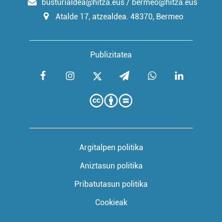
busturialdea@hitza.eus / bermeo@hitza.eus
Atalde 17, atzealdea. 48370, Bermeo
Publizitatea
Argitalpen politika
Aniztasun politika
Pribatutasun politika
Cookieak