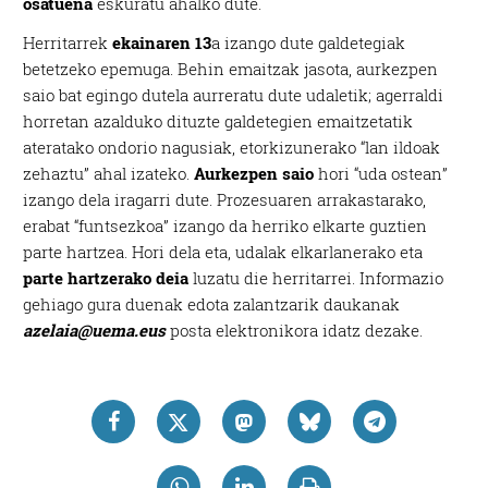
osatuena
eskuratu ahalko dute.
Herritarrek
ekainaren 13
a izango dute galdetegiak
betetzeko epemuga. Behin emaitzak jasota, aurkezpen
saio bat egingo dutela aurreratu dute udaletik; agerraldi
horretan azalduko dituzte galdetegien emaitzetatik
ateratako ondorio nagusiak, etorkizunerako “lan ildoak
zehaztu” ahal izateko.
Aurkezpen saio
hori “uda ostean”
izango dela iragarri dute. Prozesuaren arrakastarako,
erabat “funtsezkoa” izango da herriko elkarte guztien
parte hartzea. Hori dela eta, udalak elkarlanerako eta
parte hartzerako deia
luzatu die herritarrei. Informazio
gehiago gura duenak edota zalantzarik daukanak
azelaia@uema.eus
posta elektronikora idatz dezake.