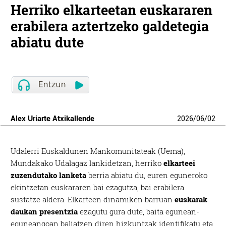
Herriko elkarteetan euskararen
erabilera aztertzeko galdetegia
abiatu dute
Alex Uriarte Atxikallende
2026
/
06
/
02
Udalerri Euskaldunen Mankomunitateak (Uema),
Mundakako Udalagaz lankidetzan, herriko
elkarteei
zuzendutako lanketa
berria abiatu du, euren eguneroko
ekintzetan euskararen bai ezagutza, bai erabilera
sustatze aldera. Elkarteen dinamiken barruan
euskarak
daukan presentzia
ezagutu gura dute, baita egunean-
eguneangoan baliatzen diren hizkuntzak identifikatu eta