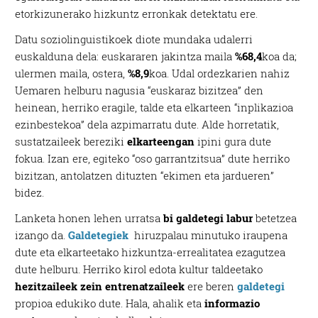
etorkizunerako hizkuntz erronkak detektatu ere.
Datu soziolinguistikoek diote mundaka udalerri
euskalduna dela: euskararen jakintza maila
%68,4
koa da;
ulermen maila, ostera,
%8,9
koa. Udal ordezkarien nahiz
Uemaren helburu nagusia “euskaraz bizitzea” den
heinean, herriko eragile, talde eta elkarteen “inplikazioa
ezinbestekoa” dela azpimarratu dute. Alde horretatik,
sustatzaileek bereziki
elkarteengan
ipini gura dute
fokua. Izan ere, egiteko “oso garrantzitsua” dute herriko
bizitzan, antolatzen dituzten “ekimen eta jardueren”
bidez.
Lanketa honen lehen urratsa
bi galdetegi labur
betetzea
izango da.
Galdetegiek
hiruzpalau minutuko iraupena
dute eta elkarteetako hizkuntza-errealitatea ezagutzea
dute helburu. Herriko kirol edota kultur taldeetako
hezitzaileek zein entrenatzaileek
ere beren
galdetegi
propioa edukiko dute. Hala, ahalik eta
informazio