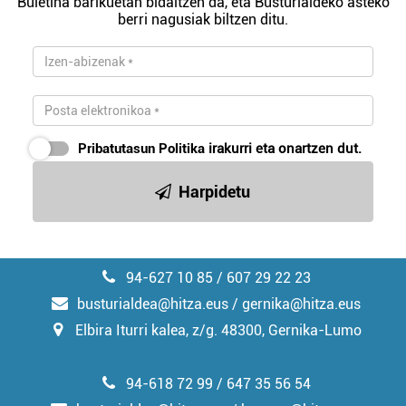
Buletina barikuetan bidaltzen da, eta Busturialdeko asteko
berri nagusiak biltzen ditu.
Pribatutasun Politika
irakurri eta onartzen dut.
Harpidetu
94-627 10 85 / 607 29 22 23
busturialdea@hitza.eus / gernika@hitza.eus
Elbira Iturri kalea, z/g. 48300, Gernika-Lumo
94-618 72 99 / 647 35 56 54