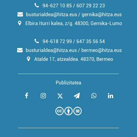
94-627 10 85 / 607 29 22 23
busturialdea@hitza.eus / gernika@hitza.eus
Elbira Iturri kalea, z/g. 48300, Gernika-Lumo
94-618 72 99 / 647 35 56 54
busturialdea@hitza.eus / bermeo@hitza.eus
Atalde 17, atzealdea. 48370, Bermeo
Publizitatea