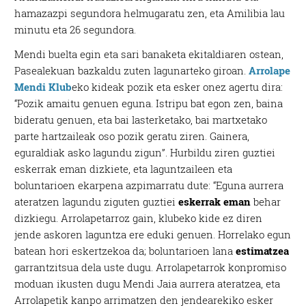
hamazazpi segundora helmugaratu zen, eta Amilibia lau
minutu eta 26 segundora.
Mendi buelta egin eta sari banaketa ekitaldiaren ostean,
Pasealekuan bazkaldu zuten lagunarteko giroan.
Arrolape
Mendi Klub
eko kideak pozik eta esker onez agertu dira:
“Pozik amaitu genuen eguna. Istripu bat egon zen, baina
bideratu genuen, eta bai lasterketako, bai martxetako
parte hartzaileak oso pozik geratu ziren. Gainera,
eguraldiak asko lagundu zigun”. Hurbildu ziren guztiei
eskerrak eman dizkiete, eta laguntzaileen eta
boluntarioen ekarpena azpimarratu dute: “Eguna aurrera
ateratzen lagundu ziguten guztiei
eskerrak eman
behar
dizkiegu. Arrolapetarroz gain, klubeko kide ez diren
jende askoren laguntza ere eduki genuen. Horrelako egun
batean hori eskertzekoa da; boluntarioen lana
estimatzea
garrantzitsua dela uste dugu. Arrolapetarrok konpromiso
moduan ikusten dugu Mendi Jaia aurrera ateratzea, eta
Arrolapetik kanpo arrimatzen den jendearekiko esker