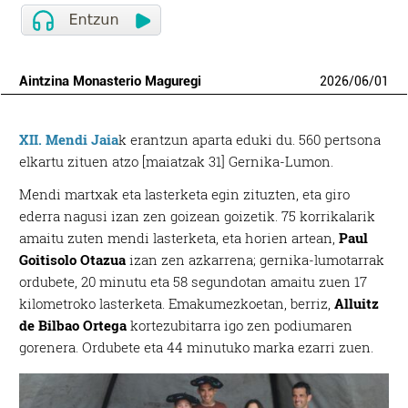
Aintzina Monasterio Maguregi
2026
/
06
/
01
XII. Mendi Jaia
k erantzun aparta eduki du. 560 pertsona
elkartu zituen atzo [maiatzak 31] Gernika-Lumon.
Mendi martxak eta lasterketa egin zituzten, eta giro
ederra nagusi izan zen goizean goizetik. 75 korrikalarik
amaitu zuten mendi lasterketa, eta horien artean,
Paul
Goitisolo Otazua
izan zen azkarrena; gernika-lumotarrak
ordubete, 20 minutu eta 58 segundotan amaitu zuen 17
kilometroko lasterketa. Emakumezkoetan, berriz,
Alluitz
de Bilbao Ortega
kortezubitarra igo zen podiumaren
gorenera. Ordubete eta 44 minutuko marka ezarri zuen.