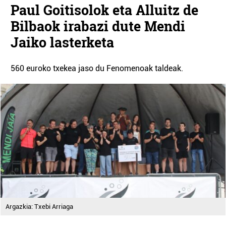
Paul Goitisolok eta Alluitz de
Bilbaok irabazi dute Mendi
Jaiko lasterketa
560 euroko txekea jaso du Fenomenoak taldeak.
Argazkia: Txebi Arriaga