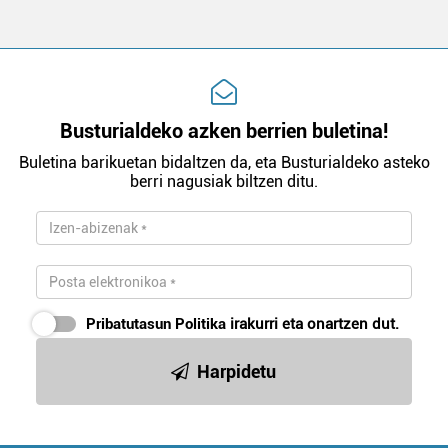
Busturialdeko azken berrien buletina!
Buletina barikuetan bidaltzen da, eta Busturialdeko asteko
berri nagusiak biltzen ditu.
Pribatutasun Politika
irakurri eta onartzen dut.
Harpidetu