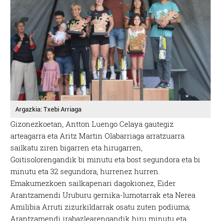
Argazkia: Txebi Arriaga
Gizonezkoetan, Antton Luengo Celaya gautegiz
arteagarra eta Aritz Martin Olabarriaga arratzuarra
sailkatu ziren bigarren eta hirugarren,
Goitisolorengandik bi minutu eta bost segundora eta bi
minutu eta 32 segundora, hurrenez hurren.
Emakumezkoen sailkapenari dagokionez, Eider
Arantzamendi Uruburu gernika-lumotarrak eta Nerea
Amilibia Arruti zizurkildarrak osatu zuten podiuma;
Arantzamendi irabazlearengandik hiru minutu eta