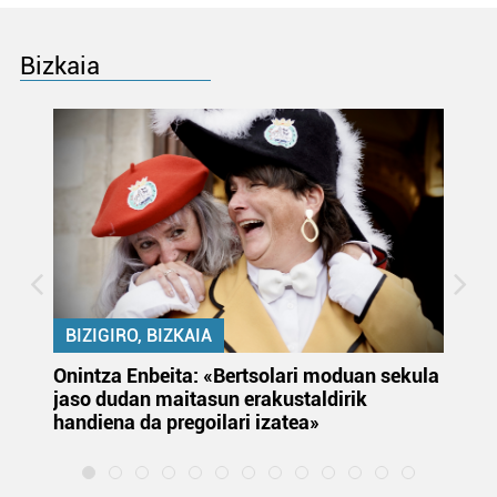
Bizkaia
BIZIGIRO, BIZKAIA
Onintza Enbeita: «Bertsolari moduan sekula
Ez
jaso dudan maitasun erakustaldirik
handiena da pregoilari izatea»