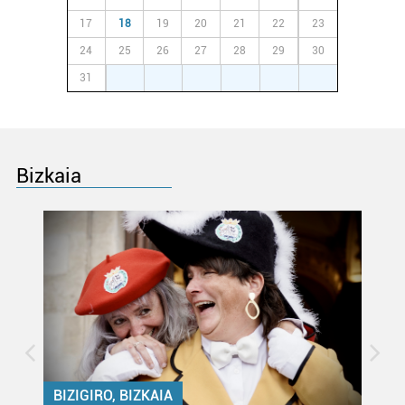
produktuak garatzeko. Zure datuak nork eta zertarako
17
18
19
20
21
22
23
erabiltzen dituen hauta dezakezu.
24
25
26
27
28
29
30
Bazkide batzuek ez dizute baimenik eskatzen, eta beren
31
1
2
3
4
5
6
interes komertzial legitimoetan babesten dira. Ikusi gure
bazkideen zerrenda, beren ustez zein helburutarako
duten interes legitimoa eta horren aurka nola egin
dezakezun ikusteko.
Bizkaia
Lortu zure datu pertsonalak prozesatzeko moduari
buruzko informazio gehiago eta ezarri zure lehentasunak
datuen atalean. Edozein unetan alda edo ken dezakezu
zure baimena Cookieen adierazpenean.
Webgune honek cookie propioak eta hirugarrenen cookie-
fitxategiak erabiltzen ditu. Zure esperientzia eta
zerbitzuak hobetzeko asmoz, cookie teknologiaz
baliatzen gara. Ohar hau onartuz gero, teknologia hori
BIZIGIRO, BIZKAIA
erabiltzeko baimen esplizitua ematen diguzu.
Gehiago