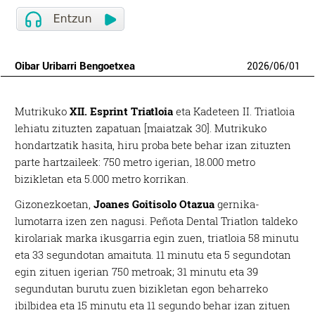
Oibar Uribarri Bengoetxea
2026
/
06
/
01
Mutrikuko
XII. Esprint Triatloia
eta Kadeteen II. Triatloia
lehiatu zituzten zapatuan [maiatzak 30]. Mutrikuko
hondartzatik hasita, hiru proba bete behar izan zituzten
parte hartzaileek: 750 metro igerian, 18.000 metro
bizikletan eta 5.000 metro korrikan.
Gizonezkoetan,
Joanes Goitisolo Otazua
gernika-
lumotarra izen zen nagusi. Peñota Dental Triatlon taldeko
kirolariak marka ikusgarria egin zuen, triatloia 58 minutu
eta 33 segundotan amaituta. 11 minutu eta 5 segundotan
egin zituen igerian 750 metroak; 31 minutu eta 39
segundutan burutu zuen bizikletan egon beharreko
ibilbidea eta 15 minutu eta 11 segundo behar izan zituen