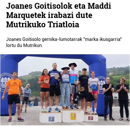
Joanes Goitisolok eta Maddi
Marquetek irabazi dute
Mutrikuko Triatloia
Joanes Goitisolo gernika-lumotarrak "marka ikusgarria"
lortu du Mutrikun.