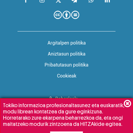
Argitalpen politika
Aniztasun politika
Pribatutasun politika
Cookieak
Babesleak:
Tokiko informazioa profesionaltasunez eta euskaratik,
modu librean kontatzea da gure eginkizuna.
Horretarako zure ekarpena beharrezkoa da, eta ongi
maitatzeko modurik zintzoena da HITZAkide egitea.