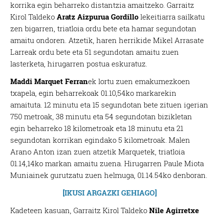
korrika egin beharreko distantzia amaitzeko. Garraitz
Kirol Taldeko
Aratz Aizpurua Gordillo
lekeitiarra sailkatu
zen bigarren, triatloia ordu bete eta hamar segundotan
amaitu ondoren. Atzetik, haren herrikide Mikel Arrasate
Larreak ordu bete eta 51 segundotan amaitu zuen
lasterketa, hirugarren postua eskuratuz.
Maddi Marquet Ferran
ek lortu zuen emakumezkoen
txapela, egin beharrekoak 01.10,54ko markarekin
amaituta. 12 minutu eta 15 segundotan bete zituen igerian
750 metroak, 38 minutu eta 54 segundotan bizikletan
egin beharreko 18 kilometroak eta 18 minutu eta 21
segundotan korrikan egindako 5 kilometroak. Malen
Arano Anton izan zuen atzetik Marquetek, triatloia
01.14,14ko markan amaitu zuena. Hirugarren Paule Miota
Muniainek gurutzatu zuen helmuga, 01.14.54ko denboran.
[IKUSI ARGAZKI GEHIAGO]
Kadeteen kasuan, Garraitz Kirol Taldeko
Nile Agirretxe