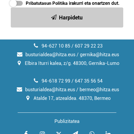
Pribatutasun Politika
irakurri eta onartzen dut.
Harpidetu
94-627 10 85 / 607 29 22 23
busturialdea@hitza.eus / gernika@hitza.eus
Elbira Iturri kalea, z/g. 48300, Gernika-Lumo
94-618 72 99 / 647 35 56 54
busturialdea@hitza.eus / bermeo@hitza.eus
Atalde 17, atzealdea. 48370, Bermeo
Publizitatea