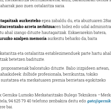
Zaharrak jaso zuen ostalaritza saria.
tagaitzak aurkezteko
epea zabaldu du, eta abuztuaren 28a
itarrentzako arreta zerbitzua
ren bidez edo udal administra
u ahal izango dituzte hautagaitzak. Eskaerarekin batera,
uruzko azalpen memoria
aurkeztu beharko da, baita
taritza eta ostalaritza establezimenduek parte hartu aha
ntzak betetzen badituzte.
 proposamenak baloratuko dituzte. Balio irizpideen artean,
aikideek: ibilbide profesionala, berrikuntza, tokiko
 sustatzea eta merkatuaren premia berrietara egokitzeko
nek Gernika-Lumoko Merkataritzako Bulego Teknikora —Merk
stela, 94 625 79 40 telefono zenbakira deitu edo
gatc@gernik
ere bai.