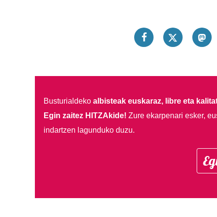
Busturialdeko
albisteak euskaraz, libre eta kalita
Egin zaitez HITZAkide!
Zure ekarpenari esker, eu
indartzen lagunduko duzu.
Eg