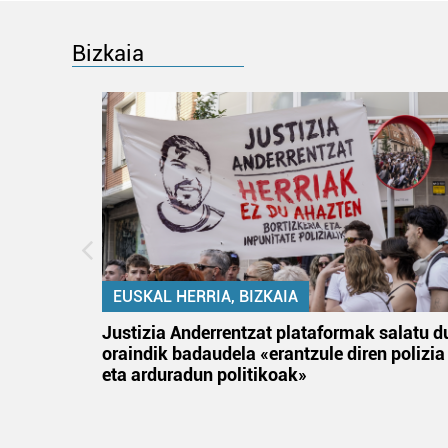
Bizkaia
EUSKAL HERRIA, BIZKAIA
an
Justizia Anderrentzat plataformak salatu d
oraindik badaudela «erantzule diren polizia
eta arduradun politikoak»