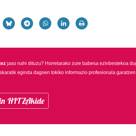
tez
jaso nahi dituzu?
Horretarako zure babesa ezinbestekoa du
skaratik eginda dagoen tokiko informazio profesionala garatzen
in HITZAkide