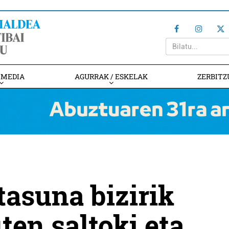
IMEDIA
AGURRAK / ESKELAK
ZERBITZ
tasuna bizirik
en saltoki eta