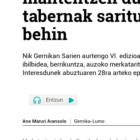
tabernak saritu
behin
Nik Gernikan Sarien aurtengo VI. edizioa
ibilbidea, berrikuntza, auzoko merkatarit
Interesdunek abuztuaren 28ra arteko e
Ane Maruri Aransolo
Gernika-Lumo