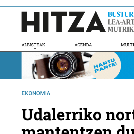
ALBISTEAK
AGENDA
MULT
EKONOMIA
Udalerriko nor
mantentzen dut