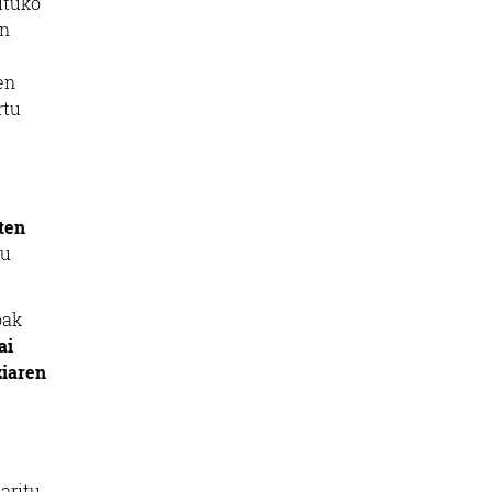
ituko
en
en
rtu
ten
du
oak
ai
ziaren
aritu