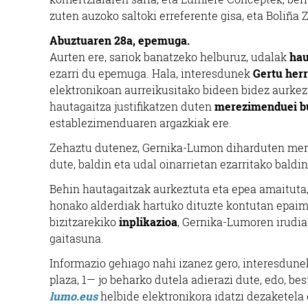
zuten auzoko saltoki erreferente gisa, eta Boliña 
Abuztuaren 28a, epemuga.
Aurten ere, sariok banatzeko helburuz, udalak
hau
ezarri du epemuga. Hala, interesdunek
Gertu herr
elektronikoan aurreikusitako bideen bidez aurkezt
hautagaitza justifikatzen duten
merezimenduei b
establezimenduaren argazkiak ere.
Zehaztu dutenez, Gernika-Lumon diharduten merka
dute, baldin eta udal oinarrietan ezarritako baldi
Behin hautagaitzak aurkeztuta eta epea amaituta,
honako alderdiak hartuko dituzte kontutan epaimah
bizitzarekiko
inplikazioa
, Gernika-Lumoren irudia
gaitasuna.
Informazio gehiago nahi izanez gero, interesdu
plaza, 1— jo beharko dutela adierazi dute, edo, be
lumo.eus
helbide elektronikora idatzi dezaketela 