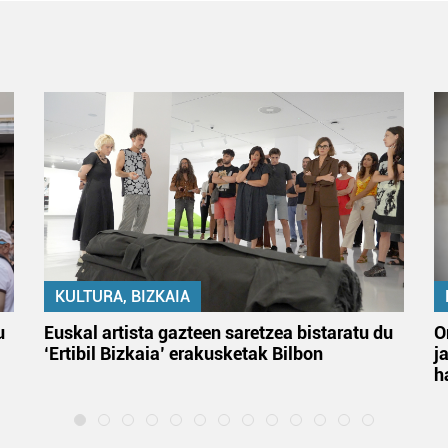
KULTURA, BIZKAIA
u
Euskal artista gazteen saretzea bistaratu du
O
‘Ertibil Bizkaia’ erakusketak Bilbon
j
h