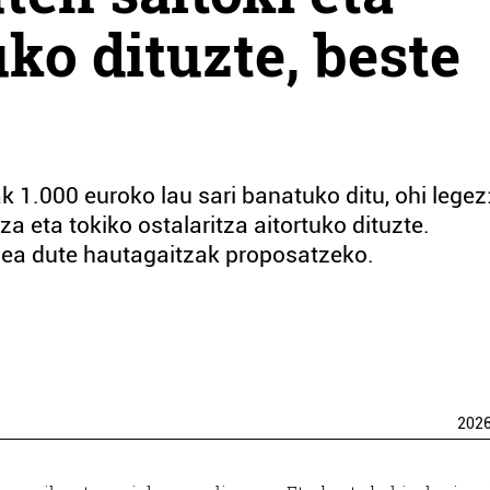
ko dituzte, beste
k 1.000 euroko lau sari banatuko ditu, ohi legez
za eta tokiko ostalaritza aitortuko dituzte.
pea dute hautagaitzak proposatzeko.
202