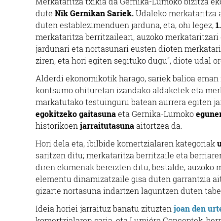
Merkataritza txikia da Gernika-Lumoko bizitza eko
dute
Nik Gernikan Sariek.
Udaleko merkataritza 
duten establezimenduen jarduna, eta, ohi legez,
1
merkataritza berritzaileari, auzoko merkataritzari 
jardunari eta nortasunari eusten dioten merkatari
ziren, eta hori egiten segituko dugu”, diote udal o
Alderdi ekonomikotik harago, sariek balioa eman
kontsumo ohituretan izandako aldaketek eta mer
markatutako testuinguru batean aurrera egiten jar
egokitzeko gaitasuna
eta Gernika-Lumoko
eguner
historikoen
jarraitutasuna
aitortzea da.
Hori dela eta, ibilbide komertzialaren kategoriak
u
saritzen ditu; merkataritza berritzaile eta berriar
diren ekimenak bereizten ditu; bestalde, auzoko 
elementu dinamizatzaile gisa duten garrantzia ait
gizarte nortasuna indartzen laguntzen duten tab
Ideia horiei jarraituz banatu zituzten
joan den urt
komertzialaren saria, eta Lumiére Conceptek, berri