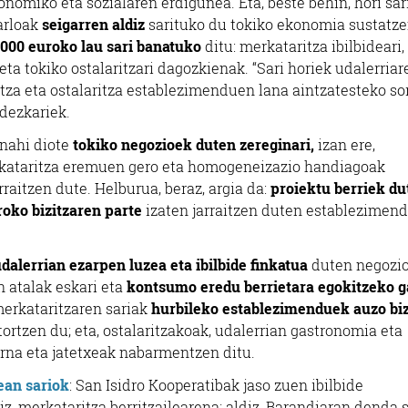
nomiko eta sozialaren erdigunea. Eta, beste behin, hori sar
arloak
seigarren aldiz
sarituko du tokiko ekonomia sustatz
.000 euroko lau sari banatuko
ditu: merkataritza ibilbideari,
eta tokiko ostalaritzari dagozkienak. “Sari horiek udalerriar
tza eta ostalaritza establezimenduen lana aintzatesteko so
rdezkariek.
 nahi diote
tokiko negozioek duten zereginari,
izan ere,
kataritza eremuen gero eta homogeneizazio handiagoak
raitzen dute. Helburua, beraz, argia da:
proiektu berriek du
oko bizitzaren parte
izaten jarraitzen duten establezimen
dalerrian ezarpen luzea eta ibilbide finkatua
duten negozi
en atalak eskari eta
kontsumo eredu berrietara egokitzeko g
merkataritzaren sariak
hurbileko establezimenduek auzo bi
ortzen du; eta, ostalaritzakoak, udalerrian gastronomia eta
erna eta jatetxeak nabarmentzen ditu.
ean sariok
: San Isidro Kooperatibak jaso zuen ibilbide
z, merkataritza berritzailearena; aldiz, Barandiaran denda s