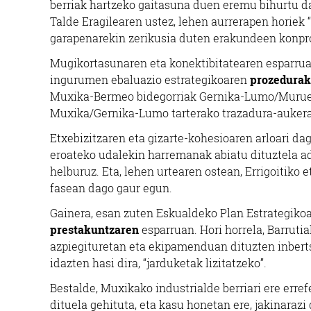
berriak hartzeko gaitasuna duen eremu bihurtu da
Talde Eragilearen ustez, lehen aurrerapen horiek 
garapenarekin zerikusia duten erakundeen konpr
Mugikortasunaren eta konektibitatearen esparru
ingurumen ebaluazio estrategikoaren
prozedurak
Muxika-Bermeo bidegorriak Gernika-Lumo/Murueta 
Muxika/Gernika-Lumo tarterako trazadura-aukera d
Etxebizitzaren eta gizarte-kohesioaren arloari da
eroateko udalekin harremanak abiatu dituztela ad
helburuz. Eta, lehen urtearen ostean, Errigoitiko
fasean dago gaur egun.
Gainera, esan zuten Eskualdeko Plan Estrategiko
prestakuntzaren
esparruan. Hori horrela, Barruti
azpiegituretan eta ekipamenduan dituzten inberts
idazten hasi dira, “jarduketak lizitatzeko”.
Bestalde, Muxikako industrialde berriari ere erref
dituela gehituta, eta kasu honetan ere, jakinarazi