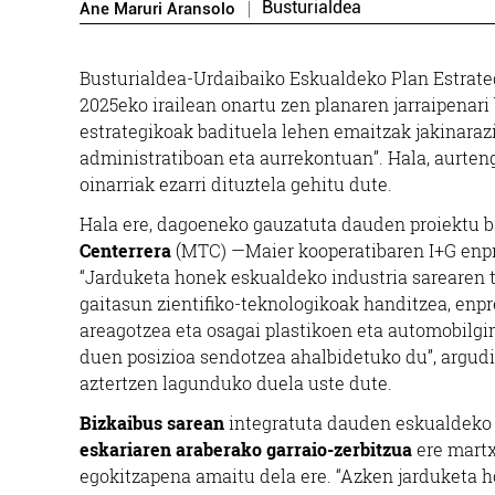
Busturialdea
Ane Maruri Aransolo
Busturialdea-Urdaibaiko Eskualdeko Plan Estrat
2025eko irailean onartu zen planaren jarraipenari
estrategikoak badituela lehen emaitzak jakinarazi
administratiboan eta aurrekontuan”. Hala, aurten
oinarriak ezarri dituztela gehitu dute.
Hala ere, dagoeneko gauzatuta dauden proiektu b
Centerrera
(MTC) —Maier kooperatibaren I+G enp
“
Jarduketa honek eskualdeko industria sarearen t
gaitasun zientifiko-teknologikoak handitzea, enpr
areagotzea eta osagai plastikoen eta automobilgi
duen posizioa sendotzea ahalbidetuko du”, argudia
aztertzen lagunduko duela uste dute.
Bizkaibus sarean
integratuta dauden eskualdeko 
eskariaren araberako garraio-zerbitzua
ere martx
egokitzapena amaitu dela ere. “Azken jarduketa hor