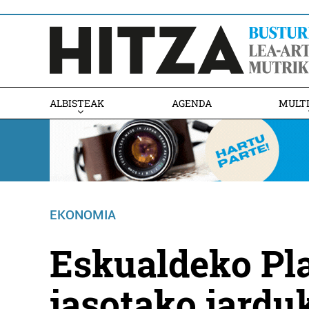
ALBISTEAK
AGENDA
MULT
EKONOMIA
Eskualdeko Pl
jasotako jardu