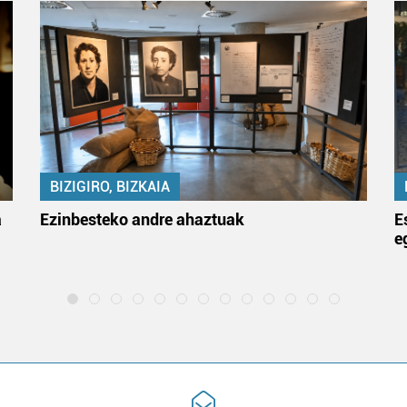
BIZIGIRO, BIZKAIA
a
Ezinbesteko andre ahaztuak
E
e