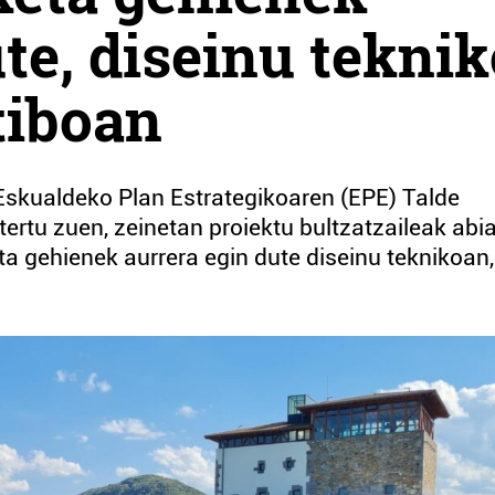
te, diseinu tekni
tiboan
 Eskualdeko Plan Estrategikoaren (EPE) Talde
ztertu zuen, zeinetan proiektu bultzatzaileak abi
eta gehienek aurrera egin dute diseinu teknikoan,