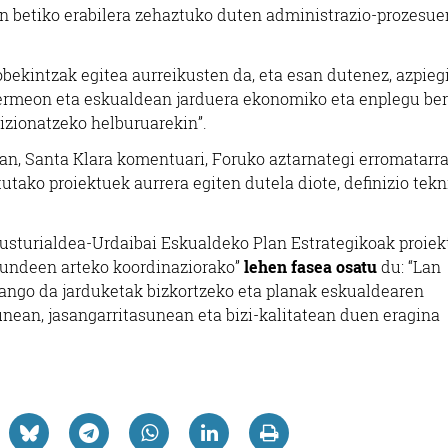
ehin betiko erabilera zehaztuko duten administrazio-prozesue
bekintzak egitea aurreikusten da, eta esan dutenez, azpieg
Bermeon eta eskualdean jarduera ekonomiko eta enplegu ber
izionatzeko helburuarekin”.
uan, Santa Klara komentuari, Foruko aztarnategi erromatarra
tako proiektuek aurrera egiten dutela diote, definizio tek
Busturialdea-Urdaibai Eskualdeko Plan Estrategikoak proie
akundeen arteko koordinaziorako”
lehen fasea osatu
du: “
Lan
zango da jarduketak bizkortzeko eta planak eskualdearen
nean, jasangarritasunean eta bizi-kalitatean duen eragina