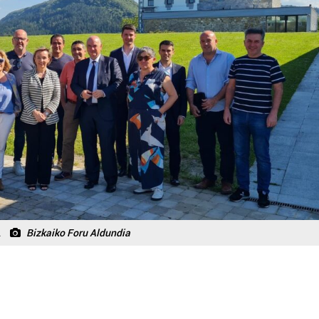
.
Bizkaiko Foru Aldundia