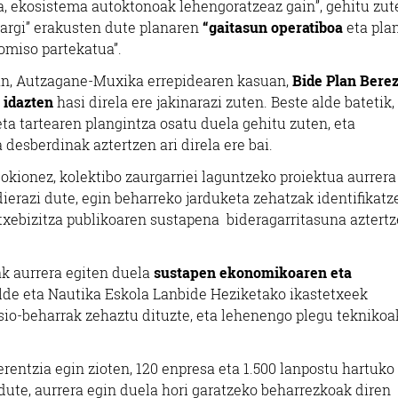
, ekosistema autoktonoak lehengoratzeaz gain”, gehitu zut
“argi” erakusten dute planaren
“gaitasun operatiboa
eta pla
omiso partekatua”.
an, Autzagane-Muxika errepidearen kasuan,
Bide Plan Berez
 idazten
hasi direla ere jakinarazi zuten.
Beste alde batetik,
tartearen plangintza osatu duela gehitu zuten, eta
esberdinak aztertzen ari direla ere bai.
gokionez, kolektibo zaurgarriei laguntzeko proiektua aurrera
ierazi dute, egin beharreko jarduketa zehatzak identifikatz
 etxebizitza publikoaren sustapena bideragarritasuna aztert
ak aurrera egiten duela
sustapen ekonomikoaren eta
alde eta Nautika Eskola Lanbide Heziketako ikastetxeek
io-beharrak zehaztu dituzte, eta lehenengo plegu teknikoa
erentzia egin zioten, 120 enpresa eta 1.500 lanpostu hartuko
 dute, aurrera egin duela hori garatzeko beharrezkoak diren