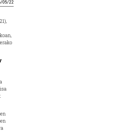
6
/
05
/
22
21),
koan,
serako
y
a
isa
k
den
ren
ra