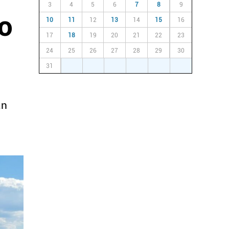
3
4
5
6
7
8
9
ko
10
11
12
13
14
15
16
17
18
19
20
21
22
23
24
25
26
27
28
29
30
31
1
2
3
4
5
6
an