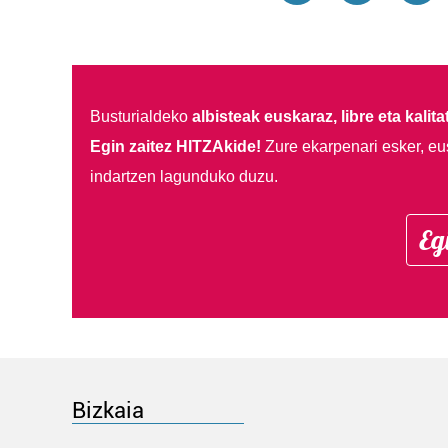
Busturialdeko
albisteak euskaraz, libre eta kalita
Egin zaitez HITZAkide!
Zure ekarpenari esker, eu
indartzen lagunduko duzu.
Eg
Bizkaia