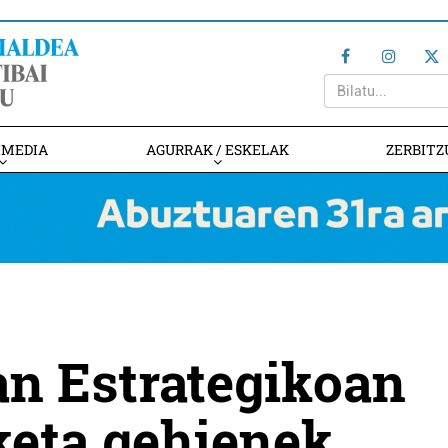
IMEDIA
AGURRAK / ESKELAK
ZERBITZ
an Estrategikoan
keta gehienek