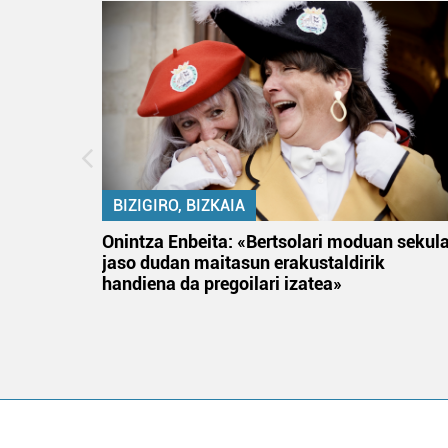
BIZIGIRO, BIZKAIA
na
Onintza Enbeita: «Bertsolari moduan sekul
jaso dudan maitasun erakustaldirik
handiena da pregoilari izatea»