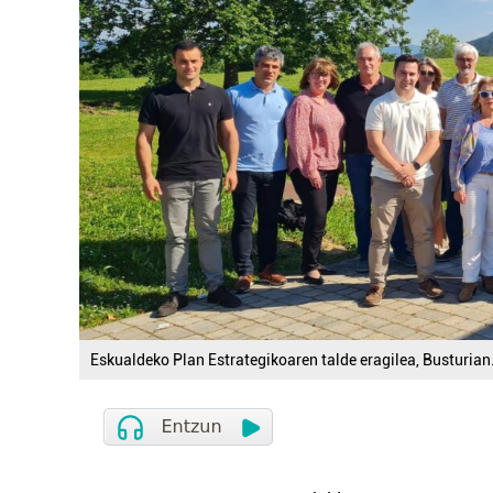
Eskualdeko Plan Estrategikoaren talde eragilea, Busturian