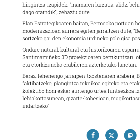
hirigintza-izapidek. “Inamaren lurzatia, alidz, b
dago oraindik”, zehaztu dute.
Plan Estrategikoaren baitan, Bermeoko portuan ho
modernizazioan aurrera egiten jarraitzen dute, “
sortzeko gai den ekonomia urdineko polo gisa pos
Ondare natural, kultural eta historikoaren esparr
Santimamiñeko 3D proiekzioaren berrikuntzari lotu
eta etorkizuneko erabileren azterketako lanetan.
Beraz, lehenengo jarraipen-txostenaren arabera, 
“aktibatzeko, plangintza teknikoa egiteko eta er
kolektibo honi esker aurtengo urtea funtsezkoa i
lehiakortasunean, gizarte-kohesioan, mugikortasu
indartzeko”.