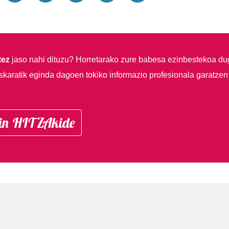
tez
jaso nahi dituzu?
Horretarako zure babesa ezinbestekoa du
skaratik eginda dagoen tokiko informazio profesionala garatzen
in HITZAkide