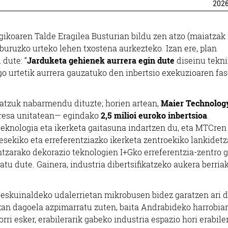
202
egikoaren
Talde Eragilea Busturian bildu zen atzo (maiatzak 
 buruzko urteko lehen txostena aurkezteko. Izan ere, plan
 dute: “
Jarduketa gehienek aurrera egin dute
diseinu tekni
go urtetik aurrera gauzatuko den inbertsio exekuzioaren fa
atzuk nabarmendu dituzte; horien artean,
Maier Technolog
resa unitatean— egindako
2,5 milioi euroko inbertsioa
.
eknologia eta ikerketa gaitasuna indartzen du, eta MTCren
esekiko eta erreferentziazko ikerketa zentroekiko lankidetz
ntzarako dekorazio teknologien I+Gko erreferentzia-zentro g
tu dute. Gainera, industria dibertsifikatzeko aukera berria
eskuinaldeko udalerrietan mikrobusen bidez garatzen ari 
an dagoela azpimarratu zuten, baita Andrabideko harrobia
ri esker, erabilerarik gabeko industria espazio hori erabile