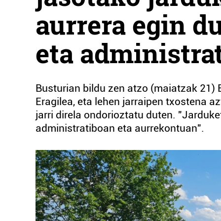
aurrera egin du
eta administra
Busturian bildu zen atzo (maiatzak 21)
Eragilea, eta lehen jarraipen txostena a
jarri direla ondorioztatu duten. "Jarduk
administratiboan eta aurrekontuan".