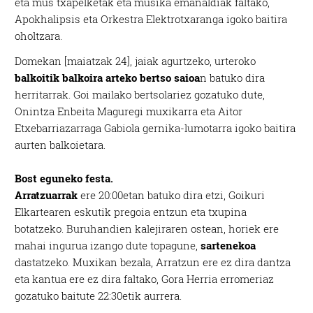
eta mus txapelketak eta musika emanaldiak faltako,
Apokhalipsis eta Orkestra Elektrotxaranga igoko baitira
oholtzara.
Domekan [maiatzak 24], jaiak agurtzeko, urteroko
balkoitik balkoira arteko bertso saioa
n batuko dira
herritarrak. Goi mailako bertsolariez gozatuko dute,
Onintza Enbeita Maguregi muxikarra eta Aitor
Etxebarriazarraga Gabiola gernika-lumotarra igoko baitira
aurten balkoietara.
Bost eguneko festa.
Arratzuarrak
ere 20:00etan batuko dira etzi, Goikuri
Elkartearen eskutik pregoia entzun eta txupina
botatzeko. Buruhandien kalejiraren ostean, horiek ere
mahai ingurua izango dute topagune,
sartenekoa
dastatzeko. Muxikan bezala, Arratzun ere ez dira dantza
eta kantua ere ez dira faltako, Gora Herria erromeriaz
gozatuko baitute 22:30etik aurrera.