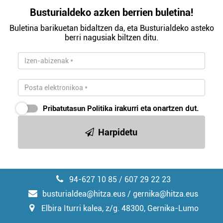
Busturialdeko azken berrien buletina!
Buletina barikuetan bidaltzen da, eta Busturialdeko asteko
berri nagusiak biltzen ditu.
Pribatutasun Politika
irakurri eta onartzen dut.
Harpidetu
94-627 10 85 / 607 29 22 23
busturialdea@hitza.eus / gernika@hitza.eus
Elbira Iturri kalea, z/g. 48300, Gernika-Lumo