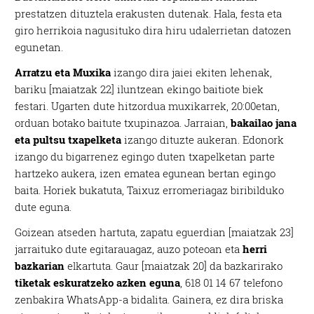
prestatzen dituztela erakusten dutenak. Hala, festa eta
giro herrikoia nagusituko dira hiru udalerrietan datozen
egunetan.
Arratzu eta Muxika
izango dira jaiei ekiten lehenak,
bariku [maiatzak 22] iluntzean ekingo baitiote biek
festari. Ugarten dute hitzordua muxikarrek, 20:00etan,
orduan botako baitute txupinazoa. Jarraian,
bakailao jana
eta pultsu txapelketa
izango dituzte aukeran. Edonork
izango du bigarrenez egingo duten txapelketan parte
hartzeko aukera, izen ematea egunean bertan egingo
baita. Horiek bukatuta, Taixuz erromeriagaz biribilduko
dute eguna.
Goizean atseden hartuta, zapatu eguerdian [maiatzak 23]
jarraituko dute egitarauagaz, auzo poteoan eta
herri
bazkarian
elkartuta. Gaur [maiatzak 20] da bazkarirako
tiketak eskuratzeko azken eguna
, 618 01 14 67 telefono
zenbakira WhatsApp-a bidalita. Gainera, ez dira briska