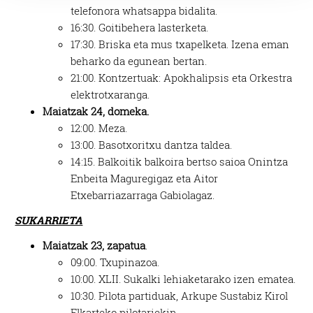
telefonora whatsappa bidalita.
prozesatzen ditugu, zure IP zenbakia, besteak beste,
16:30. Goitibehera lasterketa.
teknologia erabiliz, cookieak adibidez, iragarki eta eduki
17:30. Briska eta mus txapelketa. Izena eman
pertsonalizatuak eskaintzeko, iragarkiak eta edukia
beharko da egunean bertan.
neurtzeko, jendeari buruzko informazioa biltzeko eta
21:00. Kontzertuak: Apokhalipsis eta Orkestra
produktuak garatzeko. Zure datuak nork eta zertarako
elektrotxaranga.
erabiltzen dituen hauta dezakezu.
Maiatzak 24, domeka.
12:00. Meza.
Bazkide batzuek ez dizute baimenik eskatzen, eta beren
13:00. Basotxoritxu dantza taldea.
interes komertzial legitimoetan babesten dira. Ikusi gure
14:15. Balkoitik balkoira bertso saioa Onintza
bazkideen zerrenda, beren ustez zein helburutarako
Enbeita Maguregigaz eta Aitor
duten interes legitimoa eta horren aurka nola egin
Etxebarriazarraga Gabiolagaz.
dezakezun ikusteko.
SUKARRIETA
Lortu zure datu pertsonalak prozesatzeko moduari
Maiatzak 23, zapatua
.
buruzko informazio gehiago eta ezarri zure lehentasunak
09:00. Txupinazoa.
datuen atalean. Edozein unetan alda edo ken dezakezu
10:00. XLII. Sukalki lehiaketarako izen ematea.
zure baimena Cookieen adierazpenean.
10:30. Pilota partiduak, Arkupe Sustabiz Kirol
Elkarteko pilotariekin.