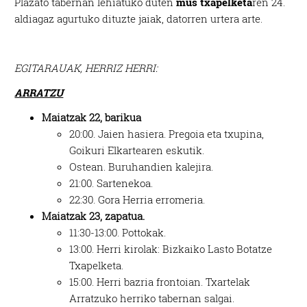
Plazato tabernan lehiatuko duten
mus txapelketa
ren 24.
aldiagaz agurtuko dituzte jaiak, datorren urtera arte.
EGITARAUAK, HERRIZ HERRI:
ARRATZU
Maiatzak 22, barikua
20:00. Jaien hasiera. Pregoia eta txupina,
Goikuri Elkartearen eskutik.
Ostean. Buruhandien kalejira.
21:00. Sartenekoa.
22:30. Gora Herria erromeria.
Maiatzak 23, zapatua.
11:30-13:00. Pottokak.
13:00. Herri kirolak: Bizkaiko Lasto Botatze
Txapelketa.
15:00. Herri bazria frontoian. Txartelak
Arratzuko herriko tabernan salgai.