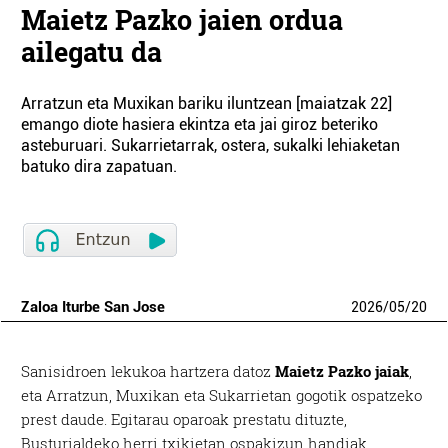
Maietz Pazko jaien ordua
ailegatu da
Arratzun eta Muxikan bariku iluntzean [maiatzak 22]
emango diote hasiera ekintza eta jai giroz beteriko
asteburuari. Sukarrietarrak, ostera, sukalki lehiaketan
batuko dira zapatuan.
Zaloa Iturbe San Jose
2026
/
05
/
20
Sanisidroen lekukoa hartzera datoz
Maietz Pazko jaiak
,
eta Arratzun, Muxikan eta Sukarrietan gogotik ospatzeko
prest daude. Egitarau oparoak prestatu dituzte,
Busturialdeko herri txikietan ospakizun handiak