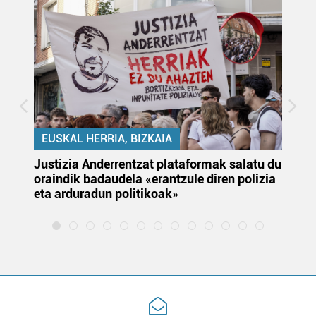
EUSKAL HERRIA, BIZKAIA
Justizia Anderrentzat plataformak salatu du
Eu
oraindik badaudela «erantzule diren polizia
‘E
eta arduradun politikoak»