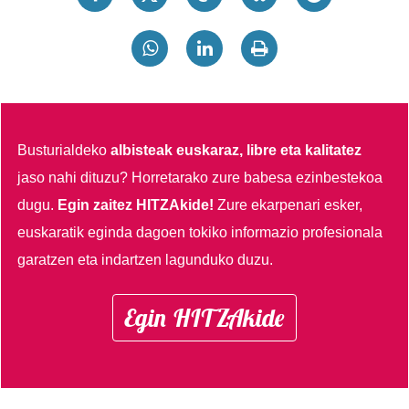
Busturialdeko
albisteak euskaraz, libre eta kalitatez
jaso nahi dituzu?
Horretarako zure babesa ezinbestekoa
dugu.
Egin zaitez HITZAkide!
Zure ekarpenari esker,
euskaratik eginda dagoen tokiko informazio profesionala
garatzen eta indartzen lagunduko duzu.
Egin HITZAkide