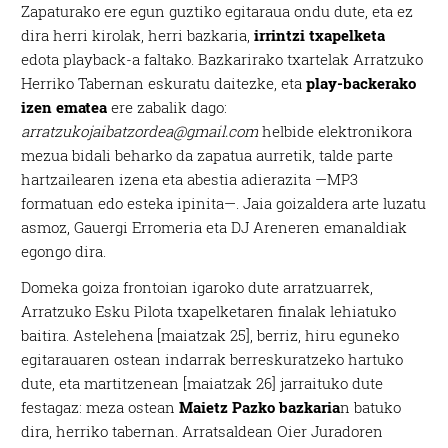
Zapaturako ere egun guztiko egitaraua ondu dute, eta ez
dira herri kirolak, herri bazkaria,
irrintzi txapelketa
edota playback-a faltako. Bazkarirako txartelak Arratzuko
Herriko Tabernan eskuratu daitezke, eta
play-backerako
izen ematea
ere zabalik dago:
arratzukojaibatzordea@gmail.com
helbide elektronikora
mezua bidali beharko da zapatua aurretik, talde parte
hartzailearen izena eta abestia adierazita —MP3
formatuan edo esteka ipinita—. Jaia goizaldera arte luzatu
asmoz, Gauergi Erromeria eta DJ Areneren emanaldiak
egongo dira.
Domeka goiza frontoian igaroko dute arratzuarrek,
Arratzuko Esku Pilota txapelketaren finalak lehiatuko
baitira. Astelehena [maiatzak 25], berriz, hiru eguneko
egitarauaren ostean indarrak berreskuratzeko hartuko
dute, eta martitzenean [maiatzak 26] jarraituko dute
festagaz: meza ostean
Maietz Pazko bazkaria
n batuko
dira, herriko tabernan. Arratsaldean Oier Juradoren