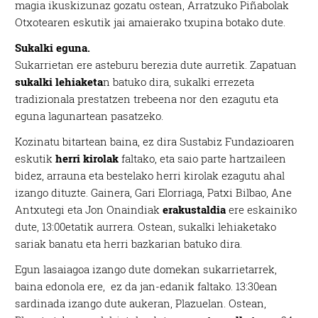
magia ikuskizunaz gozatu ostean, Arratzuko Piñabolak
Otxotearen eskutik jai amaierako txupina botako dute.
Sukalki eguna.
Sukarrietan ere asteburu berezia dute aurretik. Zapatuan
sukalki lehiaketa
n batuko dira, sukalki errezeta
tradizionala prestatzen trebeena nor den ezagutu eta
eguna lagunartean pasatzeko.
Kozinatu bitartean baina, ez dira Sustabiz Fundazioaren
eskutik
herri kirolak
faltako, eta saio parte hartzaileen
bidez, arrauna eta bestelako herri kirolak ezagutu ahal
izango dituzte. Gainera, Gari Elorriaga, Patxi Bilbao, Ane
Antxutegi eta Jon Onaindiak
erakustaldia
ere eskainiko
dute, 13:00etatik aurrera. Ostean, sukalki lehiaketako
sariak banatu eta herri bazkarian batuko dira.
Egun lasaiagoa izango dute domekan sukarrietarrek,
baina edonola ere, ez da jan-edanik faltako. 13:30ean
sardinada izango dute aukeran, Plazuelan. Ostean,