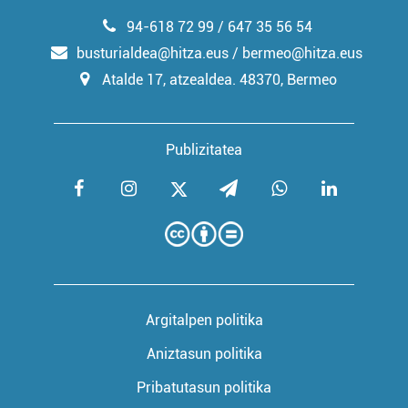
94-618 72 99 / 647 35 56 54
busturialdea@hitza.eus / bermeo@hitza.eus
Atalde 17, atzealdea. 48370, Bermeo
Publizitatea
Argitalpen politika
Aniztasun politika
Pribatutasun politika