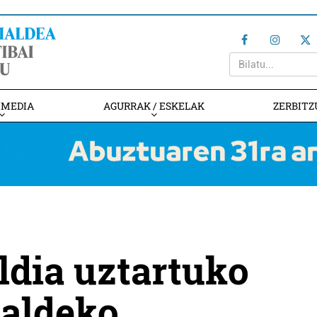
IMEDIA
AGURRAK / ESKELAK
ZERBITZ
aldia uztartuko
ialdeko