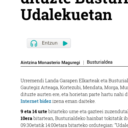
Udalekuetan
Busturialdea
Aintzina Monasterio Maguregi
Urremendi Landa Garapen Elkarteak eta Busturialde
Gautegiz Arteaga, Kortezubi, Mendata, Morga, Mu
dituzte aurten ere, eta horietan parte hartu nahi
Internet bidez
izena eman daiteke.
9 eta 14 urte
bitarteko ume eta gazteei zuzendutak
10era
bitartean, Busturialdeko hainbat tokitatik ib
09:30etatik 14:00etara bitarteko ordutegian:
“Udal