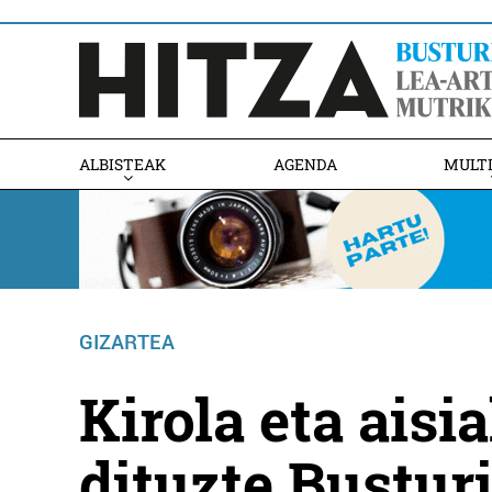
ALBISTEAK
AGENDA
MULT
GIZARTEA
Kirola eta aisi
dituzte Bustur