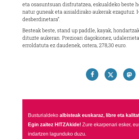
eta osasuntsuan disfrutatzea, eskualdeko beste 
natur guneak eta aisialdirako aukerak ezagutuz.
desberdinetara”.
Besteak beste, stand up paddle, kayak, hondartzak
dituzte aukeran. Prezioari dagokionez, udalerriet
erroldatuta ez daudenek, ostera, 278,30 euro.
Busturialdeko
albisteak euskaraz, libre eta kalita
Egin zaitez HITZAkide!
Zure ekarpenari esker, eu
indartzen lagunduko duzu.