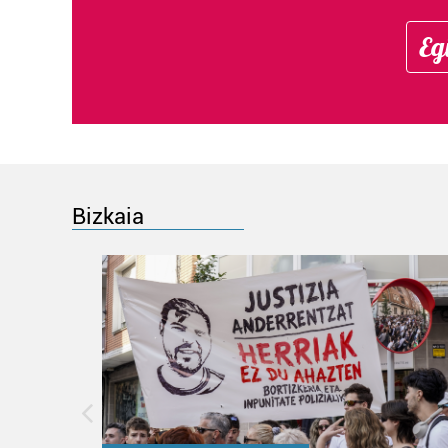
Eg
Bizkaia