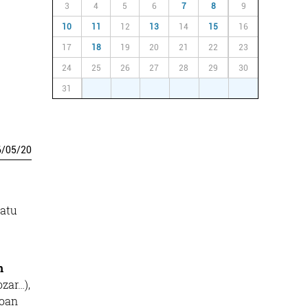
3
4
5
6
7
8
9
10
11
12
13
14
15
16
17
18
19
20
21
22
23
24
25
26
27
28
29
30
31
1
2
3
4
5
6
6
/
05
/
20
atu
n
ozar…),
boan