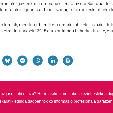
herrietako gazteekin harremanak sendotuz eta Busturialdek
 Horretarako, egunero autobusez mugituko dira eskualdeko 
o kirolak, mendira irteerak eta uretako ohe elastikoak edu
an erroldatutakoek 139,15 euro ordaindu beharko dituzte, eta
tez
jaso nahi dituzu?
Horretarako zure babesa ezinbestekoa du
skaratik eginda dagoen tokiko informazio profesionala garatzen