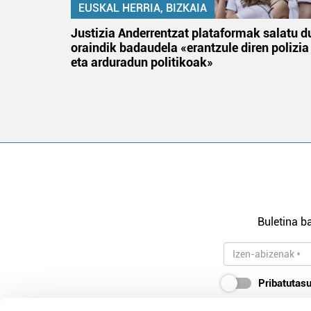
EUSKAL HERRIA, BIZKAIA
an
Justizia Anderrentzat plataformak salatu d
oraindik badaudela «erantzule diren polizia
eta arduradun politikoak»
Buletina ba
Pribatutasu