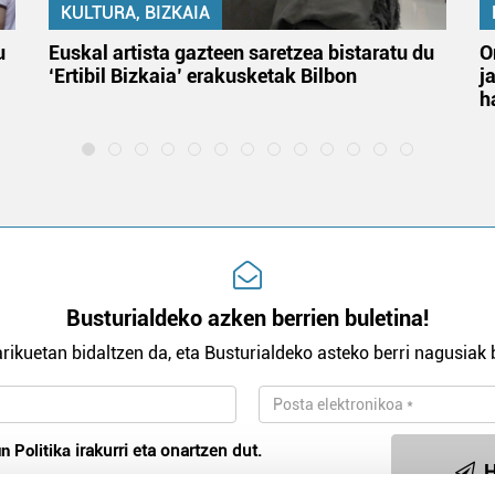
KULTURA, BIZKAIA
u
Euskal artista gazteen saretzea bistaratu du
O
‘Ertibil Bizkaia’ erakusketak Bilbon
j
h
Busturialdeko azken berrien buletina!
rikuetan bidaltzen da, eta Busturialdeko asteko berri nagusiak b
n Politika
irakurri eta onartzen dut.
H