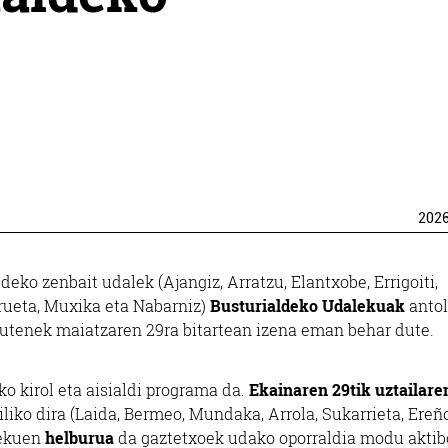
202
ko zenbait udalek (Ajangiz, Arratzu, Elantxobe, Errigoiti,
rueta, Muxika eta Nabarniz)
Busturialdeko Udalekuak
antol
 dutenek maiatzaren 29ra bitartean izena eman behar dute.
o kirol eta aisialdi programa da.
Ekainaren 29tik uztailare
iliko dira (Laida, Bermeo, Mundaka, Arrola, Sukarrieta, Ereñ
ekuen
helburua
da gaztetxoek udako oporraldia modu akti