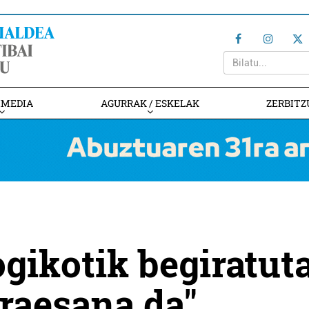
IMEDIA
AGURRAK / ESKELAK
ZERBITZ
gikotik begiratuta
raesana da"