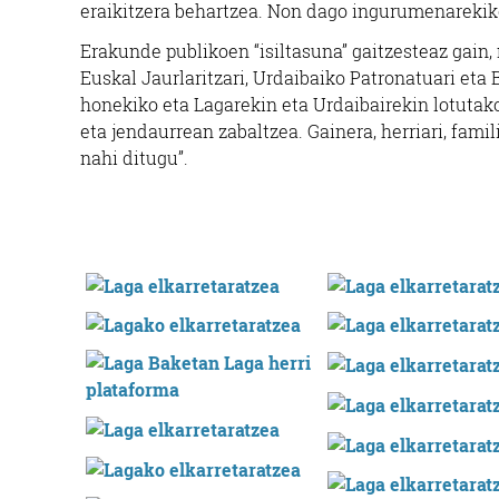
eraikitzera behartzea. Non dago ingurumenarekiko
Erakunde publikoen “isiltasuna” gaitzesteaz gain, 
Euskal Jaurlaritzari, Urdaibaiko Patronatuari eta
honekiko eta Lagarekin eta Urdaibairekin lotutak
eta jendaurrean zabaltzea. Gainera, herriari, famil
nahi ditugu”.