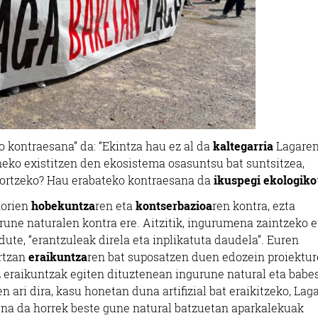
o kontraesana” da: “Ekintza hau ez al da
kaltegarria
Lagaren
ko existitzen den ekosistema osasuntsu bat suntsitzea,
 sortzeko? Hau erabateko kontraesana da
ikuspegi ekologiko
horien
hobekuntza
ren eta
kontserbazioa
ren kontra, ezta
une naturalen kontra ere. Aitzitik, ingurumena zaintzeko e
ute, “erantzuleak direla eta inplikatuta daudela”. Euren
artzan
eraikuntza
ren bat suposatzen duen edozein proiektu
z eraikuntzak egiten dituztenean ingurune natural eta babe
 ari dira, kasu honetan duna artifizial bat eraikitzeko, Lag
ena da horrek beste gune natural batzuetan aparkalekuak