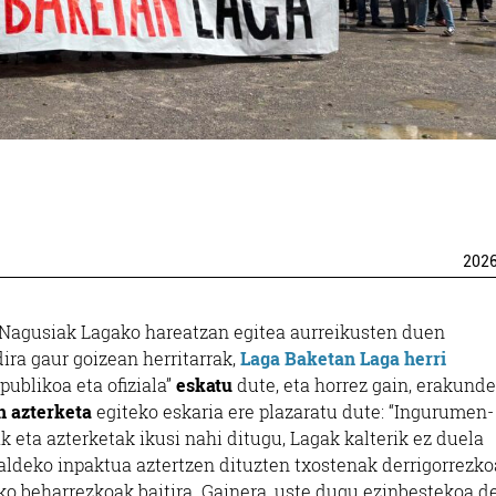
202
 Nagusiak Lagako hareatzan egitea aurreikusten duen
ira gaur goizean herritarrak,
Laga Baketan Laga herri
publikoa eta ofiziala”
eskatu
dute, eta horrez gain, erakunde
 azterketa
egiteko eskaria ere plazaratu dute: “Ingurumen-
 eta azterketak ikusi nahi ditugu, Lagak kalterik ez duela
ldeko inpaktua aztertzen dituzten txostenak derrigorrezk
ko beharrezkoak baitira. Gainera, uste dugu ezinbestekoa d