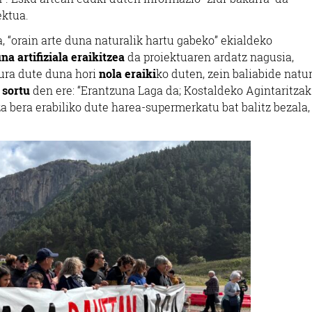
ektua.
 “orain arte duna naturalik hartu gabeko” ekialdeko
na artifiziala eraikitzea
da proiektuaren ardatz nagusia,
gura dute duna hori
nola eraiki
ko duten, zein baliabide natu
 sortu
den ere: “Erantzuna Laga da; Kostaldeko Agintaritzak
 bera erabiliko dute harea-supermerkatu bat balitz bezala,