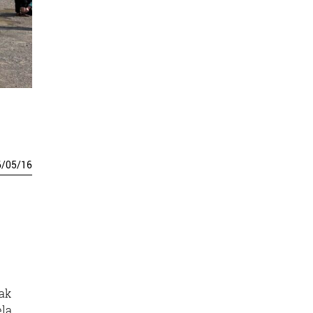
6
/
05
/
16
oak
ela