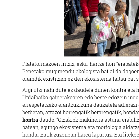
Plataformakoen iritziz, esku-hartze hori “erabatek
Benetako mugimendu ekologista bat al da dagoene
oraindik existitzen ez den ekosistema faltsu bat
Argi utzi nahi dute ez daudela dunen kontra eta 
Urdaibaiko gainerakoaren edo beste edozein ingur
errespetatzeko erantzukizuna daukatela adierazi d
berbetan, arrazoi horrengatik berarengatik, hond
kontra
daude: “Gizakiek makineria astuna erabili
batean, egungo ekosistema eta morfologia aldatzen
hondartzatik zuzenean harea lapurtuz. Eta liteke