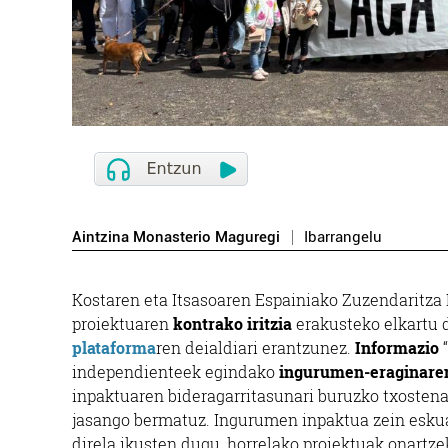
Aintzina Monasterio Maguregi
Ibarrangelu
Kostaren eta Itsasoaren Espainiako Zuzendaritza
proiektuaren
kontrako iritzia
erakusteko elkartu d
plataforma
ren deialdiari erantzunez.
Informazio
“
independienteek egindako
ingurumen-eraginaren
inpaktuaren bideragarritasunari buruzko txostenak
jasango bermatuz. Ingurumen inpaktua zein eskua
direla ikusten dugu, horrelako proiektuak onartze