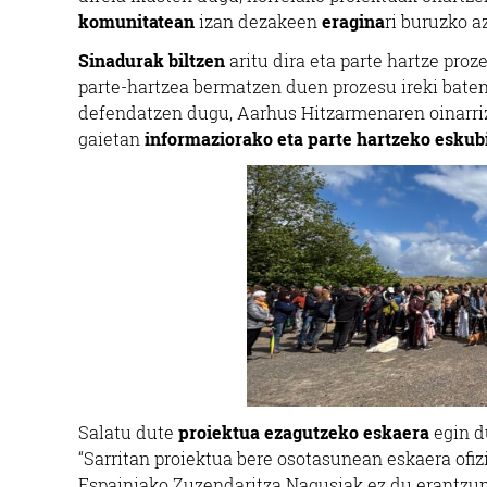
komunitatean
izan dezakeen
eragina
ri buruzko a
Sinadurak biltzen
aritu dira eta parte hartze pro
parte-hartzea bermatzen duen prozesu ireki bate
defendatzen dugu, Aarhus Hitzarmenaren oinarriz
gaietan
informaziorako eta parte hartzeko eskub
Salatu dute
proiektua ezagutzeko eskaera
egin du
“Sarritan proiektua bere osotasunean eskaera ofiz
Espainiako Zuzendaritza Nagusiak ez du erantzun”