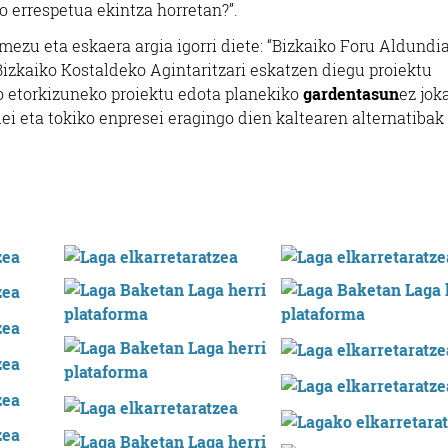
 errespetua ekintza horretan?”.
mezu eta eskaera argia igorri diete: “Bizkaiko Foru Aldundia
 Bizkaiko Kostaldeko Agintaritzari eskatzen diegu proiektu
o etorkizuneko proiektu edota planekiko
gardentasun
ez jok
iei eta tokiko enpresei eragingo dien kaltearen alternatibak