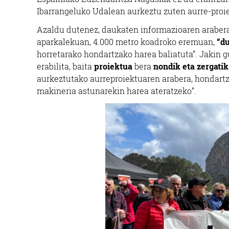
Ibarrangeluko Udalean aurkeztu zuten aurre-proi
Azaldu dutenez, daukaten informazioaren arabera,
aparkalekuan, 4.000 metro koadroko eremuan,
“du
horretarako hondartzako harea baliatuta”. Jakin 
erabilita, baita
proiektua
bera
nondik eta zergatik
aurkeztutako aurreproiektuaren arabera, hondartza
makineria astunarekin harea ateratzeko”.