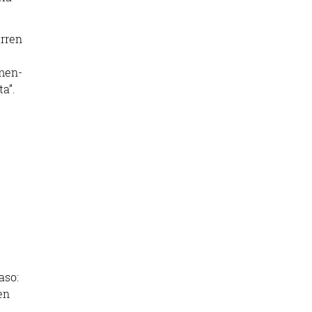
arren
men-
a”.
aso:
en