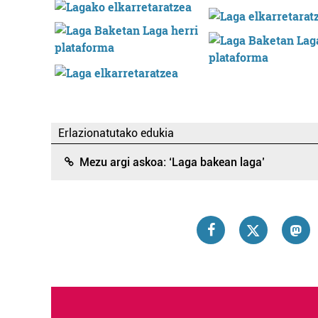
Erlazionatutako edukia
Mezu argi askoa: ‘Laga bakean laga’