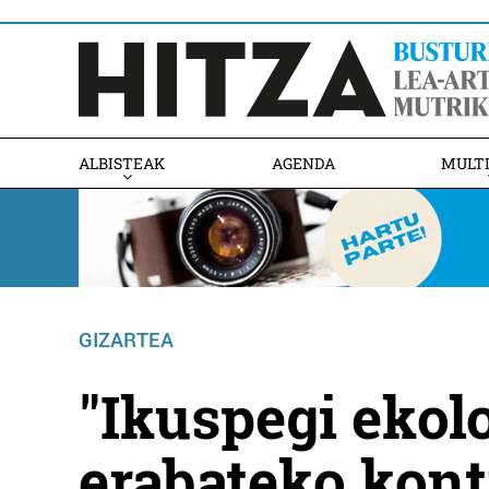
ALBISTEAK
AGENDA
MULT
GIZARTEA
"Ikuspegi ekolo
erabateko kont