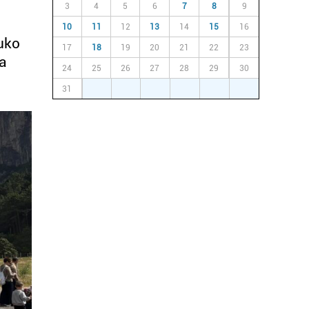
3
4
5
6
7
8
9
10
11
12
13
14
15
16
luko
17
18
19
20
21
22
23
ua
24
25
26
27
28
29
30
31
1
2
3
4
5
6