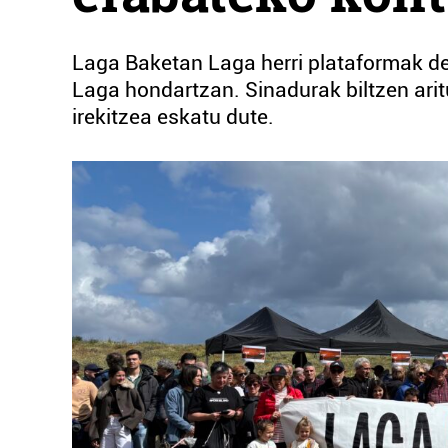
Laga Baketan Laga herri plataformak dei
Laga hondartzan. Sinadurak biltzen aritu
irekitzea eskatu dute.