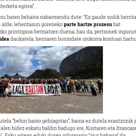
zterketa egitea”.
zesu baten beharra nabarmendu dute: “Ez gaude soilik herrit
n alde; lehentasun goreneko
parte hartze prozesu
bat
ko printzipioa bermatzen duena, hau da, pertsonek inguru
idea
daukatela, herriaren borondate orokorra kontuan hartut
tela “behin baino gehiagotan”, baina ez dutela erantzunik j
ialen bidez eskatu baldin badugu ere, Kostaren eta Itsasoar
. Esku artean eduki duten informazio “ziur bakarra” da