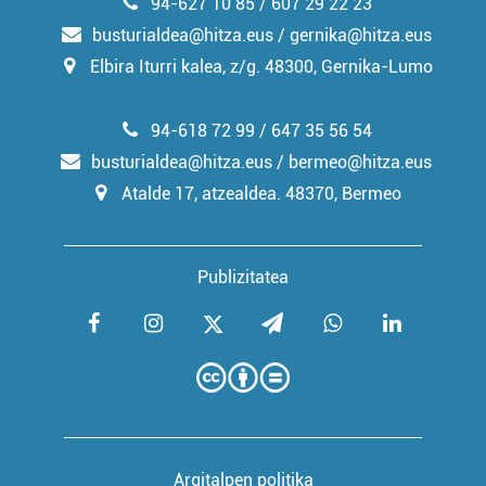
94-627 10 85 / 607 29 22 23
busturialdea@hitza.eus / gernika@hitza.eus
Elbira Iturri kalea, z/g. 48300, Gernika-Lumo
94-618 72 99 / 647 35 56 54
busturialdea@hitza.eus / bermeo@hitza.eus
Atalde 17, atzealdea. 48370, Bermeo
Publizitatea
Argitalpen politika