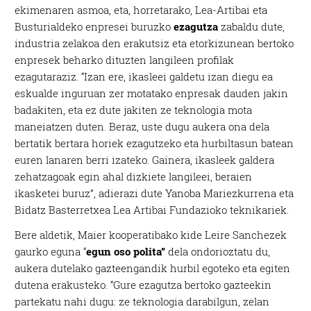
ekimenaren asmoa, eta, horretarako, Lea-Artibai eta
Busturialdeko enpresei buruzko
ezagutza
zabaldu dute,
industria zelakoa den erakutsiz eta etorkizunean bertoko
enpresek beharko dituzten langileen profilak
ezagutaraziz. “Izan ere, ikasleei galdetu izan diegu ea
eskualde inguruan zer motatako enpresak dauden jakin
badakiten, eta ez dute jakiten ze teknologia mota
maneiatzen duten. Beraz, uste dugu aukera ona dela
bertatik bertara horiek ezagutzeko eta hurbiltasun batean
euren lanaren berri izateko. Gainera, ikasleek galdera
zehatzagoak egin ahal dizkiete langileei, beraien
ikasketei buruz”, adierazi dute Yanoba Mariezkurrena eta
Bidatz Basterretxea Lea Artibai Fundazioko teknikariek.
Bere aldetik, Maier kooperatibako kide Leire Sanchezek
gaurko eguna “
egun oso polita”
dela ondorioztatu du,
aukera dutelako gazteengandik hurbil egoteko eta egiten
dutena erakusteko. “Gure ezagutza bertoko gazteekin
partekatu nahi dugu: ze teknologia darabilgun, zelan