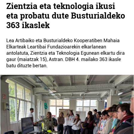
Zientzia eta teknologia ikusi
eta probatu dute Busturialdeko
363 ikaslek
Lea Artibaiko eta Busturialdeko Kooperatiben Mahaia
Elkarteak Leartibai Fundazioarekin elkarlanean
antolatuta, Zientzia eta Teknologia Egunean elkartu dira
gaur (maiatzak 15), Astran. DBH 4. mailako 363 ikasle
batu dituzte bertan.