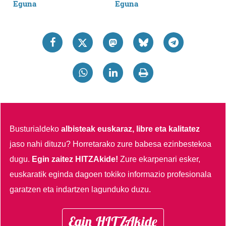
zure baimena Cookieen adierazpenean.
Webgune honek cookie propioak eta hirugarrenen cookie-
fitxategiak erabiltzen ditu. Zure esperientzia eta
zerbitzuak hobetzeko asmoz, cookie teknologiaz
baliatzen gara. Ohar hau onartuz gero, teknologia hori
erabiltzeko baimen esplizitua ematen diguzu.
Gehiago
irakurri
Busturialdeko
albisteak euskaraz, libre eta kalitatez
jaso nahi dituzu?
Horretarako zure babesa ezinbestekoa
dugu.
Egin zaitez HITZAkide!
Zure ekarpenari esker,
euskaratik eginda dagoen tokiko informazio profesionala
garatzen eta indartzen lagunduko duzu.
Egin HITZAkide