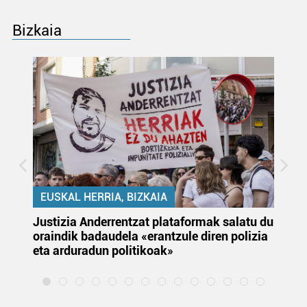
Bizkaia
EUSKAL HERRIA, BIZKAIA
Justizia Anderrentzat plataformak salatu du
Eu
oraindik badaudela «erantzule diren polizia
‘E
eta arduradun politikoak»