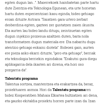
egiten dugun lan…”. Maierrekoek hainbatetan parte hartu
dute Zientzia eta Teknologia Egunean, eta urte horietan
hartu duten esperientziari kasu eginda, bideo gehiago
eroan dituzte Astrara: “Saiatzen gara urtero zerbait
desberdina egiten, gazteei zer gustatzen zaien ikusita.
Eta aurten lau bideo landu ditugu, zeintzuetan egiten
dugun injekzio prozesua azaltzen duten, baita nola
transformatzen dugun materiala ere. Eta nabaritu dugu
atentzio gehiago eskaini diotela”. Bideoez gain, aurten
ere pieza asko ekarri dituzte, “gero eta gehiago”, berriak
eta teknologia berriekin egindakoa: “Erakutsi gura diegu
aplikagarria dela ikasten ari direna, eta hori oso
pozgarria da”.
Talentatu programa
Talentua sortzea, mantentzea eta erakartzea da, beraz,
proiektuaren asmoa. Hori da
Talentatu programa
ren
bidez Kooperatiben Mahaia Elkartea bultzatzen ari dena,
eta gaurko ekitaldia proiektu horren parte izan da. Izan