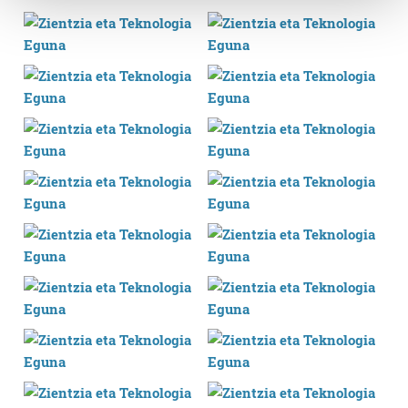
Guk eta gure bazkideek zure datu pertsonalak
prozesatzen ditugu, zure IP zenbakia, besteak beste,
teknologia erabiliz, cookieak adibidez, iragarki eta eduki
pertsonalizatuak eskaintzeko, iragarkiak eta edukia
neurtzeko, jendeari buruzko informazioa biltzeko eta
produktuak garatzeko. Zure datuak nork eta zertarako
erabiltzen dituen hauta dezakezu.
Bazkide batzuek ez dizute baimenik eskatzen, eta beren
interes komertzial legitimoetan babesten dira. Ikusi gure
bazkideen zerrenda, beren ustez zein helburutarako
duten interes legitimoa eta horren aurka nola egin
dezakezun ikusteko.
Lortu zure datu pertsonalak prozesatzeko moduari
buruzko informazio gehiago eta ezarri zure lehentasunak
datuen atalean. Edozein unetan alda edo ken dezakezu