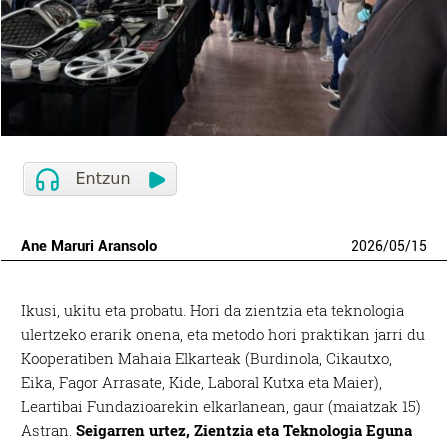
Ane Maruri Aransolo
2026
/
05
/
15
Ikusi, ukitu eta probatu. Hori da zientzia eta teknologia
ulertzeko erarik onena, eta metodo hori praktikan jarri du
Kooperatiben Mahaia Elkarteak (Burdinola, Cikautxo,
Eika, Fagor Arrasate, Kide, Laboral Kutxa eta Maier),
Leartibai Fundazioarekin elkarlanean, gaur (maiatzak 15)
Astran.
Seigarren urtez,
Zientzia eta Teknologia Eguna