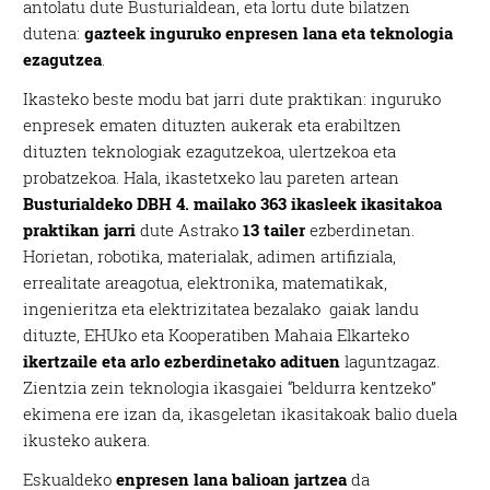
antolatu dute Busturialdean, eta lortu dute bilatzen
dutena:
gazteek inguruko enpresen lana eta teknologia
ezagutzea
.
Ikasteko beste modu bat jarri dute praktikan: inguruko
enpresek ematen dituzten aukerak eta erabiltzen
dituzten teknologiak ezagutzekoa, ulertzekoa eta
probatzekoa. Hala, ikastetxeko lau pareten artean
Busturialdeko DBH 4. mailako 363 ikasleek ikasitakoa
praktikan jarri
dute Astrako
13 tailer
ezberdinetan.
Horietan, robotika, materialak, adimen artifiziala,
errealitate areagotua, elektronika, matematikak,
ingenieritza eta elektrizitatea bezalako gaiak landu
dituzte, EHUko eta Kooperatiben Mahaia Elkarteko
ikertzaile eta arlo ezberdinetako adituen
laguntzagaz.
Zientzia zein teknologia ikasgaiei “beldurra kentzeko”
ekimena ere izan da, ikasgeletan ikasitakoak balio duela
ikusteko aukera.
Eskualdeko
enpresen lana balioan jartzea
da