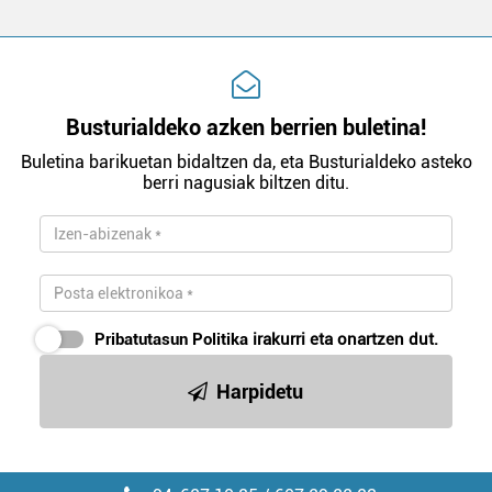
Busturialdeko azken berrien buletina!
Buletina barikuetan bidaltzen da, eta Busturialdeko asteko
berri nagusiak biltzen ditu.
Pribatutasun Politika
irakurri eta onartzen dut.
Harpidetu