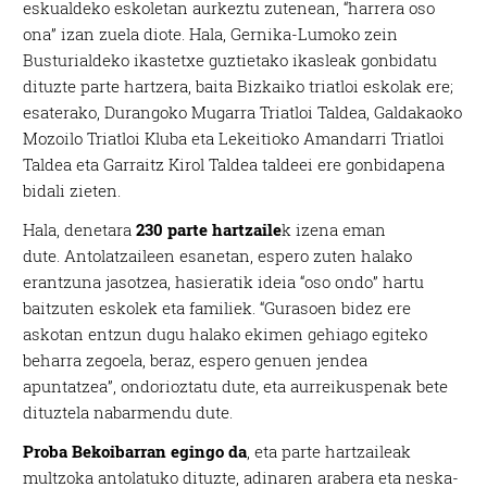
eskualdeko eskoletan aurkeztu zutenean, “harrera oso
ona” izan zuela diote. Hala, Gernika-Lumoko zein
Busturialdeko ikastetxe guztietako ikasleak gonbidatu
dituzte parte hartzera, baita Bizkaiko triatloi eskolak ere;
esaterako, Durangoko
Mugarra Triatloi Taldea
, Galdakaoko
Mozoilo Triatloi Kluba
eta Lekeitioko
Amandarri Triatloi
Taldea
eta
Garraitz Kirol Taldea
taldeei ere gonbidapena
bidali zieten.
Hala, denetara
230 parte hartzaile
k izena eman
dute. Antolatzaileen esanetan, espero zuten halako
erantzuna jasotzea, hasieratik ideia “oso ondo” hartu
baitzuten eskolek eta familiek. “Gurasoen bidez ere
askotan entzun dugu halako ekimen gehiago egiteko
beharra zegoela, beraz, espero genuen jendea
apuntatzea”, ondorioztatu dute, eta aurreikuspenak bete
dituztela nabarmendu dute.
Proba Bekoibarran egingo da
, eta parte hartzaileak
multzoka antolatuko dituzte, adinaren arabera eta neska-