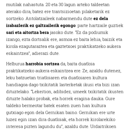
mutilak nahastuta. 20 eta 30 lagun arteko taldeetan
aterako dira, batez ere trantsizioetan pilaketarik ez
sortzeko. Antolatzaileek nabarmendu dute
ez dela
irabazlerik ez galtzailerik egongo
: parte hartzaile guztiek
sari eta aitortza bera
jasoko dute. “Ez da podiumik
izango, ezta dortsalik ere, asmoa ez baita lehia, baizik eta
kirola ezagutaraztea eta gaztetxoei praktikatzeko aukera
eskaintzea”, adierazi dute.
Helburua
harrobia sortzea
da, baita duatloia
praktikatzeko aukera eskaintzea ere. Ze, azaldu dutenez,
leku batzuetan triatloiaren eta duatloiaren kultura
handiagoa dago txikitatik lasterketak ikusi eta bizi izan
dituztelako. “Lekeition, adibidez, umeek txikitatik ikusten
dituzte halako probak, eta horrek eragina dauka. Gure
taldeko bermeotar batek esaten zuen han kultura
gutxiago egon dela Gernikan baino. Gernikan ere urte
luzez egin izan dira duatloiak, eta horrek kirolarekiko
interesa pizten lagundu du”, azaldu dute. Urdaitrikoen