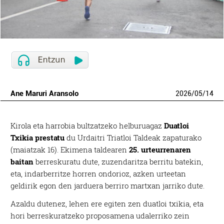
Ane Maruri Aransolo
2026
/
05
/
14
Kirola eta harrobia bultzatzeko helburuagaz
Duatloi
Txikia prestatu
du Urdaitri Triatloi Taldeak zapaturako
(maiatzak 16). Ekimena taldearen
25. urteurrenaren
baitan
berreskuratu dute, zuzendaritza berritu batekin,
eta, indarberritze horren ondorioz, azken urteetan
geldirik egon den jarduera berriro martxan jarriko dute.
Azaldu dutenez, lehen ere egiten zen duatloi txikia, eta
hori berreskuratzeko proposamena udalerriko zein