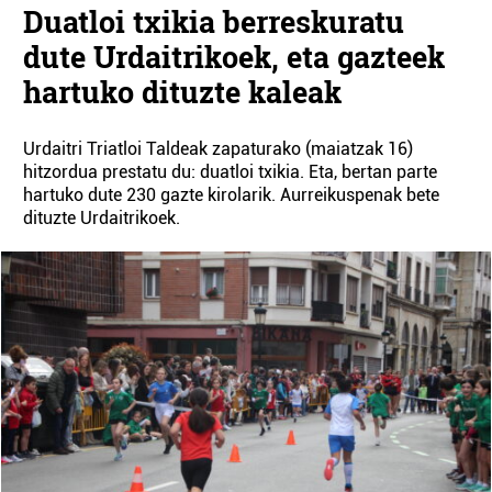
Duatloi txikia berreskuratu
dute Urdaitrikoek, eta gazteek
hartuko dituzte kaleak
Urdaitri Triatloi Taldeak zapaturako (maiatzak 16)
hitzordua prestatu du: duatloi txikia. Eta, bertan parte
hartuko dute 230 gazte kirolarik. Aurreikuspenak bete
dituzte Urdaitrikoek.