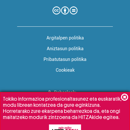
Argitalpen politika
Aniztasun politika
Pribatutasun politika
Cookieak
Babesleak:
Tokiko informazioa profesionaltasunez eta euskaratik,
modu librean kontatzea da gure eginkizuna.
Horretarako zure ekarpena beharrezkoa da, eta ongi
maitatzeko modurik zintzoena da HITZAkide egitea.