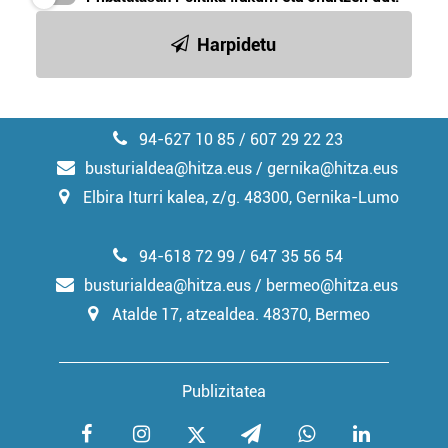
Harpidetu
94-627 10 85 / 607 29 22 23
busturialdea@hitza.eus / gernika@hitza.eus
Elbira Iturri kalea, z/g. 48300, Gernika-Lumo
94-618 72 99 / 647 35 56 54
busturialdea@hitza.eus / bermeo@hitza.eus
Atalde 17, atzealdea. 48370, Bermeo
Publizitatea