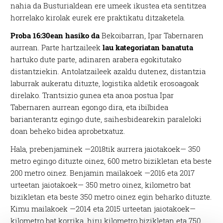
nahia da Busturialdean ere umeek ikustea eta sentitzea
horrelako kirolak eurek ere praktikatu ditzaketela.
Proba 16:30ean hasiko da
Bekoibarran, Ipar Tabernaren
aurrean. Parte hartzaileek
lau kategoriatan banatuta
hartuko dute parte, adinaren arabera egokitutako
distantziekin. Antolatzaileek azaldu dutenez, distantzia
laburrak aukeratu dituzte, logistika aldetik erosoagoak
direlako. Trantsizio gunea eta anoa postua Ipar
Tabernaren aurrean egongo dira, eta ibilbidea
barianterantz egingo dute, saihesbidearekin paraleloki
doan beheko bidea aprobetxatuz.
Hala, prebenjaminek —2018tik aurrera jaiotakoek— 350
metro egingo dituzte oinez, 600 metro bizikletan eta beste
200 metro oinez. Benjamin mailakoek —2016 eta 2017
urteetan jaiotakoek— 350 metro oinez, kilometro bat
bizikletan eta beste 350 metro oinez egin beharko dituzte.
Kimu mailakoek —2014 eta 2015 urteetan jaiotakoek—
kilometro bat korrika, hiru kilometro bizikletan eta 750