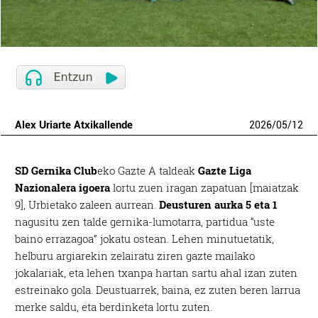
Alex Uriarte Atxikallende
2026
/
05
/
12
SD Gernika Club
eko Gazte A taldeak
Gazte Liga
Nazionalera igoera
lortu zuen iragan zapatuan [maiatzak
9], Urbietako zaleen aurrean.
Deusturen aurka 5 eta 1
nagusitu zen talde gernika-lumotarra, partidua “uste
baino errazagoa” jokatu ostean. Lehen minutuetatik,
helburu argiarekin zelairatu ziren gazte mailako
jokalariak, eta lehen txanpa hartan sartu ahal izan zuten
estreinako gola. Deustuarrek, baina, ez zuten beren larrua
merke saldu, eta berdinketa lortu zuten.