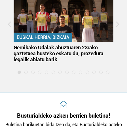
zerbitzuak hobetzeko asmoz, cookie teknologiaz
baliatzen gara. Ohar hau onartuz gero, teknologia hori
erabiltzeko baimen esplizitua ematen diguzu.
Gehiago
irakurri
EUSKAL HERRIA, BIZKAIA
Gernikako Udalak abuztuaren 23rako
Ju
gaztetxea husteko eskatu du, prozedura
or
legalik abiatu barik
et
Busturialdeko azken berrien buletina!
Buletina barikuetan bidaltzen da, eta Busturialdeko asteko