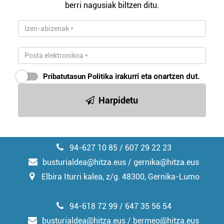
berri nagusiak biltzen ditu.
Pribatutasun Politika
irakurri eta onartzen dut.
Harpidetu
94-627 10 85 / 607 29 22 23
busturialdea@hitza.eus / gernika@hitza.eus
Elbira Iturri kalea, z/g. 48300, Gernika-Lumo
94-618 72 99 / 647 35 56 54
busturialdea@hitza.eus / bermeo@hitza.eus