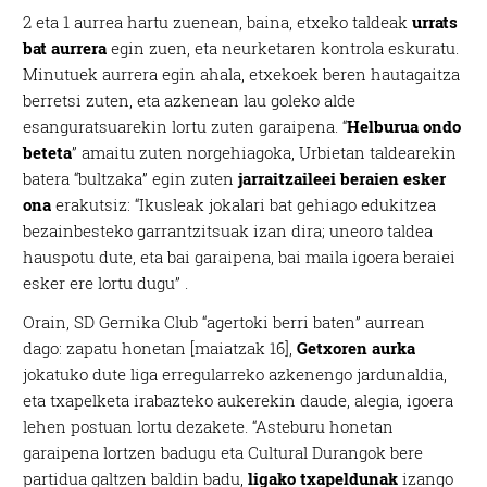
2 eta 1 aurrea hartu zuenean, baina, etxeko taldeak
urrats
bat aurrera
egin zuen, eta neurketaren kontrola eskuratu.
Minutuek aurrera egin ahala, etxekoek beren hautagaitza
berretsi zuten, eta azkenean lau goleko alde
esanguratsuarekin lortu zuten garaipena. “
Helburua ondo
beteta
” amaitu zuten norgehiagoka, Urbietan taldearekin
batera “bultzaka” egin zuten
jarraitzaileei beraien esker
ona
erakutsiz: “Ikusleak jokalari bat gehiago edukitzea
bezainbesteko garrantzitsuak izan dira; uneoro taldea
hauspotu dute, eta bai garaipena, bai maila igoera beraiei
esker ere lortu dugu” .
Orain, SD Gernika Club “agertoki berri baten” aurrean
dago: zapatu honetan [maiatzak 16],
Getxoren aurka
jokatuko dute liga erregularreko azkenengo jardunaldia,
eta txapelketa irabazteko aukerekin daude, alegia, igoera
lehen postuan lortu dezakete. “Asteburu honetan
garaipena lortzen badugu eta Cultural Durangok bere
partidua galtzen baldin badu,
ligako txapeldunak
izango