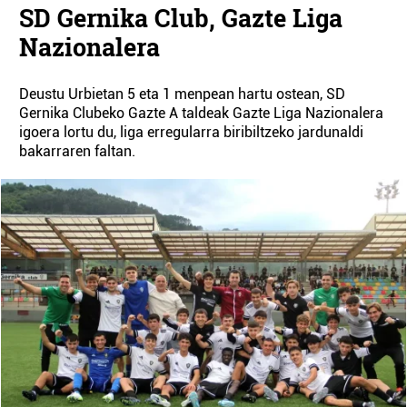
SD Gernika Club, Gazte Liga
Nazionalera
Deustu Urbietan 5 eta 1 menpean hartu ostean, SD
Gernika Clubeko Gazte A taldeak Gazte Liga Nazionalera
igoera lortu du, liga erregularra biribiltzeko jardunaldi
bakarraren faltan.