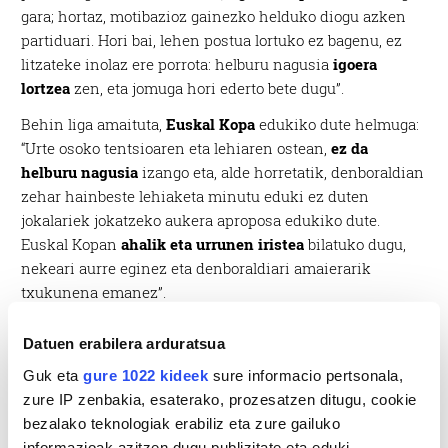
gara; hortaz, motibazioz gainezko helduko diogu azken
partiduari. Hori bai, lehen postua lortuko ez bagenu, ez
litzateke inolaz ere porrota: helburu nagusia
igoera
lortzea
zen, eta jomuga hori ederto bete dugu”.
Behin liga amaituta,
Euskal Kopa
edukiko dute helmuga:
“Urte osoko tentsioaren eta lehiaren ostean,
ez da
helburu nagusia
izango eta, alde horretatik, denboraldian
zehar hainbeste lehiaketa minutu eduki ez duten
jokalariek jokatzeko aukera aproposa edukiko dute.
Euskal Kopan
ahalik eta urrunen iristea
bilatuko dugu,
nekeari aurre eginez eta denboraldiari amaierarik
txukunena emanez”.
Datuen erabilera arduratsua
Guk eta
gure 1022 kideek
sure informacio pertsonala,
zure IP zenbakia, esaterako, prozesatzen ditugu, cookie
bezalako teknologiak erabiliz eta zure gailuko
informazioak azitzen dugu publizitate eta eduki