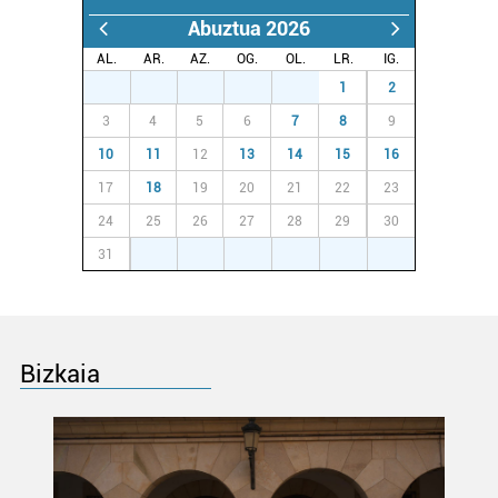
teknologia erabiliz, cookieak adibidez, iragarki eta eduki
Abuztua 2026
pertsonalizatuak eskaintzeko, iragarkiak eta edukia
AL.
AR.
AZ.
OG.
OL.
LR.
IG.
neurtzeko, jendeari buruzko informazioa biltzeko eta
27
28
29
30
31
1
2
produktuak garatzeko. Zure datuak nork eta zertarako
3
4
5
6
7
8
9
erabiltzen dituen hauta dezakezu.
10
11
12
13
14
15
16
Bazkide batzuek ez dizute baimenik eskatzen, eta beren
17
18
19
20
21
22
23
interes komertzial legitimoetan babesten dira. Ikusi gure
24
25
26
27
28
29
30
bazkideen zerrenda, beren ustez zein helburutarako
31
1
2
3
4
5
6
duten interes legitimoa eta horren aurka nola egin
dezakezun ikusteko.
Lortu zure datu pertsonalak prozesatzeko moduari
buruzko informazio gehiago eta ezarri zure lehentasunak
Bizkaia
datuen atalean. Edozein unetan alda edo ken dezakezu
zure baimena Cookieen adierazpenean.
Webgune honek cookie propioak eta hirugarrenen cookie-
fitxategiak erabiltzen ditu. Zure esperientzia eta