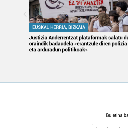
EUSKAL HERRIA, BIZKAIA
an
Justizia Anderrentzat plataformak salatu d
oraindik badaudela «erantzule diren polizia
eta arduradun politikoak»
Buletina ba