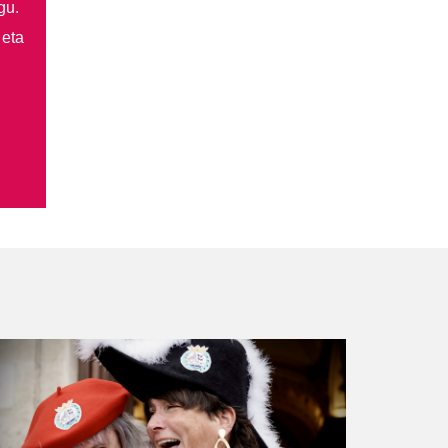
gu.
 eta