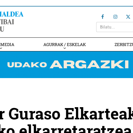
IMEDIA
AGURRAK / ESKELAK
ZERBITZ
r Guraso Elkartea
ko elkarretaratzea