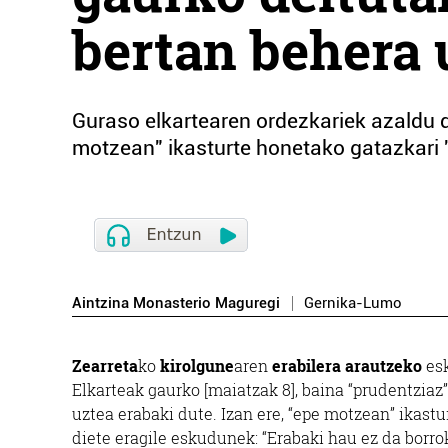
bertan behera 
Guraso elkartearen ordezkariek azaldu d
motzean" ikasturte honetako gatazkari
Aintzina Monasterio Maguregi
Gernika-Lumo
Zearreta
ko
kirolgune
aren
erabilera arautzeko
es
Elkarteak gaurko [maiatzak 8], baina “prudentzia
uztea erabaki dute. Izan ere, “epe motzean” ikast
diete eragile eskudunek: “Erabaki hau ez da borro