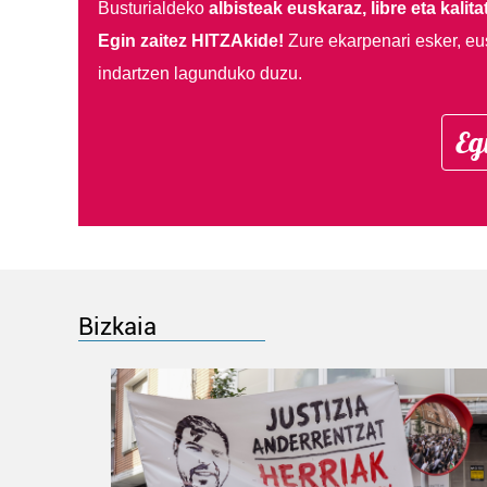
Busturialdeko
albisteak euskaraz, libre eta kalita
Egin zaitez HITZAkide!
Zure ekarpenari esker, eu
indartzen lagunduko duzu.
Eg
Bizkaia