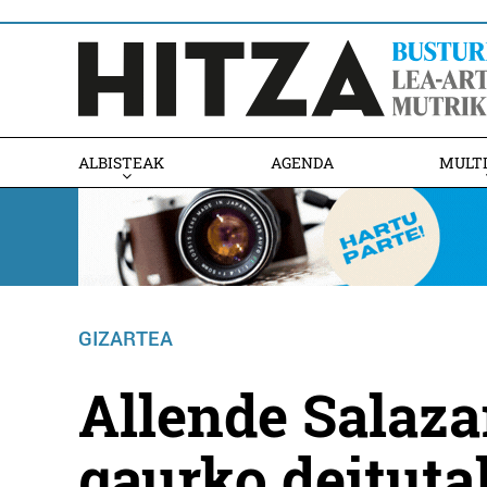
ALBISTEAK
AGENDA
MULT
GIZARTEA
Allende Salaza
gaurko deituta