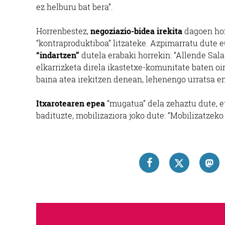
ez helburu bat bera”.
Horrenbestez,
negoziazio-bidea irekita
dagoen hone
“kontraproduktiboa” litzateke. Azpimarratu dute eu
“indartzen”
dutela erabaki horrekin: “Allende Sal
elkarrizketa direla ikastetxe-komunitate baten oi
baina atea irekitzen denean, lehenengo urratsa em
Itxarotearen epea
“mugatua” dela zehaztu dute, e
badituzte, mobilizaziora joko dute: “Mobilizatzeko