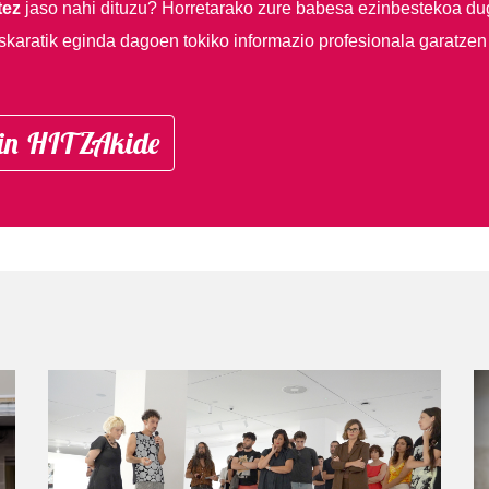
tez
jaso nahi dituzu?
Horretarako zure babesa ezinbestekoa du
skaratik eginda dagoen tokiko informazio profesionala garatzen
in HITZAkide