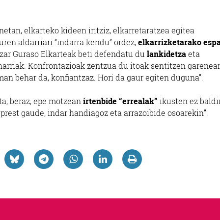
tan, elkarteko kideen iritziz, elkarretaratzea egitea
ren aldarriari “indarra kendu” ordez,
elkarrizketarako esp
azar Guraso Elkarteak beti defendatu du
lankidetza
eta
narriak. Konfrontazioak zentzua du itoak sentitzen garenea
an behar da, konfiantzaz. Hori da gaur egiten duguna”.
ta, beraz, epe motzean
irtenbide “errealak”
ikusten ez baldi
 prest gaude, indar handiagoz eta arrazoibide osoarekin”.