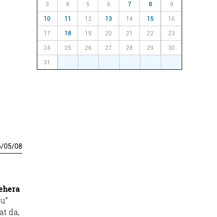
3
4
5
6
7
8
9
10
11
12
13
14
15
16
17
18
19
20
21
22
23
24
25
26
27
28
29
30
31
1
2
3
4
5
6
6
/
05
/
08
behera
u”
at da,