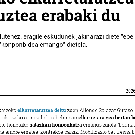
uztea erabaki du
utenez, eragile eskudunek jakinarazi diete "epe
 "konponbidea emango" dietela.
202
katzeko
elkarretaratzea deitu
zuen Allende Salazar Guraso
z” jokatzeko asmoz, behin-behinean
elkarretaratzea bertan 
urte honetako
gatazkari konponbidea
emango zaiola “bermat
ka amore ematea; kontrakoa baizik. Mobilizazio bat tresna b