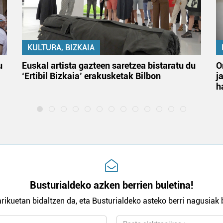
KULTURA, BIZKAIA
u
Euskal artista gazteen saretzea bistaratu du
O
‘Ertibil Bizkaia’ erakusketak Bilbon
j
h
Busturialdeko azken berrien buletina!
rikuetan bidaltzen da, eta Busturialdeko asteko berri nagusiak b