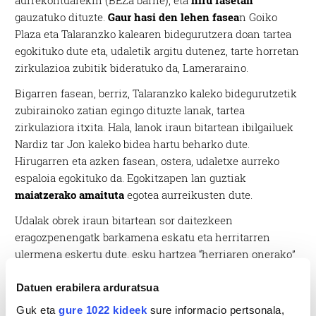
gauzatuko dituzte.
Gaur hasi den lehen fasea
n Goiko
Plaza eta Talaranzko kalearen bidegurutzera doan tartea
egokituko dute eta, udaletik argitu dutenez, tarte horretan
zirkulazioa zubitik bideratuko da, Lameraraino.
Bigarren fasean, berriz, Talaranzko kaleko bidegurutzetik
zubirainoko zatian egingo dituzte lanak, tartea
zirkulaziora itxita. Hala, lanok iraun bitartean ibilgailuek
Nardiz tar Jon kaleko bidea hartu beharko dute.
Hirugarren eta azken fasean, ostera, udaletxe aurreko
espaloia egokituko da. Egokitzapen lan guztiak
maiatzerako amaituta
egotea aurreikusten dute.
Udalak obrek iraun bitartean sor daitezkeen
eragozpenengatk barkamena eskatu eta herritarren
ulermena eskertu dute, esku hartzea “herriaren onerako”
egingo dela nabarmentzearekin batera,
Datuen erabilera arduratsua
Guk eta
gure 1022 kideek
sure informacio pertsonala,