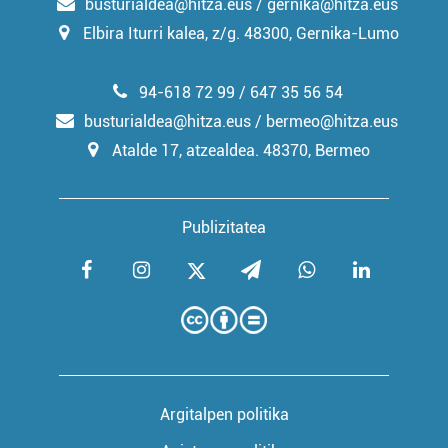
busturialdea@hitza.eus / gernika@hitza.eus
Elbira Iturri kalea, z/g. 48300, Gernika-Lumo
94-618 72 99 / 647 35 56 54
busturialdea@hitza.eus / bermeo@hitza.eus
Atalde 17, atzealdea. 48370, Bermeo
Publizitatea
Argitalpen politika