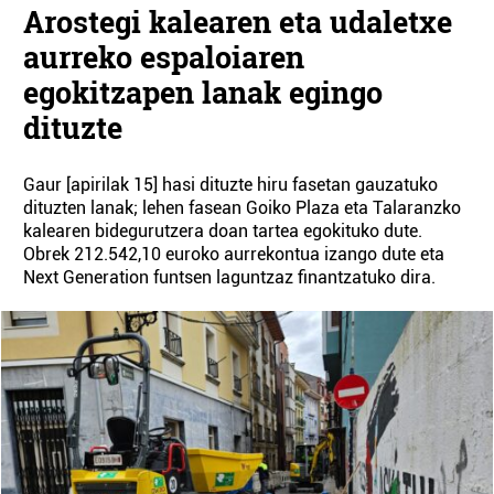
Arostegi kalearen eta udaletxe
aurreko espaloiaren
egokitzapen lanak egingo
dituzte
Gaur [apirilak 15] hasi dituzte hiru fasetan gauzatuko
dituzten lanak; lehen fasean Goiko Plaza eta Talaranzko
kalearen bidegurutzera doan tartea egokituko dute.
Obrek 212.542,10 euroko aurrekontua izango dute eta
Next Generation funtsen laguntzaz finantzatuko dira.