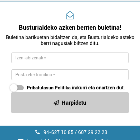
Busturialdeko azken berrien buletina!
Buletina barikuetan bidaltzen da, eta Busturialdeko asteko
berri nagusiak biltzen ditu.
Pribatutasun Politika
irakurri eta onartzen dut.
Harpidetu
94-627 10 85 / 607 29 22 23