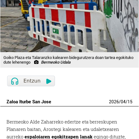
Goiko Plaza eta Talaranzko kalearen bidegurutzera doan tartea egokituko
dute lehenengo
Bermeoko Udala
Zaloa Iturbe San Jose
2026
/
04
/
15
Bermeoko Alde Zaharreko edertze eta berreskupen
Planaren baitan, Arostegi kalearen eta udaletxearen
aurreko
espaloiaren egokitzapen lanak
egingo dituzte,