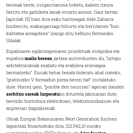
besteak beste, irisgarritasuna hobetu, kaleen itxura
berritu eta garbiketa lanak erraztu asmoz. Gaur bertan
[apirilak 15] hasi dira esku hartzeagaz Alde Zaharra
biziberritu, erakargarriago bihurtu eta herritarren “bizi-
kalitatea areagotzea” izango ditu helburu Bermeoko
Udalak.
Espaloiaren egokitzapenaren proiektuak errepidea eta
espaloia
maila berean
jartzea aurrreikusten du, “oztopo
arkitektonikoak ezabatu eta erabilera erosoagoa
bermatzeko”. Euriak behar bezala bideratu ahal izateko,
“gratinozko V formadun pieza berezi bat” instalatuko
dute. Horrez gain, “posible den neurrian” agerian dauden
zerbitzu sareak lurperatu
ko dituztela jakinarazi dute,
bereziki hornidura elektrikoari, telekomunikazioei eta
argiteriari dagozkienak.
Obrak Europar Batasunaren Next Generation funtsen
laguntzaz finantzatuko dira, 212.542,10 euroko
aurrekontuarekin (BEZa barne), eta
hiru fasetan