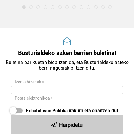
Busturialdeko azken berrien buletina!
Buletina barikuetan bidaltzen da, eta Busturialdeko asteko
berri nagusiak biltzen ditu.
Pribatutasun Politika
irakurri eta onartzen dut.
Harpidetu