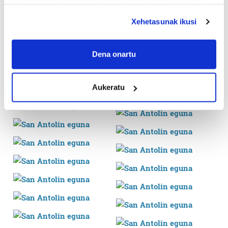
deuseztatzen ahal duzu edozein momentutan, Cookie
deklaraziotik edo Privacy triggerean klikatuz.
Xehetasunak ikusi
If you allow, we would also like to:
Collect information about your geographical
Dena onartu
location which can be accurate to within several
meters
Aukeratu
Identify your device by actively scanning it for
specific characteristics (fingerprinting)
Find out more about how your personal data is processed
and set your preferences in the
details section
.
Guk eta gure bazkideek zure datu pertsonalak
prozesatzen ditugu, zure IP zenbakia, besteak beste,
teknologia erabiliz, cookieak adibidez, iragarki eta eduki
pertsonalizatuak eskaintzeko, iragarkiak eta edukia
neurtzeko, jendeari buruzko informazioa biltzeko eta
produktuak garatzeko. Zure datuak nork eta zertarako
erabiltzen dituen hauta dezakezu.