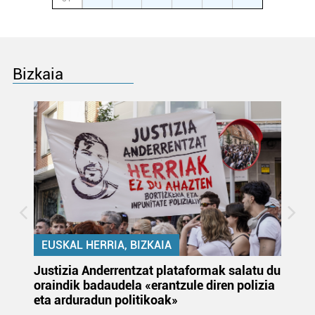
Bizkaia
EUSKAL HERRIA, BIZKAIA
Justizia Anderrentzat plataformak salatu du
Eu
oraindik badaudela «erantzule diren polizia
‘E
eta arduradun politikoak»