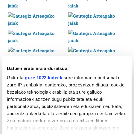
Datuen erabilera arduratsua
Guk eta
gure 1022 kideek
sure informacio pertsonala,
zure IP zenbakia, esaterako, prozesatzen ditugu, cookie
bezalako teknologiak erabiliz eta zure gailuko
informazioak azitzen dugu publizitate eta eduki
pertsonalizatua, publizitatearen eta edukiaren neurketa,
audientzia-ikerketa eta zerbitzuen garapena eskaintzeko.
Zure datuak nork eta zertarako erabiltzen dituen
hautatzeko aukera duzu. Zure onespena aldatzen edo