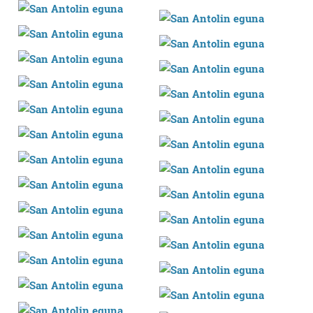
Bazkide batzuek ez dizute baimenik eskatzen, eta beren
interes komertzial legitimoetan babesten dira. Ikusi gure
bazkideen zerrenda, beren ustez zein helburutarako
duten interes legitimoa eta horren aurka nola egin
dezakezun ikusteko.
Lortu zure datu pertsonalak prozesatzeko moduari
buruzko informazio gehiago eta ezarri zure lehentasunak
datuen atalean. Edozein unetan alda edo ken dezakezu
zure baimena Cookieen adierazpenean.
Webgune honek cookie propioak eta hirugarrenen cookie-
fitxategiak erabiltzen ditu. Zure esperientzia eta
zerbitzuak hobetzeko asmoz, cookie teknologiaz
baliatzen gara. Ohar hau onartuz gero, teknologia hori
erabiltzeko baimen esplizitua ematen diguzu.
Gehiago
irakurri