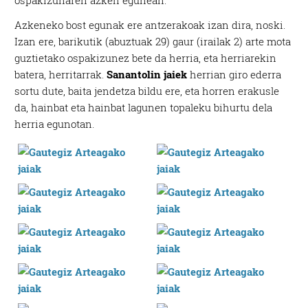
ospakizunaren azken egunean.
Azkeneko bost egunak ere antzerakoak izan dira, noski.
Izan ere, barikutik (abuztuak 29) gaur (irailak 2) arte mota
guztietako ospakizunez bete da herria, eta herriarekin
batera, herritarrak.
Sanantolin jaiek
herrian giro ederra
sortu dute, baita jendetza bildu ere, eta horren erakusle
da, hainbat eta hainbat lagunen topaleku bihurtu dela
herria egunotan.