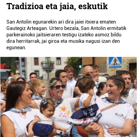
Tradizioa eta jaia, eskutik
San Antolin egunarekin ari dira jaiei itxiera ematen
Gautegiz Arteagan. Urtero bezala, San Antolin ermitatik
parkerainoko jaitsieraren testigu izateko asmoz bildu
dira herritarrak, jai giroa eta musika nagusi izan den
egunean.