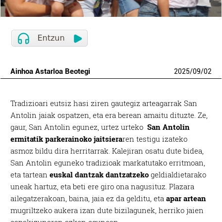
Ainhoa Astarloa Beotegi
2025
/
09
/
02
Tradizioari eutsiz hasi ziren gautegiz arteagarrak San
Antolin jaiak ospatzen, eta era berean amaitu dituzte. Ze,
gaur, San Antolin egunez, urtez urteko
San Antolin
ermitatik parkerainoko jaitsiera
ren testigu izateko
asmoz bildu dira herritarrak. Kalejiran osatu dute bidea,
San Antolin eguneko tradizioak markatutako erritmoan,
eta tartean
euskal dantzak dantzatzeko
geldialdietarako
uneak hartuz, eta beti ere giro ona nagusituz. Plazara
ailegatzerakoan, baina, jaia ez da gelditu, eta
apar artean
mugriltzeko aukera izan dute bizilagunek, herriko jaien