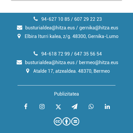
94-627 10 85 / 607 29 22 23
busturialdea@hitza.eus / gernika@hitza.eus
Elbira Iturri kalea, z/g. 48300, Gernika-Lumo
94-618 72 99 / 647 35 56 54
busturialdea@hitza.eus / bermeo@hitza.eus
Atalde 17, atzealdea. 48370, Bermeo
Publizitatea