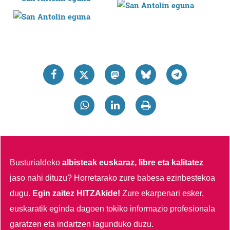
Busturialdeko
albisteak euskaraz, libre eta kalitatez
jaso nahi dituzu?
Horretarako zure babesa ezinbestekoa
dugu.
Egin zaitez HITZAkide!
Zure ekarpenari esker,
euskaratik eginda dagoen tokiko informazio profesionala
garatzen eta indartzen lagunduko duzu.