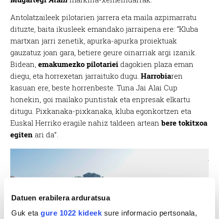
Antolatzaileek pilotarien jarrera eta maila azpimarratu
dituzte, baita ikusleek emandako jarraipena ere: “Kluba
martxan jarri zenetik, apurka-apurka proiektuak
gauzatuz joan gara, betiere geure oinarriak argi izanik.
Bidean,
emakumezko pilotariei
dagokien plaza eman
diegu, eta horrexetan jarraituko dugu.
Harrobia
ren
kasuan ere, beste horrenbeste. Tuna Jai Alai Cup
honekin, goi mailako puntistak eta enpresak elkartu
ditugu. Pixkanaka-pixkanaka, kluba egonkortzen eta
Euskal Herriko eragile nahiz taldeen artean
bere tokitxoa
egiten
ari da”.
Datuen erabilera arduratsua
Guk eta
gure 1022 kideek
sure informacio pertsonala,