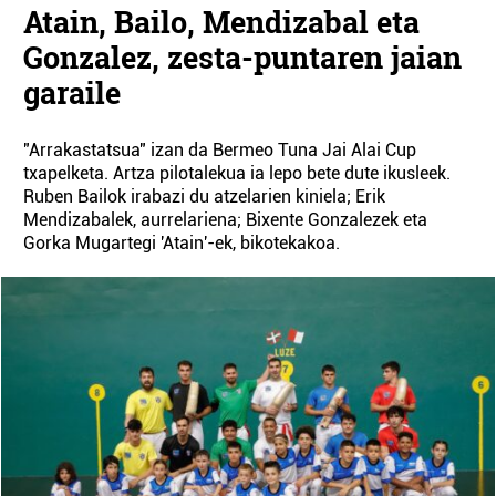
Atain, Bailo, Mendizabal eta
Gonzalez, zesta-puntaren jaian
garaile
"Arrakastatsua" izan da Bermeo Tuna Jai Alai Cup
txapelketa. Artza pilotalekua ia lepo bete dute ikusleek.
Ruben Bailok irabazi du atzelarien kiniela; Erik
Mendizabalek, aurrelariena; Bixente Gonzalezek eta
Gorka Mugartegi 'Atain'-ek, bikotekakoa.