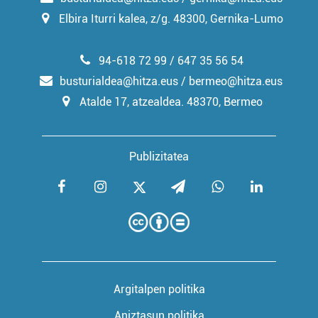
Elbira Iturri kalea, z/g. 48300, Gernika-Lumo
94-618 72 99 / 647 35 56 54
busturialdea@hitza.eus / bermeo@hitza.eus
Atalde 17, atzealdea. 48370, Bermeo
Publizitatea
Argitalpen politika
Aniztasun politika