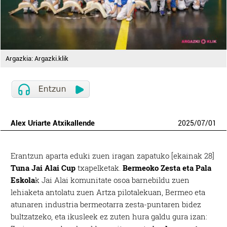
Argazkia: Argazki.klik
Alex Uriarte Atxikallende
2025
/
07
/
01
Erantzun aparta eduki zuen iragan zapatuko [ekainak 28]
Tuna Jai Alai Cup
txapelketak.
Bermeoko Zesta eta Pala
Eskola
k Jai Alai komunitate osoa barnebildu zuen
lehiaketa antolatu zuen Artza pilotalekuan, Bermeo eta
atunaren industria bermeotarra zesta-puntaren bidez
bultzatzeko, eta ikusleek ez zuten hura galdu gura izan: