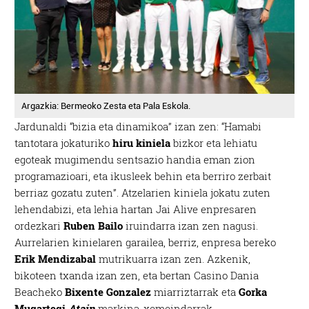
Argazkia: Bermeoko Zesta eta Pala Eskola.
Jardunaldi “bizia eta dinamikoa” izan zen: “Hamabi
tantotara jokaturiko
hiru kiniela
bizkor eta lehiatu
egoteak mugimendu sentsazio handia eman zion
programazioari, eta ikusleek behin eta berriro zerbait
berriaz gozatu zuten”. Atzelarien kiniela jokatu zuten
lehendabizi, eta lehia hartan Jai Alive enpresaren
ordezkari
Ruben Bailo
iruindarra izan zen nagusi.
Aurrelarien kinielaren garailea, berriz, enpresa bereko
Erik Mendizabal
mutrikuarra izan zen. Azkenik,
bikoteen txanda izan zen, eta bertan Casino Dania
Beacheko
Bixente Gonzalez
miarriztarrak eta
Gorka
Mugartegi
Atain
markina-xemeindarrak.