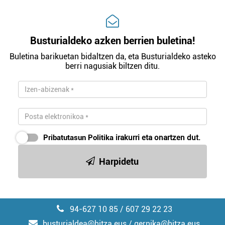
Busturialdeko azken berrien buletina!
Buletina barikuetan bidaltzen da, eta Busturialdeko asteko
berri nagusiak biltzen ditu.
Pribatutasun Politika
irakurri eta onartzen dut.
Harpidetu
94-627 10 85 / 607 29 22 23
busturialdea@hitza.eus / gernika@hitza.eus