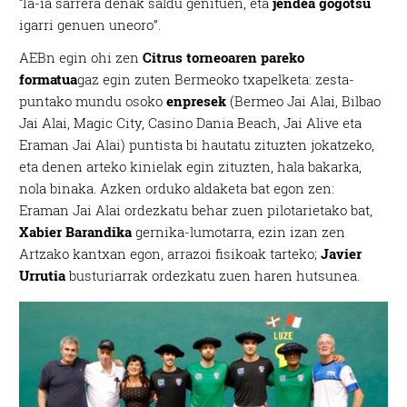
“Ia-ia sarrera denak saldu genituen, eta
jendea gogotsu
igarri genuen uneoro”.
AEBn egin ohi zen
Citrus torneoaren pareko
formatua
gaz egin zuten Bermeoko txapelketa: zesta-
puntako mundu osoko
enpresek
(Bermeo Jai Alai, Bilbao
Jai Alai, Magic City, Casino Dania Beach, Jai Alive eta
Eraman Jai Alai) puntista bi hautatu zituzten jokatzeko,
eta denen arteko kinielak egin zituzten, hala bakarka,
nola binaka. Azken orduko aldaketa bat egon zen:
Eraman Jai Alai ordezkatu behar zuen pilotarietako bat,
Xabier Barandika
gernika-lumotarra, ezin izan zen
Artzako kantxan egon, arrazoi fisikoak tarteko;
Javier
Urrutia
busturiarrak ordezkatu zuen haren hutsunea.