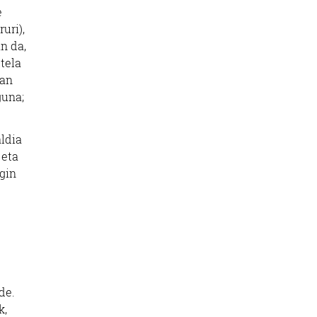
e
uri),
an da,
tela
zan
guna;
aldia
 eta
egin
de.
k,