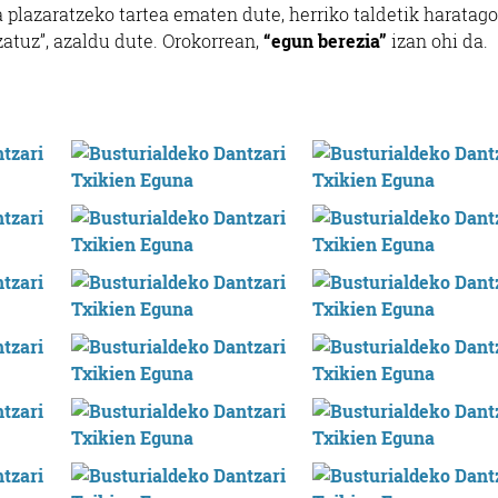
 plazaratzeko tartea ematen dute, herriko taldetik haratago
atuz”, azaldu dute. Orokorrean,
“egun berezia”
izan ohi da.