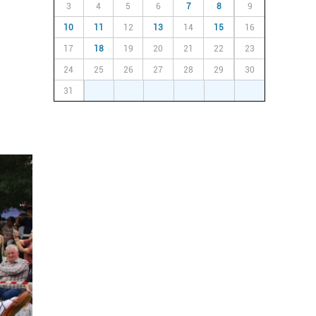
3
4
5
6
7
8
9
10
11
12
13
14
15
16
17
18
19
20
21
22
23
24
25
26
27
28
29
30
31
1
2
3
4
5
6