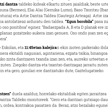
tzi dantza
taldeko kideak elkartu zituen jaialdiak, beste urt
asuna (Bermeo), Elai Alai (Gernika-Lumo), Baso Txoritxu (Ibarr
usturia) eta Artie Dantza Taldea (Gautegiz Arteaga). Artie iz
dia antolatzeaz arduratu den taldea.
“Egun borobila”
pasa zu
 oso positiboa” eginez: “Badaezpada A, B eta D planak ere i
A planaz gozatzeko aukera izan genuen. Oso ondo joan zen e
era”.
e Eskolan, eta
11:45etan kalejira
ri ekin zioten parkerako ibil
ra ekitaldi nagusiari, agintariena, ezpata txikia, binangoa
iko zinta dantzaren txanda izan zen, eta, aurreko urteetan 
 zuten. Ziegoko dantza eta txantxo dantzagaz jarraitu zuten
in eta gero, gorulari ere dantzatuko dute, Gaztelugatxeko
ntzen”
duela azalduz, horrelako ekitaldiak egiten jarraitzea
 Dantza Taldeko monitoreek. “Gero eta dantzari gutxiago dau
n, ordea, kontrakoa pasatzen da. Beraz, atzo bezalako egune