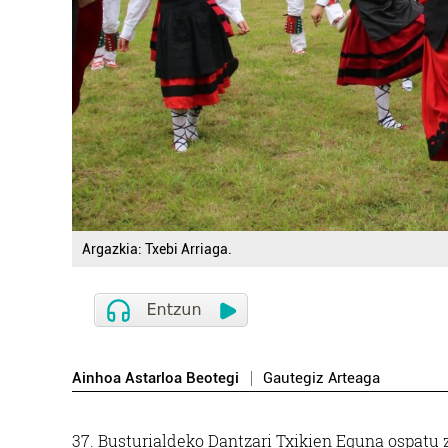
Argazkia: Txebi Arriaga.
Ainhoa Astarloa Beotegi
Gautegiz Arteaga
37. Busturialdeko Dantzari Txikien Eguna ospatu z