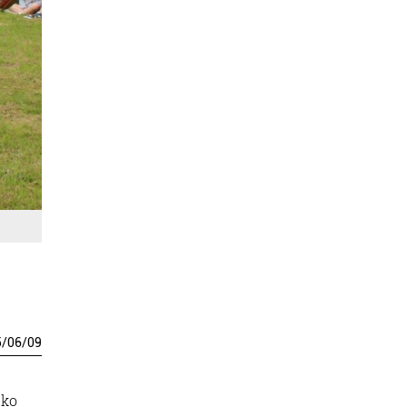
5
/
06
/
09
eko