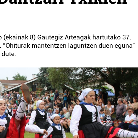
o (ekainak 8) Gautegiz Arteagak hartutako 37.
n. "Ohiturak mantentzen laguntzen duen eguna"
 dute.