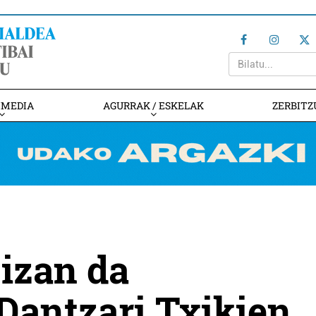
IMEDIA
AGURRAK / ESKELAK
ZERBITZ
 izan da
Dantzari Txikien