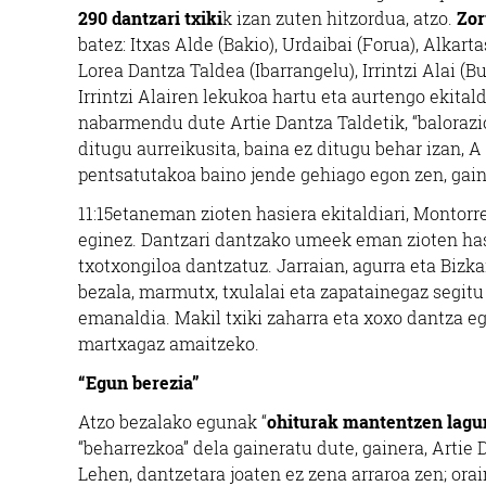
290 dantzari txiki
k izan zuten hitzordua, atzo.
Zor
batez: Itxas Alde (Bakio), Urdaibai (Forua), Alkart
Lorea Dantza Taldea (Ibarrangelu), Irrintzi Alai (B
Irrintzi Alairen lekukoa hartu eta aurtengo ekital
nabarmendu dute Artie Dantza Taldetik, “balorazio
ditugu aurreikusita, baina ez ditugu behar izan, 
pentsatutakoa baino jende gehiago egon zen, gain
11:15etaneman zioten hasiera ekitaldiari, Montorr
eginez. Dantzari dantzako umeek eman zioten hasie
txotxongiloa dantzatuz. Jarraian, agurra eta Bizka
bezala, marmutx, txulalai eta zapatainegaz segitu
emanaldia. Makil txiki zaharra eta xoxo dantza eg
martxagaz amaitzeko.
“Egun berezia”
Atzo bezalako egunak “
ohiturak mantentzen lagu
“beharrezkoa” dela gaineratu dute, gainera, Artie
Lehen, dantzetara joaten ez zena arraroa zen; orai