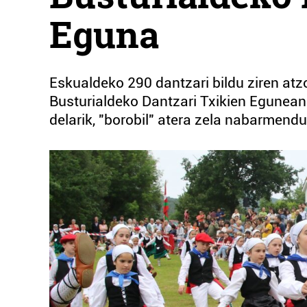
Eguna
Eskualdeko 290 dantzari bildu ziren atz
Busturialdeko Dantzari Txikien Egunea
delarik, "borobil" atera zela nabarmendu