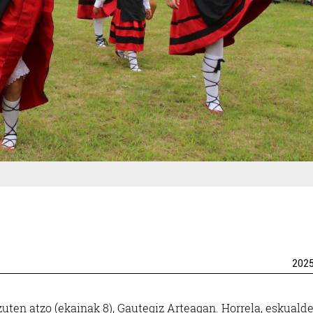
202
uten atzo (ekainak 8), Gautegiz Arteagan. Horrela, e
skuald