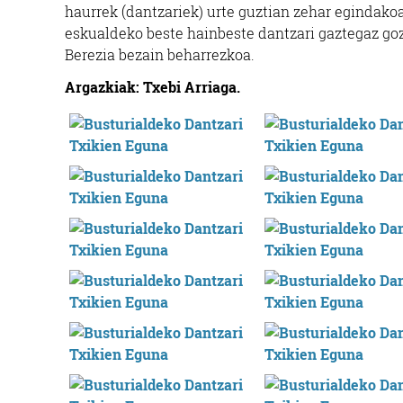
haurrek (dantzariek) urte guztian zehar egindakoa
eskualdeko beste hainbeste dantzari gaztegaz goz
Berezia bezain beharrezkoa.
Argazkiak: Txebi Arriaga.