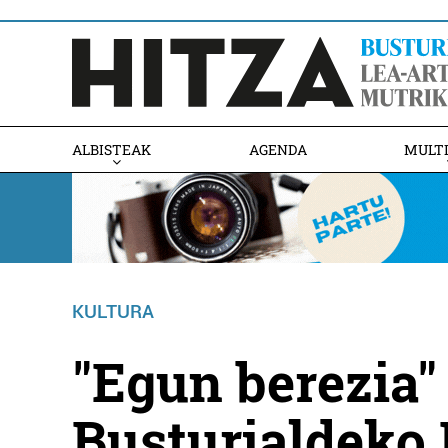
ALBISTEAK
AGENDA
MULT
KULTURA
"Egun berezia"
Busturialdeko 