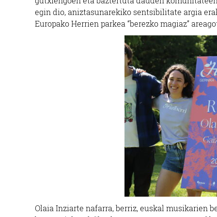
gutxiengoen eta baztertuta dauden komunitateen
egin dio, aniztasunarekiko sentsibilitate argia er
Europako Herrien parkea “berezko magiaz” areago
Olaia Inziarte nafarra, berriz, euskal musikarien b