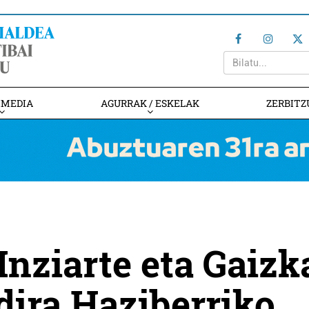
IMEDIA
AGURRAK / ESKELAK
ZERBITZ
Inziarte eta Gaizk
dira Haziberriko