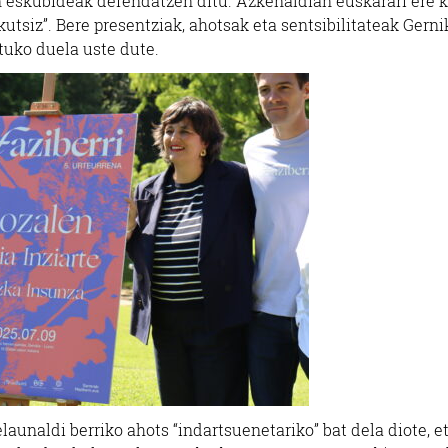
 eskubideak defendatzen ditu. Azkenaldian euskarari ere 
akutsiz”. Bere presentziak, ahotsak eta sentsibilitateak Gern
tuko duela uste dute.
elaunaldi berriko ahots “indartsuenetariko” bat dela diote, e