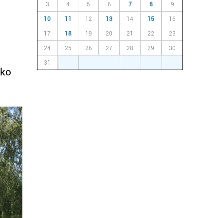
3
4
5
6
7
8
9
10
11
12
13
14
15
16
17
18
19
20
21
22
23
24
25
26
27
28
29
30
31
1
2
3
4
5
6
oko