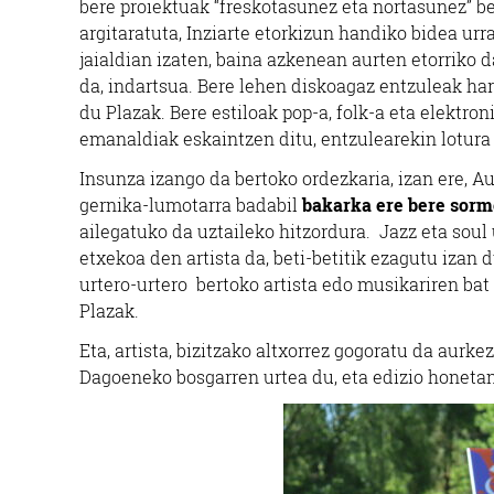
bere proiektuak “freskotasunez eta nortasunez” be
argitaratuta, Inziarte etorkizun handiko bidea urr
jaialdian izaten, baina azkenean aurten etorriko 
da, indartsua. Bere lehen diskoagaz entzuleak harr
du Plazak. Bere estiloak pop-a, folk-a eta elektro
emanaldiak eskaintzen ditu, entzulearekin lotura 
Insunza izango da bertoko ordezkaria, izan ere, A
gernika-lumotarra badabil
bakarka ere bere sorm
ailegatuko da uztaileko hitzordura. Jazz eta soul 
etxekoa den artista da, beti-betitik ezagutu izan 
urtero-urtero bertoko artista edo musikariren bat 
Plazak.
Eta, artista, bizitzako altxorrez gogoratu da aurk
Dagoeneko bosgarren urtea du, eta edizio honetan