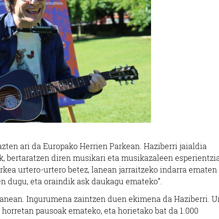
zten ari da Europako Herrien Parkean. Haziberri jaialdia
k, bertaratzen diren musikari eta musikazaleen esperientzi
rkea urtero-urtero betez, lanean jarraitzeko indarra ematen
tzen dugu, eta oraindik ask daukagu emateko”.
e lanean. Ingurumena zaintzen duen ekimena da Haziberri. U
e horretan pausoak emateko, eta horietako bat da 1.000