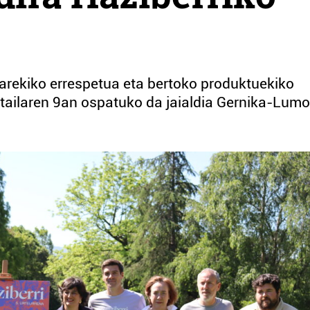
arekiko errespetua eta bertoko produktuekiko
tailaren 9an ospatuko da jaialdia Gernika-Lum