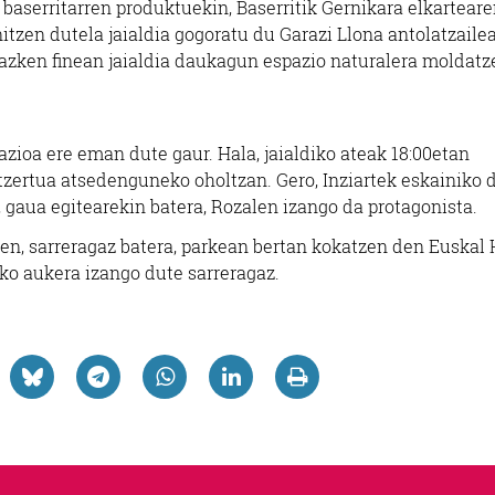
 baserritarren produktuekin, Baserritik Gernikara elkartear
itzen dutela jaialdia gogoratu du Garazi Llona antolatzailea
, azken finean jaialdia daukagun espazio naturalera moldatz
zioa ere eman dute gaur. Hala, jaialdiko ateak 18:00etan
tzertua atsedenguneko oholtzan. Gero, Inziartek eskainiko 
 gaua egitearekin batera, Rozalen izango da protagonista.
ten, sarreragaz batera, parkean bertan kokatzen den Euskal 
ko aukera izango dute sarreragaz.