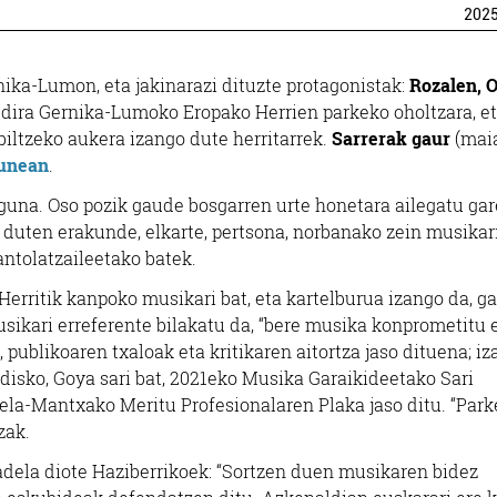
202
nika-Lumon, eta jakinarazi dituzte protagonistak:
Rozalen, O
o dira Gernika-Lumoko Eropako Herrien parkeko oholtzara, et
biltzeko aukera izango dute herritarrek.
Sarrerak gaur
(mai
gunean
.
guna. Oso pozik gaude bosgarren urte honetara ailegatu gar
duten erakunde, elkarte, pertsona, norbanako zein musikari
antolatzaileetako batek.
Herritik kanpoko musikari bat, eta kartelburua izango da, ga
sikari erreferente bilakatu da, “bere musika konprometitu 
 publikoaren txaloak eta kritikaren aitortza jaso dituena; iz
 disko, Goya sari bat, 2021eko Musika Garaikideetako Sari
ela-Mantxako Meritu Profesionalaren Plaka jaso ditu. “Par
zak.
adela diote Haziberrikoek: “Sortzen duen musikaren bidez