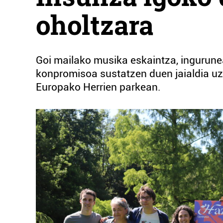
oholtzara
Goi mailako musika eskaintza, ingurune
konpromisoa sustatzen duen jaialdia uz
Europako Herrien parkean.