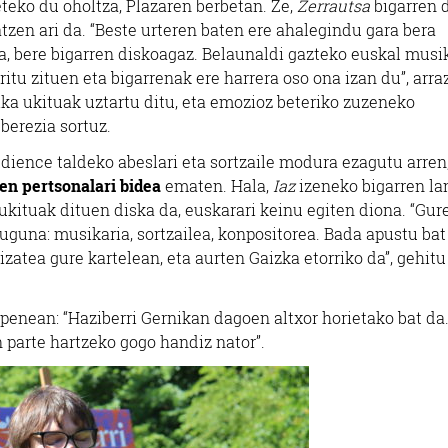
teko du oholtza, Plazaren berbetan. Ze,
Zerrautsa
bigarren 
atzen ari da. “Beste urteren baten ere ahalegindu gara bera
da, bere bigarren diskoagaz. Belaunaldi gazteko euskal musi
itu zituen eta bigarrenak ere harrera oso ona izan du”, arra
nika ukituak uztartu ditu, eta emozioz beteriko zuzeneko
berezia sortuz.
udience taldeko abeslari eta sortzaile modura ezagutu arren
en pertsonalari bidea
ematen. Hala,
Iaz
izeneko bigarren la
ukituak dituen diska da, euskarari keinu egiten diona. “Gur
duguna: musikaria, sortzailea, konpositorea. Bada apustu bat
izatea gure kartelean, eta aurten Gaizka etorriko da”, gehitu
ezpenean: “Haziberri Gernikan dagoen altxor horietako bat da
 parte hartzeko gogo handiz nator”.