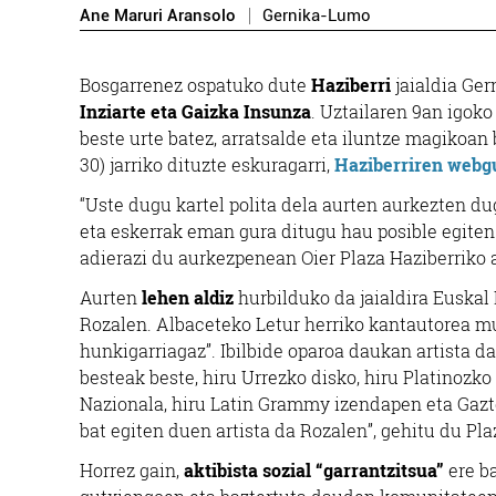
Ane Maruri Aransolo
Gernika-Lumo
Bosgarrenez ospatuko dute
Haziberri
jaialdia Ger
Inziarte eta Gaizka Insunza
. Uztailaren 9an igok
beste urte batez, arratsalde eta iluntze magikoan 
30) jarriko dituzte eskuragarri,
Haziberriren web
“Uste dugu kartel polita dela aurten aurkezten du
eta eskerrak eman gura ditugu hau posible egiten 
adierazi du aurkezpenean Oier Plaza Haziberriko 
Aurten
lehen aldiz
hurbilduko da jaialdira Euskal 
Rozalen. Albaceteko Letur herriko kantautorea mu
hunkigarriagaz”. Ibilbide oparoa daukan artista da,
besteak beste, hiru Urrezko disko, hiru Platinozko
Nazionala, hiru Latin Grammy izendapen eta Gazt
bat egiten duen artista da Rozalen”, gehitu du Pla
Horrez gain,
aktibista sozial “garrantzitsua”
ere b