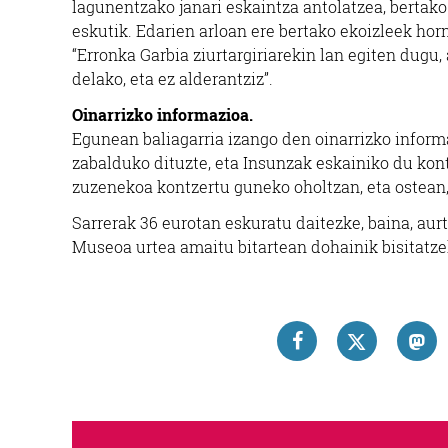
lagunentzako janari eskaintza antolatzea, bertako
eskutik. Edarien arloan ere bertako ekoizleek horn
“Erronka Garbia ziurtargiriarekin lan egiten dugu
delako, eta ez alderantziz”.
Oinarrizko informazioa.
Egunean baliagarria izango den oinarrizko informa
zabalduko dituzte, eta Insunzak eskainiko du kon
zuzenekoa kontzertu guneko oholtzan, eta ostean,
Sarrerak 36 eurotan eskuratu daitezke, baina, aur
Museoa urtea amaitu bitartean dohainik bisitatze