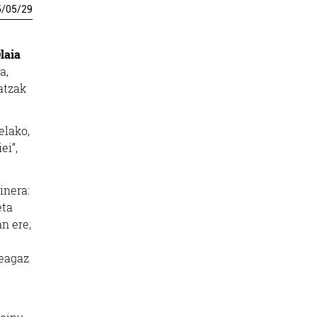
5
/
05
/
29
laia
a,
atzak
elako,
ei”,
inera:
eta
an ere,
keagaz