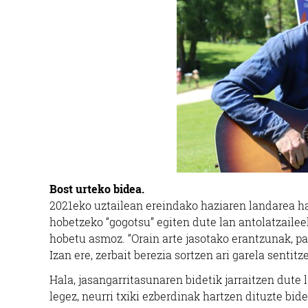
Bost urteko bidea.
2021eko uztailean ereindako haziaren landarea ha
hobetzeko “gogotsu” egiten dute lan antolatzailee
hobetu asmoz. “Orain arte jasotako erantzunak, pa
Izan ere, zerbait berezia sortzen ari garela senti
Hala, jasangarritasunaren bidetik jarraitzen dut
legez, neurri txiki ezberdinak hartzen dituzte bid