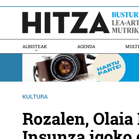
ALBISTEAK
AGENDA
MULT
KULTURA
Rozalen, Olaia 
Insunza igoko 