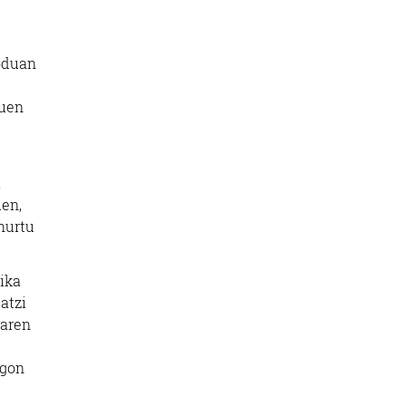
oduan
zuen
.
uen,
hurtu
ika
atzi
earen
egon