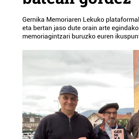
Gernika Memoriaren Lekuko plataformak 
eta bertan jaso dute orain arte egindako 
memoriagintzari buruzko euren ikuspunt