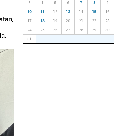
3
4
5
6
7
8
9
10
11
12
13
14
15
16
atan,
17
18
19
20
21
22
23
24
25
26
27
28
29
30
da.
31
1
2
3
4
5
6