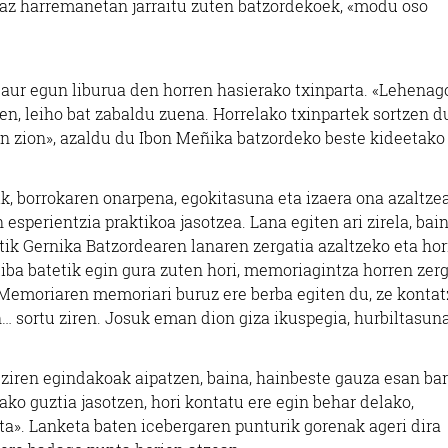
agaz harremanetan jarraitu zuten batzordekoek, «modu oso
aur egun liburua den horren hasierako txinparta. «Lehenag
n, leiho bat zabaldu zuena. Horrelako txinpartek sortzen d
n zion», azaldu du Ibon Meñika batzordeko beste kideetako
ik, borrokaren onarpena, egokitasuna eta izaera ona azaltzea
esperientzia praktikoa jasotzea. Lana egiten ari zirela, bain
tik Gernika Batzordearen lanaren zergatia azaltzeko eta hor
tiba batetik egin gura zuten hori, memoriagintza horren zer
Memoriaren memoriari buruz ere berba egiten du, ze konta
n… sortu ziren. Josuk eman dion giza ikuspegia, hurbiltasuna
 ziren egindakoak aipatzen, baina, hainbeste gauza esan bar
ako guztia jasotzen, hori kontatu ere egin behar delako,
ita». Lanketa baten icebergaren punturik gorenak ageri dira