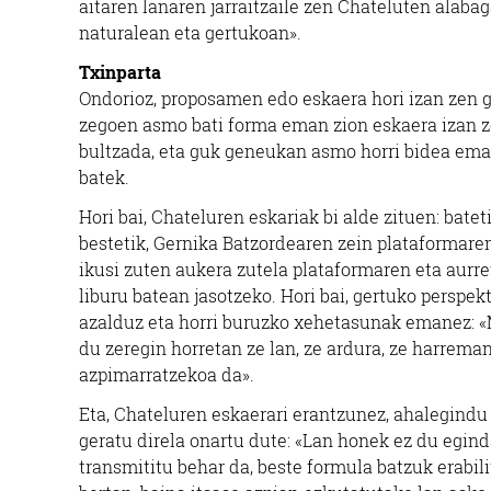
aitaren lanaren jarraitzaile zen Chateluten alab
naturalean eta gertukoan».
Txinparta
Ondorioz, proposamen edo eskaera hori izan zen g
zegoen asmo bati forma eman zion eskaera izan ze
bultzada, eta guk geneukan asmo horri bidea ema
batek.
Hori bai, Chateluren eskariak bi alde zituen: batet
bestetik, Gernika Batzordearen zein plataformaren 
ikusi zuten aukera zutela plataformaren eta aurre
liburu batean jasotzeko. Hori bai, gertuko perspek
azalduz eta horri buruzko xehetasunak emanez: «
du zeregin horretan ze lan, ze ardura, ze harrema
azpimarratzekoa da».
Eta, Chateluren eskaerari erantzunez, ahalegindu
geratu direla onartu dute: «Lan honek ez du egind
transmititu behar da, beste formula batzuk erabil