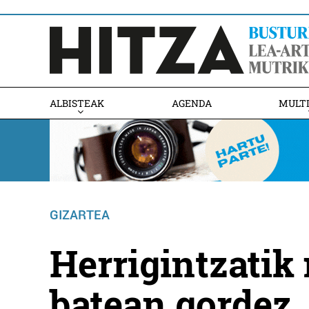
ALBISTEAK
AGENDA
MULT
GIZARTEA
Herrigintzatik
batean gordez