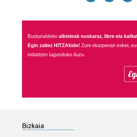
Busturialdeko
albisteak euskaraz, libre eta kalita
Egin zaitez HITZAkide!
Zure ekarpenari esker, eu
indartzen lagunduko duzu.
Eg
Bizkaia