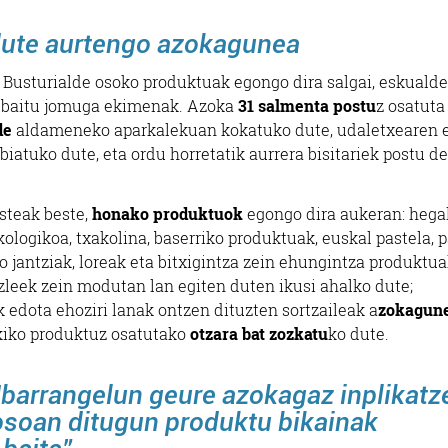
dute aurtengo azokagunea
 Busturialde osoko produktuak egongo dira salgai, eskuald
a baitu jomuga ekimenak. Azoka
31 salmenta postu
z osatuta
de
aldameneko aparkalekuan kokatuko dute, udaletxearen 
biatuko dute, eta ordu horretatik aurrera bisitariek postu d
steak beste,
honako produktuok
egongo dira aukeran: hega
kologikoa, txakolina, baserriko produktuak, euskal pastela, p
o jantziak, loreak eta bitxigintza zein ehungintza produktua
izleek zein modutan lan egiten duten ikusi ahalko dute;
ak edota ehoziri lanak ontzen dituzten sortzaileak a
zokagun
tokiko produktuz osatutako
otzara bat zozkatu
ko dute.
Ibarrangelun geure azokagaz inplikatz
 osoan ditugun produktu bikainak