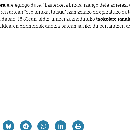
era
ere egingo dute. “Lasterketa bitxia” izango dela adierazi 
rren artean “oso arrakastatsua” izan zelako errepikatuko dut
 aldapan. 18:30ean, aldiz, umeei zuznedutako
txokolate janal
aldearen erromeriak dantza batean jarriko du bertaratzen d