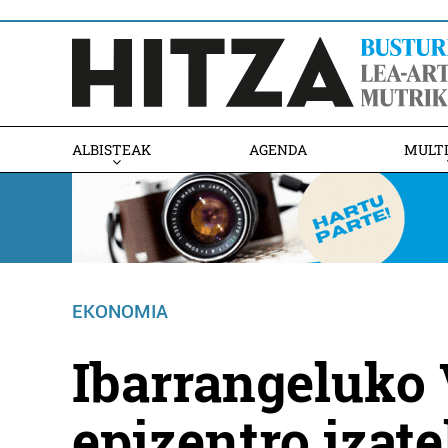
ALBISTEAK
AGENDA
MULT
EKONOMIA
Ibarrangeluko V
epizentro izate