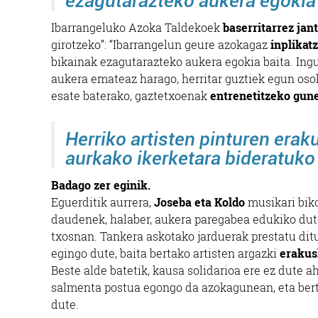
ezagutarazteko aukera egokia 
Ibarrangeluko Azoka Taldekoek
baserritarrez jant
girotzeko”: “Ibarrangelun geure azokagaz
inplikat
bikainak ezagutarazteko aukera egokia baita. Ing
aukera emateaz harago, herritar guztiek egun osok
esate baterako, gaztetxoenak
entrenetitzeko gun
Herriko artisten pinturen erak
aurkako ikerketara bideratuko
Badago zer eginik.
Eguerditik aurrera,
Joseba eta Koldo
musikari biko
daudenek, halaber, aukera paregabea edukiko du
txosnan. Tankera askotako jarduerak prestatu dit
egingo dute, baita bertako artisten argazki
erakus
Beste alde batetik, kausa solidarioa ere ez dute 
salmenta postua egongo da azokagunean, eta bert
dute.