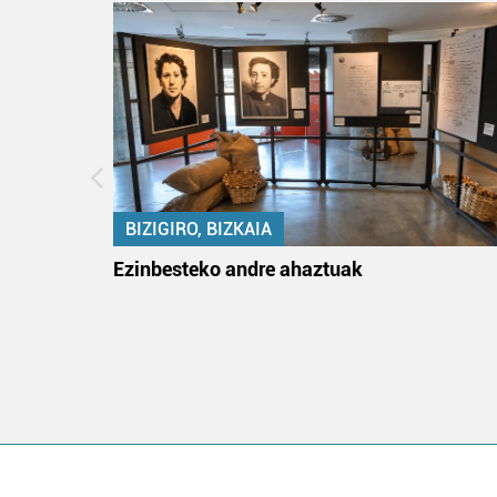
BIZIGIRO, BIZKAIA
ko itun
Ezinbesteko andre ahaztuak