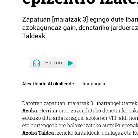
Zapatuan [maiatzak 3] egingo dute Ibar
azokaguneaz gain, denetariko jardueraz
Taldeak.
Alex Uriarte Atxikallende
Ibarrangelu
Datorren zapatuan [maiatzak 3], ibarrangelutarrek
Azoka
. Herritar orori zuzendutako denetariko esk
edukiko ditu ardatz nagusi azokaren VIII. aldi hor
eta aurtengoak ere halaxe izateko aurreikuspenak 
Azoka Taldea
izeneko lantaldeak, udalagaz eta 