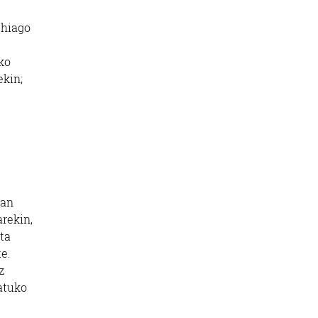
ehiago
ko
ekin;
uan
arekin,
ta
e.
z
atuko