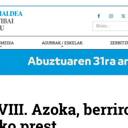
IMEDIA
AGURRAK / ESKELAK
ZERBITZ
III. Azoka, berrir
ko prest