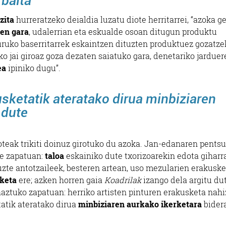
baita”
zita
hurreratzeko deialdia luzatu diote herritarrei, “azoka g
zen gara
, udalerrian eta eskualde osoan ditugun produktu
uruko baserritarrek eskaintzen dituzten produktuez gozatze
o jai giroaz goza dezaten saiatuko gara, denetariko jarduer
ea
ipiniko dugu”.
usketatik ateratako dirua minbiziaren
 dute
teak trikiti doinuz girotuko du azoka. Jan-edanaren pents
te zapatuan:
taloa
eskainiko dute txorizoarekin edota giharr
uzte antotzaileek, besteren artean, uso mezularien erakuske
keta
ere; azken horren gaia
Koadrilak
izango dela argitu dut
ahaztuko zapatuan: herriko artisten pinturen erakusketa nahi
atik ateratako dirua
minbiziaren aurkako ikerketara
bider