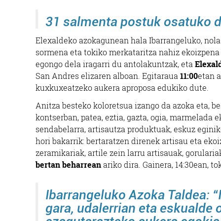
31 salmenta postuk osatuko 
Elexaldeko azokagunean hala Ibarrangeluko, nola
sormena eta tokiko merkataritza nahiz ekoizpen
egongo dela iragarri du antolakuntzak, eta
Elexal
San Andres elizaren alboan. Egitaraua
11:00
etan a
kuxkuxeatzeko aukera aproposa edukiko dute.
Anitza besteko koloretsua izango da azoka eta, be
kontserban, patea, eztia, gazta, ogia, marmelada e
sendabelarra, artisautza produktuak, eskuz eginik
hori bakarrik: bertaratzen direnek artisau eta eko
zeramikariak, artile zein larru artisauak, gorulari
bertan beharrean
ariko dira. Gainera, 14:30ean, 
Ibarrangeluko Azoka Taldea: “
gara, udalerrian eta eskualde