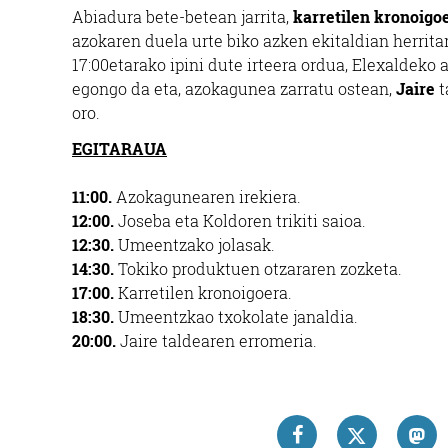
Abiadura bete-betean jarrita,
karretilen kronoigo
azokaren duela urte biko azken ekitaldian herrita
17:00etarako ipini dute irteera ordua, Elexaldeko
egongo da eta, azokagunea zarratu ostean,
Jaire
t
oro.
EGITARAUA
11:00.
Azokagunearen irekiera.
12:00.
Joseba eta Koldoren trikiti saioa.
12:30.
Umeentzako jolasak.
14:30.
Tokiko produktuen otzararen zozketa.
17:00.
Karretilen kronoigoera.
18:30.
Umeentzkao txokolate janaldia.
20:00.
Jaire taldearen erromeria.