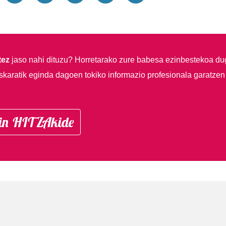
tez
jaso nahi dituzu?
Horretarako zure babesa ezinbestekoa du
skaratik eginda dagoen tokiko informazio profesionala garatzen
in HITZAkide