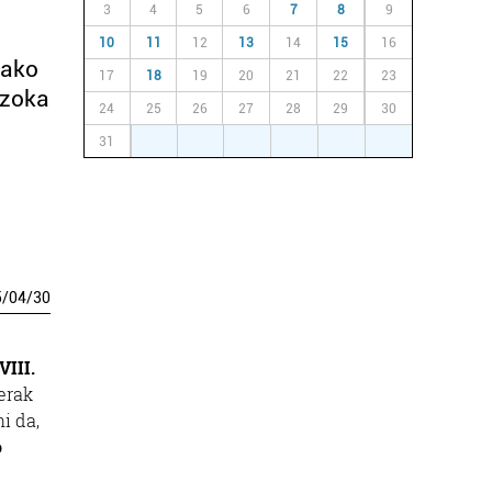
3
4
5
6
7
8
9
10
11
12
13
14
15
16
tako
17
18
19
20
21
22
23
Azoka
24
25
26
27
28
29
30
31
1
2
3
4
5
6
5
/
04
/
30
VIII.
erak
i da,
o