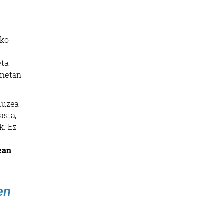
eko
eta
enetan
luzea
asta,
k. Ez
ean
en