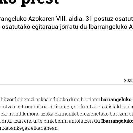
rangeluko Azokaren VIII. aldia. 31 postuz osatu
 osatutako egitaraua jorratu du Ibarrangeluko 
202
 hitzordu berezi askoa edukiko dute herrian:
Ibarrangeluko 
aintza gastronomikoa, artisautza, sorkuntza eta aisialdi auk
rek. Inondik inora, azoka ekimenik berezienetako bat izan oh
ditu. Izan ere, urte birik behin antolatzen du
Ibarrangeluk
Kutxabankegaz elkarlanean.