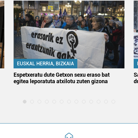
EUSKAL HERRIA, BIZKAIA
Espetxeratu dute Getxon sexu eraso bat
S
egitea leporatuta atxilotu zuten gizona
d