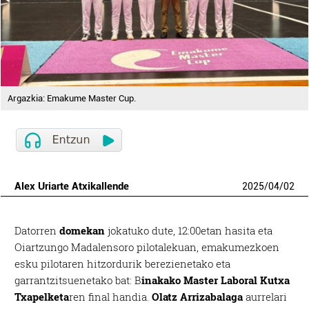
Argazkia: Emakume Master Cup.
Alex Uriarte Atxikallende
2025
/
04
/
02
Datorren
domekan
jokatuko dute, 12:00etan hasita eta
Oiartzungo Madalensoro pilotalekuan, emakumezkoen
esku pilotaren hitzordurik berezienetako eta
garrantzitsuenetako bat: B
inakako Master Laboral Kutxa
Txapelketa
ren final handia.
Olatz Arrizabalaga
aurrelari