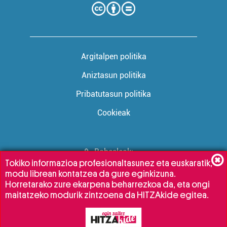
Argitalpen politika
Aniztasun politika
Pribatutasun politika
Cookieak
Babesleak:
Tokiko informazioa profesionaltasunez eta euskaratik,
modu librean kontatzea da gure eginkizuna.
Horretarako zure ekarpena beharrezkoa da, eta ongi
maitatzeko modurik zintzoena da HITZAkide egitea.