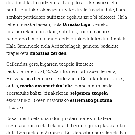
dira finalik eta gaitzenera. Lau pilotariek sasoiko eta
punta-puntako jokoagaz iritsiko direla frogatu dute, baina
zenbait partidutan sufritzea egokitu zaie bi bikoteei. Hala
lehen ligaxka fasean, nola
Urrezko Liga
izeneko
finalaurrekoen ligaxkan, sufrituta, baina mailarik
handiena bistaratu duten pilotariak edukiko ditu finalak.
Hala Gamindek, nola Arrizabalagak, gainera, badakite
txapelketa
irabaztea zer den
.
Gailenduz gero, bigarren txapela litzateke
laukiztarrarentzat; 2022an Irunen lortu zuen lehena,
Arrizabalaga bera bikotekide zuela. Gernika-lumotarrak,
ordea,
marka oro apurtuko luke
, domekan irabazle
suertatuko balitz: binakakoan
seigarren txapela
eskuratuko lukeen historiako
estreinako pilotaria
litzateke.
Eskarmentu eta ofiziodun pilotari horiekin batera,
gaztetasunaren eta belaunaldi berrien grina plazaratuko
dute Bergarak eta Arraizak. Bai donostiar aurrelariak, bai