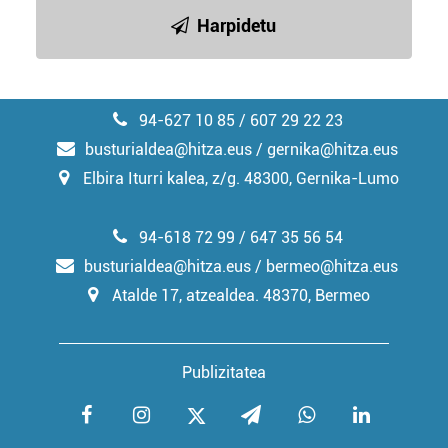
Harpidetu
94-627 10 85 / 607 29 22 23
busturialdea@hitza.eus / gernika@hitza.eus
Elbira Iturri kalea, z/g. 48300, Gernika-Lumo
94-618 72 99 / 647 35 56 54
busturialdea@hitza.eus / bermeo@hitza.eus
Atalde 17, atzealdea. 48370, Bermeo
Publizitatea