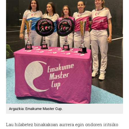
Argazkia: Emakume Master Cup.
Lau hilabetez binakakoan aurrera egin ondoren iritsiko