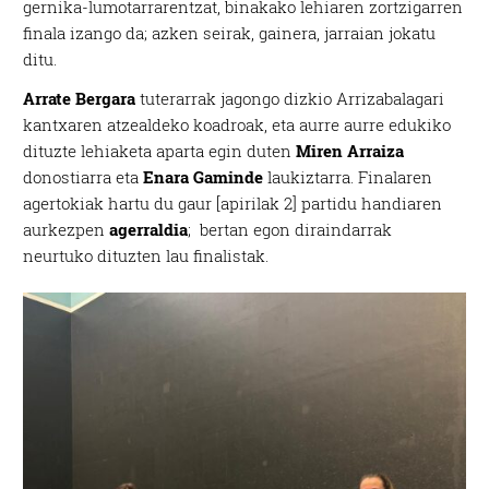
gernika-lumotarrarentzat, binakako lehiaren zortzigarren
finala izango da; azken seirak, gainera, jarraian jokatu
ditu.
Arrate Bergara
tuterarrak jagongo dizkio Arrizabalagari
kantxaren atzealdeko koadroak, eta aurre aurre edukiko
dituzte lehiaketa aparta egin duten
Miren Arraiza
donostiarra eta
Enara Gaminde
laukiztarra. Finalaren
agertokiak hartu du gaur [apirilak 2] partidu handiaren
aurkezpen
agerraldia
; bertan egon diraindarrak
neurtuko dituzten lau finalistak.