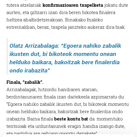
tutera atzelariak
konfirmazioaren txapelketa
jokatu dute
aurten, eta giltzarri izan dira beren bikotea finalera
heltzea ahalbidetzerakoan. Binakako fnaleko
estreinaldian, beraz, txapela janzteko aukeraz dira biak.
Olatz Arrizabalaga: “
Egoera nahiko zabalik
ikusten dut, bi bikoteok momentu onean
helduko baikara, bakoitzak bere finalerdia
ondo irabazita”
Finala, “zabalik”.
Arrizabalagak, hitzordu handiaren atarian,
berdintasunaren finala izan daitekeela azpimarratu du:
“Egoera nahiko zabalik ikusten dut, bi bikoteok momentu
onean helduko baikara, bakoitzak bere finalerdia ondo
irabazita. Baina finala
beste kontu bat
da: momentuko
tentsioak eta urduritasunek eragin handia izango dute,
eta partidua are gehiago gogortu dezakete”.