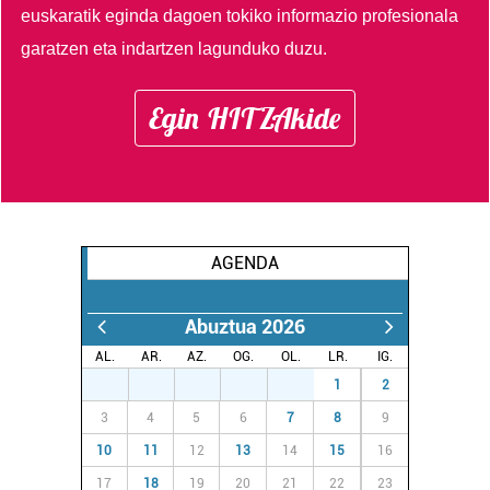
euskaratik eginda dagoen tokiko informazio profesionala
garatzen eta indartzen lagunduko duzu.
Egin HITZAkide
AGENDA
Abuztua 2026
AL.
AR.
AZ.
OG.
OL.
LR.
IG.
27
28
29
30
31
1
2
3
4
5
6
7
8
9
10
11
12
13
14
15
16
17
18
19
20
21
22
23