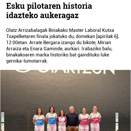
Esku pilotaren historia
idazteko aukeragaz
Olatz Arrizabalagak Binakako Master Laboral Kutxa
Txapelketaren finala jokatuko du, domekan [apirilak 6],
12:00etan. Arrate Bergara izango du bikote; Mirian
Arraiza eta Enara Gaminde, aurkari. Irabaziko balu,
binakakoaren marka historiko bat gaindituko luke
gernika-lumotarrak.