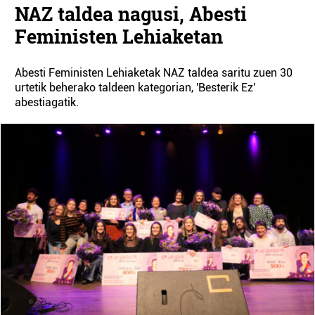
NAZ taldea nagusi, Abesti
Feministen Lehiaketan
Abesti Feministen Lehiaketak NAZ taldea saritu zuen 30
urtetik beherako taldeen kategorian, 'Besterik Ez'
abestiagatik.