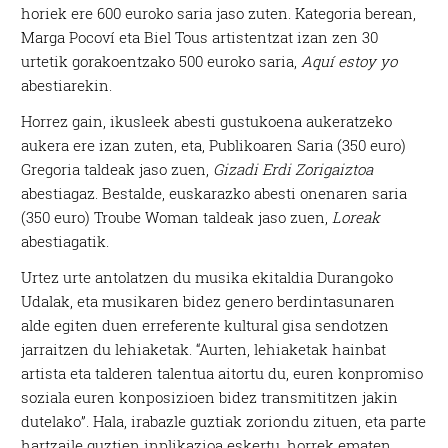
horiek ere 600 euroko saria jaso zuten. Kategoria berean,
Marga Pocoví eta Biel Tous artistentzat izan zen 30
urtetik gorakoentzako 500 euroko saria,
Aquí estoy yo
abestiarekin.
Horrez gain, ikusleek abesti gustukoena aukeratzeko
aukera ere izan zuten, eta, Publikoaren Saria (350 euro)
Gregoria taldeak jaso zuen,
Gizadi Erdi Zorigaiztoa
abestiagaz. Bestalde, euskarazko abesti onenaren saria
(350 euro) Troube Woman taldeak jaso zuen,
Loreak
abestiagatik.
Urtez urte antolatzen du musika ekitaldia Durangoko
Udalak, eta musikaren bidez genero berdintasunaren
alde egiten duen erreferente kultural gisa sendotzen
jarraitzen du lehiaketak. “Aurten, lehiaketak hainbat
artista eta talderen talentua aitortu du, euren konpromiso
soziala euren konposizioen bidez transmititzen jakin
dutelako”. Hala, irabazle guztiak zoriondu zituen, eta parte
hartzaile guztien inplikazioa eskertu, horrek ematen