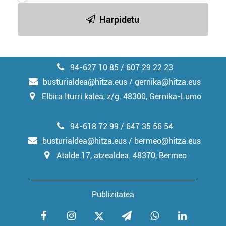
Harpidetu
94-627 10 85 / 607 29 22 23
busturialdea@hitza.eus / gernika@hitza.eus
Elbira Iturri kalea, z/g. 48300, Gernika-Lumo
94-618 72 99 / 647 35 56 54
busturialdea@hitza.eus / bermeo@hitza.eus
Atalde 17, atzealdea. 48370, Bermeo
Publizitatea