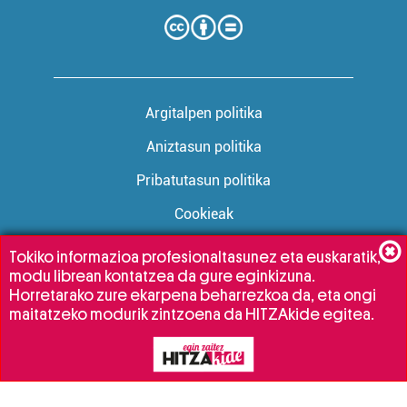
Argitalpen politika
Aniztasun politika
Pribatutasun politika
Cookieak
Tokiko informazioa profesionaltasunez eta euskaratik,
modu librean kontatzea da gure eginkizuna.
Babesleak:
Horretarako zure ekarpena beharrezkoa da, eta ongi
maitatzeko modurik zintzoena da HITZAkide egitea.