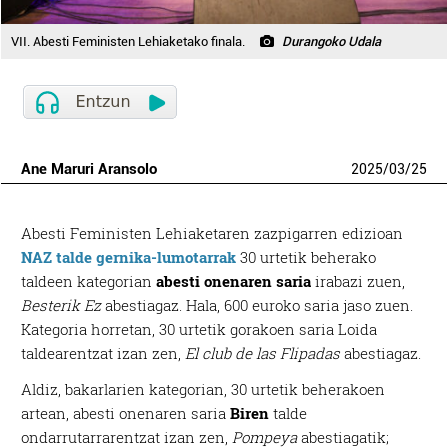
VII. Abesti Feministen Lehiaketako finala.
Durangoko Udala
Ane Maruri Aransolo
2025
/
03
/
25
Abesti Feministen Lehiaketaren zazpigarren edizioan
NAZ talde
gernika-lumotarrak
30 urtetik beherako
taldeen kategorian
abesti onenaren saria
irabazi zuen,
Besterik Ez
abestiagaz. Hala, 600 euroko saria jaso zuen.
Kategoria horretan, 30 urtetik gorakoen saria Loida
taldearentzat izan zen,
El club de las Flipadas
abestiagaz.
Aldiz, bakarlarien kategorian, 30 urtetik beherakoen
artean, abesti onenaren saria
Biren
talde
ondarrutarrarentzat izan zen,
Pompeya
abestiagatik;