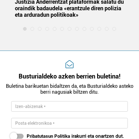
Justizia Anderrentzat plataformak salatu du
Eu
oraindik badaudela «erantzule diren polizia
‘E
eta arduradun politikoak»
Busturialdeko azken berrien buletina!
Buletina barikuetan bidaltzen da, eta Busturialdeko asteko
berri nagusiak biltzen ditu.
Pribatutasun Politika
irakurri eta onartzen dut.