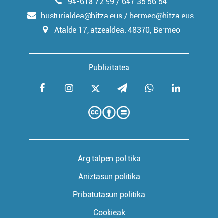
94-618 72 99 / 647 35 56 54
busturialdea@hitza.eus / bermeo@hitza.eus
Atalde 17, atzealdea. 48370, Bermeo
Publizitatea
Argitalpen politika
Aniztasun politika
Pribatutasun politika
Cookieak