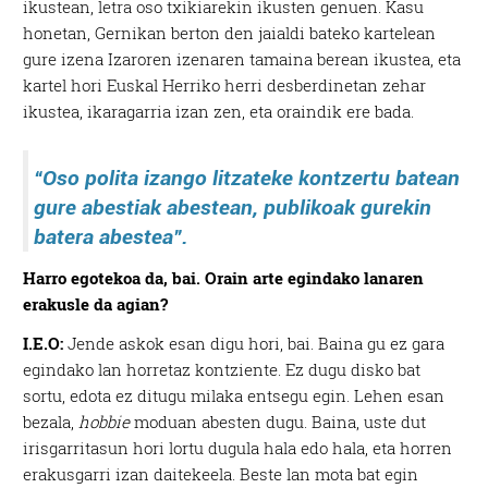
ikustean, letra oso txikiarekin ikusten genuen. Kasu
honetan, Gernikan berton den jaialdi bateko kartelean
gure izena Izaroren izenaren tamaina berean ikustea, eta
kartel hori Euskal Herriko herri desberdinetan zehar
ikustea, ikaragarria izan zen, eta oraindik ere bada.
“Oso polita izango litzateke kontzertu batean
gure abestiak abestean, publikoak gurekin
batera abestea”.
Harro egotekoa da, bai. Orain arte egindako lanaren
erakusle da agian?
I.E.O:
Jende askok esan digu hori, bai. Baina gu ez gara
egindako lan horretaz kontziente. Ez dugu disko bat
sortu, edota ez ditugu milaka entsegu egin. Lehen esan
bezala,
hobbie
moduan abesten dugu. Baina, uste dut
irisgarritasun hori lortu dugula hala edo hala, eta horren
erakusgarri izan daitekeela. Beste lan mota bat egin