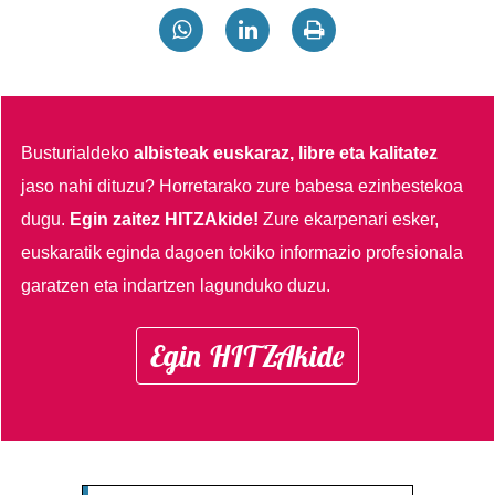
Busturialdeko
albisteak euskaraz, libre eta kalitatez
jaso nahi dituzu?
Horretarako zure babesa ezinbestekoa
dugu.
Egin zaitez HITZAkide!
Zure ekarpenari esker,
euskaratik eginda dagoen tokiko informazio profesionala
garatzen eta indartzen lagunduko duzu.
Egin HITZAkide