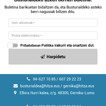
Buletina barikuetan bidaltzen da, eta Busturialdeko asteko
berri nagusiak biltzen ditu.
Pribatutasun Politika
irakurri eta onartzen dut.
Harpidetu
94-627 10 85 / 607 29 22 23
busturialdea@hitza.eus / gernika@hitza.eus
Elbira Iturri kalea, z/g. 48300, Gernika-Lumo