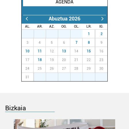
AGENDA
Abuztua 2026
AL.
AR.
AZ.
OG.
OL.
LR.
IG.
27
28
29
30
31
1
2
3
4
5
6
7
8
9
10
11
12
13
14
15
16
17
18
19
20
21
22
23
24
25
26
27
28
29
30
31
1
2
3
4
5
6
Bizkaia