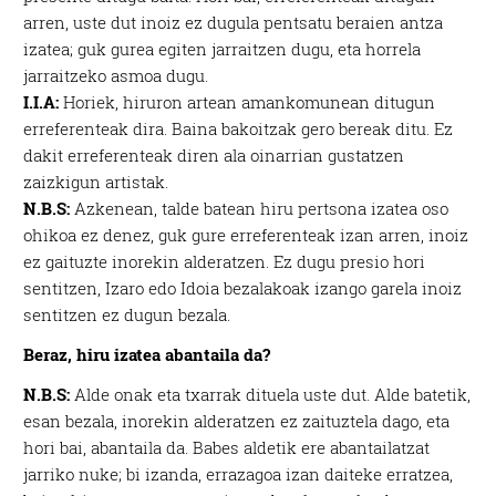
arren, uste dut inoiz ez dugula pentsatu beraien antza
izatea; guk gurea egiten jarraitzen dugu, eta horrela
jarraitzeko asmoa dugu.
I.I.A:
Horiek, hiruron artean amankomunean ditugun
erreferenteak dira. Baina bakoitzak gero bereak ditu. Ez
dakit erreferenteak diren ala oinarrian gustatzen
zaizkigun artistak.
N.B.S:
Azkenean, talde batean hiru pertsona izatea oso
ohikoa ez denez, guk gure erreferenteak izan arren, inoiz
ez gaituzte inorekin alderatzen. Ez dugu presio hori
sentitzen, Izaro edo Idoia bezalakoak izango garela inoiz
sentitzen ez dugun bezala.
Beraz, hiru izatea abantaila da?
N.B.S:
Alde onak eta txarrak dituela uste dut. Alde batetik,
esan bezala, inorekin alderatzen ez zaituztela dago, eta
hori bai, abantaila da. Babes aldetik ere abantailatzat
jarriko nuke; bi izanda, errazagoa izan daiteke erratzea,