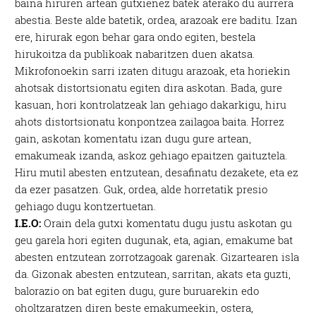
baina hiruren artean gutxienez batek aterako du aurrera
abestia. Beste alde batetik, ordea, arazoak ere baditu. Izan
ere, hirurak egon behar gara ondo egiten, bestela
hirukoitza da publikoak nabaritzen duen akatsa.
Mikrofonoekin sarri izaten ditugu arazoak, eta horiekin
ahotsak distortsionatu egiten dira askotan. Bada, gure
kasuan, hori kontrolatzeak lan gehiago dakarkigu, hiru
ahots distortsionatu konpontzea zailagoa baita. Horrez
gain, askotan komentatu izan dugu gure artean,
emakumeak izanda, askoz gehiago epaitzen gaituztela.
Hiru mutil abesten entzutean, desafinatu dezakete, eta ez
da ezer pasatzen. Guk, ordea, alde horretatik presio
gehiago dugu kontzertuetan.
I.E.O:
Orain dela gutxi komentatu dugu justu askotan gu
geu garela hori egiten dugunak, eta, agian, emakume bat
abesten entzutean zorrotzagoak garenak. Gizartearen isla
da. Gizonak abesten entzutean, sarritan, akats eta guzti,
balorazio on bat egiten dugu, gure buruarekin edo
oholtzaratzen diren beste emakumeekin, ostera,