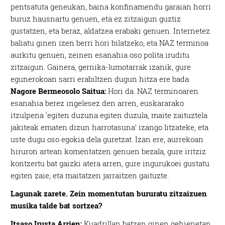
pentsatuta geneukan, baina konfinamendu garaian horri
buruz hausnartu genuen, eta ez zitzaigun guztiz
gustatzen, eta beraz, aldatzea erabaki genuen. Internetez
baliatu ginen izen berri hori bilatzeko, eta NAZ terminoa
aurkitu genuen, zeinen esanahia oso polita iruditu
zitzaigun. Gainera, gernika-lumotarrak izanik, gure
egunerokoan sarri erabiltzen dugun hitza ere bada.
Nagore Bermeosolo Saitua:
Hori da. NAZ terminoaren
esanahia berez ingelesez den arren, euskararako
itzulpena ‘egiten duzuna egiten duzula, maite zaituztela
jakiteak ematen dizun harrotasuna’ izango litzateke, eta
uste dugu oso egokia dela guretzat. Izan ere, aurrekoan
hiruron artean komentatzen genuen bezala, gure iritziz
kontzertu bat gaizki atera arren, gure ingurukoei gustatu
egiten zaie, eta maitatzen jarraitzen gaituzte.
Lagunak zarete. Zein momentutan bururatu zitzaizuen
musika talde bat sortzea?
Itsaso Irusta Arrien:
Kuadrillan batzen ginen gehienetan,