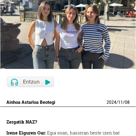
Ainhoa Astarloa Beotegi
2024
/
11
/
08
Zergatik NAZ?
Irene Eiguren Oar:
Egia esan, hasieran beste izen bat