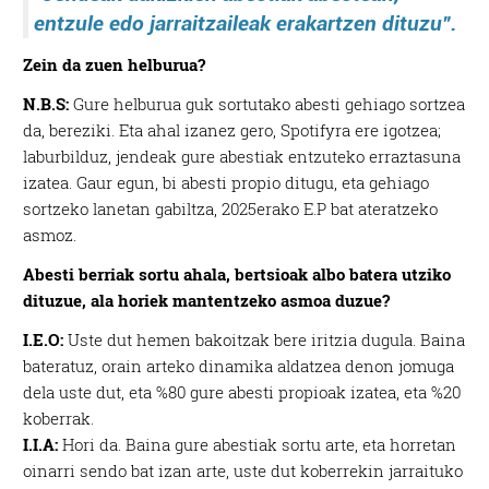
entzule edo jarraitzaileak erakartzen dituzu”.
Zein da zuen helburua?
N.B.S:
Gure helburua guk sortutako abesti gehiago sortzea
da, bereziki. Eta ahal izanez gero, Spotifyra ere igotzea;
laburbilduz, jendeak gure abestiak entzuteko erraztasuna
izatea. Gaur egun, bi abesti propio ditugu, eta gehiago
sortzeko lanetan gabiltza, 2025erako E.P bat ateratzeko
asmoz.
Abesti berriak sortu ahala, bertsioak albo batera utziko
dituzue, ala horiek mantentzeko asmoa duzue?
I.E.O:
Uste dut hemen bakoitzak bere iritzia dugula. Baina
bateratuz, orain arteko dinamika aldatzea denon jomuga
dela uste dut, eta %80 gure abesti propioak izatea, eta %20
koberrak.
I.I.A:
Hori da. Baina gure abestiak sortu arte, eta horretan
oinarri sendo bat izan arte, uste dut koberrekin jarraituko