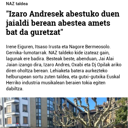
NAZ taldea
"Izaro Andresek abestuko duen
jaialdi berean abestea amets
bat da guretzat"
Irene Eiguren, Itsaso Irusta eta Nagore Bermeosolo.
Gernika-lumotarrak. NAZ taldeko kide izateaz gain,
lagunak ere badira. Besteak beste, abenduan, Jai Alai
Jaian izango dira, Izaro Andres, Oxabi eta Dj Opilak ariko
diren oholtza berean. Lehiaketa batera aurkezteko
helburupean sortu zuten taldea, eta gutxi-gutxika Euskal
Herriko industria musikalean beraien tokia egiten
dabiltza.