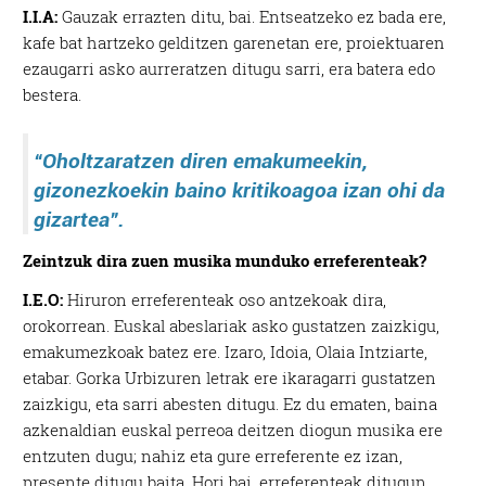
I.I.A:
Gauzak errazten ditu, bai. Entseatzeko ez bada ere,
kafe bat hartzeko gelditzen garenetan ere, proiektuaren
ezaugarri asko aurreratzen ditugu sarri, era batera edo
bestera.
“Oholtzaratzen diren emakumeekin,
gizonezkoekin baino kritikoagoa izan ohi da
gizartea”.
Zeintzuk dira zuen musika munduko erreferenteak?
I.E.O:
Hiruron erreferenteak oso antzekoak dira,
orokorrean. Euskal abeslariak asko gustatzen zaizkigu,
emakumezkoak batez ere. Izaro, Idoia, Olaia Intziarte,
etabar. Gorka Urbizuren letrak ere ikaragarri gustatzen
zaizkigu, eta sarri abesten ditugu. Ez du ematen, baina
azkenaldian euskal perreoa deitzen diogun musika ere
entzuten dugu; nahiz eta gure erreferente ez izan,
presente ditugu baita. Hori bai, erreferenteak ditugun