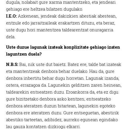
dugula, nolabait gure xarma mantentzeko, eta jendeari
gehiago ere heltzea bilatzen dugulako.
I.E.O:
Azkenean, jendeak dakizkien abestiak abestean,
entzule edo jarraitzaileak erakartzen dituzu, eta beraz,
uste dugu hori mantentzea taldearentzat onuragarria
dela.
Uste duzue lagunak izateak konplizitate gehiago izaten
laguntzen duela?
N.B.S:
Bai, nik uste dut baietz. Batez ere, talde bat izateak
eta mantentzeak denbora behar duelako. Hau da, gure
denbora inbertitu behar dugu horretan. Lagunak izanda,
ostera, errazagoa da. Lagunekin gelditzen zaren heinean,
taldearekin entseatzen duzu. Eroankorra da, eta ez digu
gure bizitzetako denbora asko kentzen; entseatzeko
denbora ateratzen duzun bitartean, lagunekin egoteko
denbora ere ateratzen duzu. Gure entseguetan, abestirik
abestiko tarteetan, adibidez, aurreko egunean egindako
lau gauza kontatzen dizkiogu elkarri.