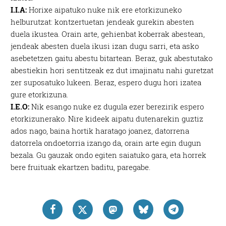
I.I.A:
Horixe aipatuko nuke nik ere etorkizuneko
helburutzat: kontzertuetan jendeak gurekin abesten
duela ikustea. Orain arte, gehienbat koberrak abestean,
jendeak abesten duela ikusi izan dugu sarri, eta asko
asebetetzen gaitu abestu bitartean. Beraz, guk abestutako
abestiekin hori sentitzeak ez dut imajinatu nahi guretzat
zer suposatuko lukeen. Beraz, espero dugu hori izatea
gure etorkizuna.
I.E.O:
Nik esango nuke ez dugula ezer berezirik espero
etorkizunerako. Nire kideek aipatu dutenarekin guztiz
ados nago, baina hortik haratago joanez, datorrena
datorrela ondoetorria izango da, orain arte egin dugun
bezala. Gu gauzak ondo egiten saiatuko gara, eta horrek
bere fruituak ekartzen baditu, paregabe.