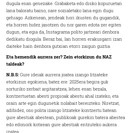
dugula esan genezake. Grabaketa edo disko kopuruetan
lana baloratu baino, sare sozialetako lana egin dugu
gehiago. Azkenean, jendeak hori ikusten du gugandik,
eta horren bidez jasotzen du nor garen edota zer egiten
dugun, eta egia da, Instagrama polito jartzeari denbora
dedikatu diogula. Beraz bai, lan horren erakusgarri izan
daiteke hain denbora gutxian etorri zaigun guztia.
Eta hemendik aurrera zer? Zein etorkizun du NAZ
taldeak?
N.B.S:
Gure ideiak aurrera joatea izango litzateke
etorkizun egokiena, batez ere. 2025era begira guk
sorturiko zerbait argitaratzea, lehen esan bezala,
kontzertuetan abesti propioak abestu ahal izateko, eta
orain arte egin dugunetik nolabait bereizteko. Niretzat,
adibidez, oso polita izango litzateke kontzertu batean
gure abestiak abestean, publikoak gurekin batera abestea
edo edonork kotxean gure abestiak entzuteko aukera
izatea.