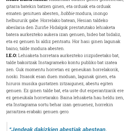
gitarra batekin batzen ginen, eta orduak eta orduak
ematen genituen abesten,
hobbie
modura, inongo
helbururik gabe. Horrelako batean, Hesian taldeko
abeslaria den Zuriñe Hidalgok prestatutako lehiaketa
batera aurkezteko aukera izan genuen, bideo bat bidaliz,
eta ez genuen bi aldiz pentsatu. Hor hasi ginen lagunak
baino, talde modura abesten.
I.E.O:
Lehiaketa horretara aurkezteko irizpideetako bat,
talde bakoitzak Instagrameko kontu publiko bat izatea
zen. Guk momentu horretan ez geneukan horrelakorik,
noski. Itsasok esan duen moduan, lagunak ginen, eta
hiruroi musika gustatzen zitzaigunez, abestu egiten
genuen. Ez ginen talde bat, eta uste dut esperantzarik ere
ez geneukala horretarako. Baina lehiaketa hau heldu zen,
eta Instagrama sortu behar izan genuenez, horrekin
jarraitzea erabaki genuen gero.
“Jendeak dakizkien abestiak abestean,