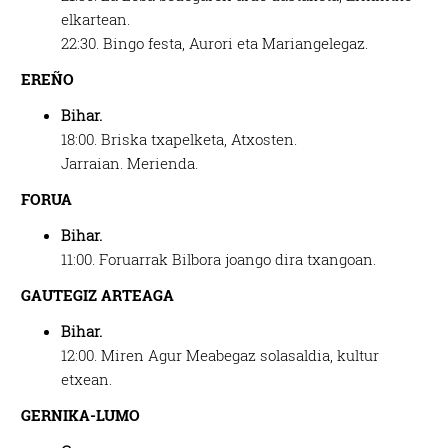
elkartean.
22:30.
Bingo festa, Aurori eta Mariangelegaz.
EREÑO
Bihar.
18:00.
Briska txapelketa,
Atxosten.
Jarraian.
Merienda.
FORUA
Bihar.
11:00.
Foruarrak Bilbora joango dira txangoan.
GAUTEGIZ ARTEAGA
Bihar.
12:00.
Miren Agur Meabegaz solasaldia, kultur
etxean.
GERNIKA-LUMO