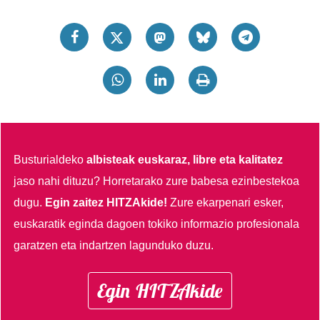
Webgune honek cookie propioak eta hirugarrenen cookie-
fitxategiak erabiltzen ditu. Zure esperientzia eta
zerbitzuak hobetzeko asmoz, cookie teknologiaz
baliatzen gara. Ohar hau onartuz gero, teknologia hori
erabiltzeko baimen esplizitua ematen diguzu.
Gehiago
irakurri
Busturialdeko
albisteak euskaraz, libre eta kalitatez
jaso nahi dituzu?
Horretarako zure babesa ezinbestekoa
dugu.
Egin zaitez HITZAkide!
Zure ekarpenari esker,
euskaratik eginda dagoen tokiko informazio profesionala
garatzen eta indartzen lagunduko duzu.
Egin HITZAkide