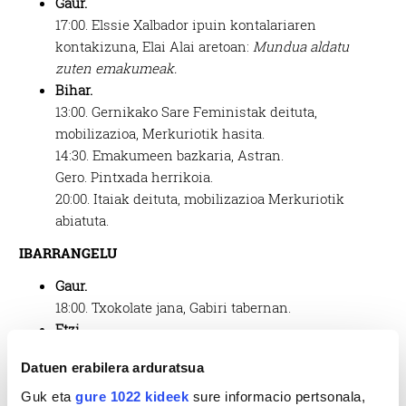
Gaur.
17:00.
Elssie Xalbador ipuin
kontalariaren
kontakizuna, Elai Alai aretoan:
Mundua aldatu
zuten emakumeak.
Bihar.
13:00.
Gernikako Sare Feministak deituta,
mobilizazioa, Merkuriotik hasita.
14:30.
Emakumeen bazkaria, Astran.
Gero.
Pintxada herrikoia.
20:00.
Itaiak deituta, mobilizazioa Merkuriotik
abiatuta.
IBARRANGELU
Gaur.
18:00.
Txokolate jana, Gabiri tabernan.
Etzi.
19:30.
Elkarretaratzea, Elixalden.
Datuen erabilera arduratsua
MENDATA
Guk eta
gure 1022 kideek
sure informacio pertsonala,