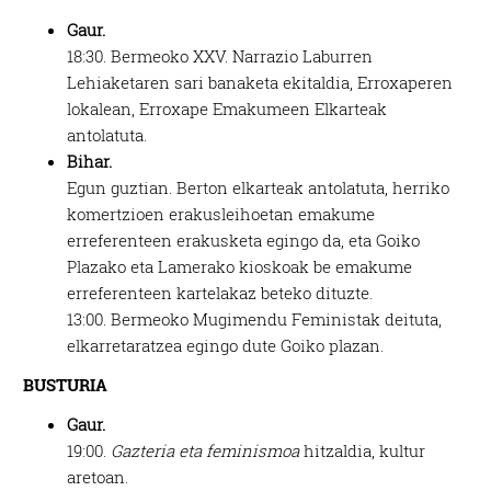
Gaur.
18:30.
Bermeoko XXV. Narrazio Laburren
Lehiaketaren sari banaketa ekitaldia, Erroxaperen
lokalean, Erroxape Emakumeen Elkarteak
antolatuta.
Bihar.
Egun guztian.
Berton elkarteak antolatuta, herriko
komertzioen erakusleihoetan emakume
erreferenteen erakusketa egingo da, eta Goiko
Plazako eta Lamerako kioskoak be emakume
erreferenteen kartelakaz beteko dituzte.
13:00.
Bermeoko Mugimendu Feministak deituta,
elkarretaratzea egingo dute Goiko plazan.
BUSTURIA
Gaur.
19:00.
Gazteria eta feminismoa
hitzaldia, kultur
aretoan.