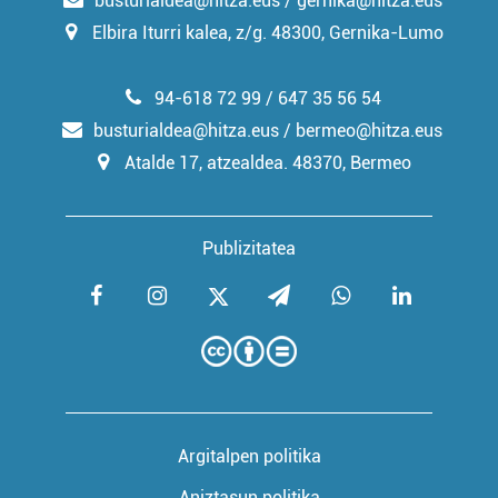
busturialdea@hitza.eus / gernika@hitza.eus
Elbira Iturri kalea, z/g. 48300, Gernika-Lumo
94-618 72 99 / 647 35 56 54
busturialdea@hitza.eus / bermeo@hitza.eus
Atalde 17, atzealdea. 48370, Bermeo
Publizitatea
Argitalpen politika
Aniztasun politika