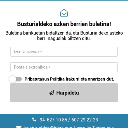
Busturialdeko azken berrien buletina!
Buletina barikuetan bidaltzen da, eta Busturialdeko asteko
berri nagusiak biltzen ditu.
Pribatutasun Politika
irakurri eta onartzen dut.
Harpidetu
94-627 10 85 / 607 29 22 23