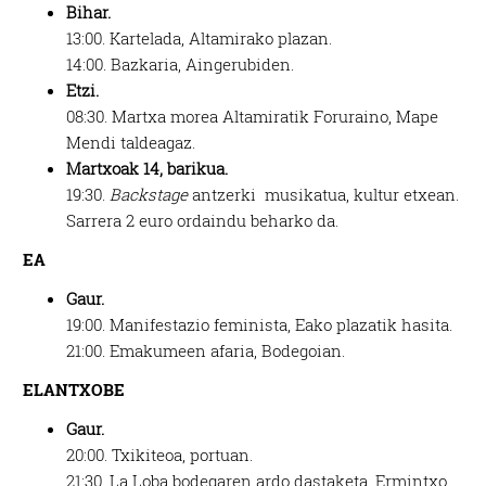
Bihar.
13:00.
Kartelada, Altamirako plazan.
14:00.
Bazkaria, Aingerubiden.
Etzi.
08:30.
Martxa morea Altamiratik Foruraino, Mape
Mendi taldeagaz.
Martxoak 14, barikua.
19:30.
Backstage
antzerki
musikatua, kultur etxean.
Sarrera 2 euro ordaindu beharko da.
EA
Gaur.
19:00.
Manifestazio feminista, Eako plazatik hasita.
21:00.
Emakumeen afaria,
Bodegoian.
ELANTXOBE
Gaur.
20:00.
Txikiteoa, portuan.
21:30.
La Loba bodegaren ardo dastaketa, Ermintxo