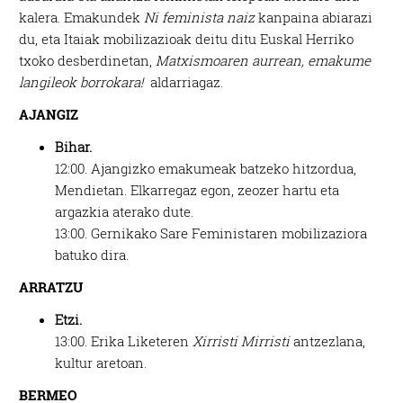
kalera. Emakundek
Ni feminista naiz
kanpaina abiarazi
du, eta Itaiak mobilizazioak deitu ditu Euskal Herriko
txoko desberdinetan,
Matxismoaren aurrean, emakume
langileok borrokara!
aldarriagaz.
AJANGIZ
Bihar.
12:00.
Ajangizko emakumeak batzeko hitzordua,
Mendietan. Elkarregaz egon, zeozer hartu eta
argazkia aterako dute.
13:00.
Gernikako Sare Feministaren mobilizaziora
batuko dira.
ARRATZU
Etzi.
13:00.
Erika Liketeren
Xirristi Mirristi
antzezlana,
kultur aretoan.
BERMEO