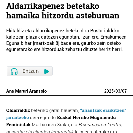
Aldarrikapenez betetako
hamaika hitzordu asteburuan
Ekitaldiz eta aldarrikapenez beteko dira Busturialdeko
kale zein plazak datozen egunotan. Izan ere, Emakumeen
Eguna bihar [martxoak 8] bada ere, gaurko zein osteko
egunetarako ere hitzorduak zehaztu dituzte herriz herri.
Ane Maruri Aransolo
2025
/
03
/
07
Oldarraldiz
beteriko garai hauetan,
“aliantzak eraikitzen”
jarraitzeko
deia egin du
Euskal Herriko Mugimendu
Feministak
Martxoaren 8rako, eta
Faxismoaren kontra,
ausardia eta aliantza feministak
lelopean aterako dira