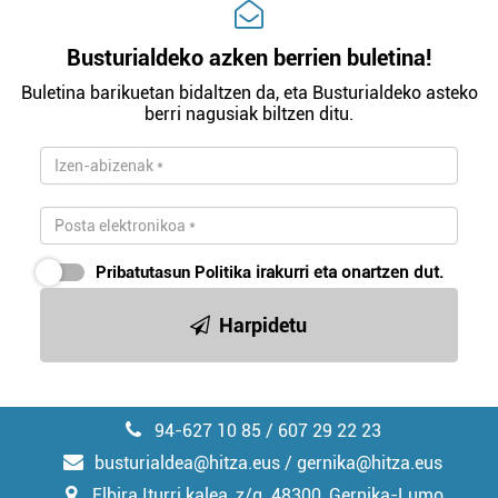
Busturialdeko azken berrien buletina!
Buletina barikuetan bidaltzen da, eta Busturialdeko asteko
berri nagusiak biltzen ditu.
Pribatutasun Politika
irakurri eta onartzen dut.
Harpidetu
94-627 10 85 / 607 29 22 23
busturialdea@hitza.eus / gernika@hitza.eus
Elbira Iturri kalea, z/g. 48300, Gernika-Lumo