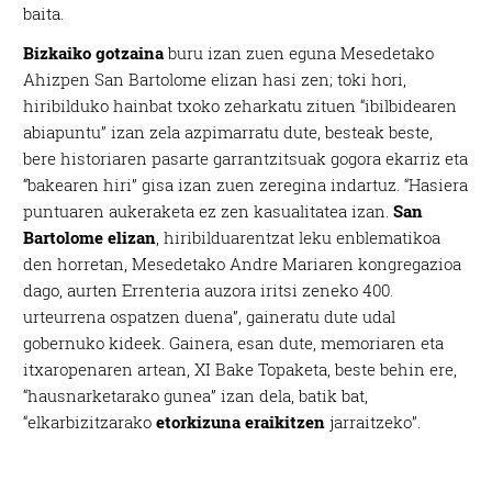
baita.
Bizkaiko gotzaina
buru izan zuen eguna Mesedetako
Ahizpen San Bartolome elizan hasi zen; toki hori,
hiribilduko hainbat txoko zeharkatu zituen “ibilbidearen
abiapuntu” izan zela azpimarratu dute, besteak beste,
bere historiaren pasarte garrantzitsuak gogora ekarriz eta
“bakearen hiri” gisa izan zuen zeregina indartuz. “Hasiera
puntuaren aukeraketa ez zen kasualitatea izan.
San
Bartolome elizan
, hiribilduarentzat leku enblematikoa
den horretan, Mesedetako Andre Mariaren kongregazioa
dago, aurten Errenteria auzora iritsi zeneko 400.
urteurrena ospatzen duena”, gaineratu dute udal
gobernuko kideek. Gainera, esan dute, memoriaren eta
itxaropenaren artean, XI Bake Topaketa, beste behin ere,
“hausnarketarako gunea” izan dela, batik bat,
“elkarbizitzarako
etorkizuna eraikitzen
jarraitzeko”.