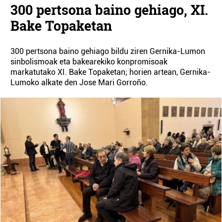
300 pertsona baino gehiago, XI.
Bake Topaketan
300 pertsona baino gehiago bildu ziren Gernika-Lumon
sinbolismoak eta bakearekiko konpromisoak
markatutako XI. Bake Topaketan; horien artean, Gernika-
Lumoko alkate den Jose Mari Gorroño.