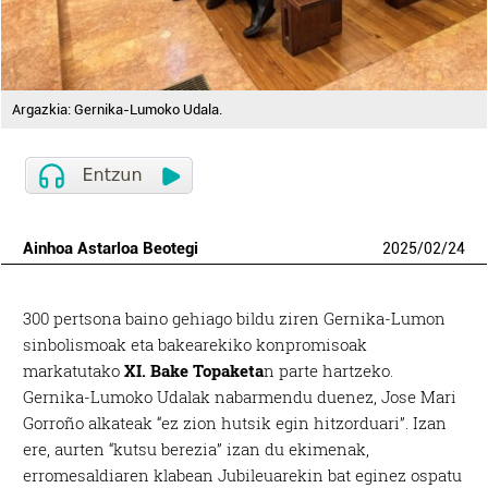
Argazkia: Gernika-Lumoko Udala.
Ainhoa Astarloa Beotegi
2025
/
02
/
24
300 pertsona baino gehiago bildu ziren Gernika-Lumon
sinbolismoak eta bakearekiko konpromisoak
markatutako
XI. Bake Topaketa
n parte hartzeko.
Gernika-Lumoko Udalak nabarmendu duenez, Jose Mari
Gorroño alkateak “ez zion hutsik egin hitzorduari”. Izan
ere, aurten “kutsu berezia” izan du ekimenak,
erromesaldiaren klabean Jubileuarekin bat eginez ospatu