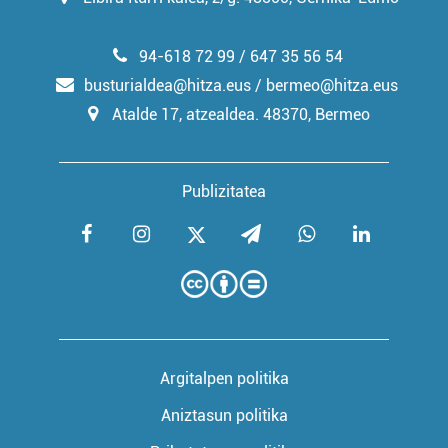
94-618 72 99 / 647 35 56 54
busturialdea@hitza.eus / bermeo@hitza.eus
Atalde 17, atzealdea. 48370, Bermeo
Publizitatea
Argitalpen politika
Aniztasun politika