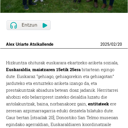
Alex Uriarte Atxikallende
2025
/
02
/
20
Hizkuntza ohiturak euskarara ekartzeko ariketa soziala,
Euskaraldia
,
maiatzaren 15etik 25era
bitartean egingo
dute. Euskaraz “gehiago, gehiagorekin eta gehiagotan”
jarduteko eta entuzteko ariketa izango da, eta
prestakuntzak abiadura betean doaz jadanik. Herritarrei
ahobizi edo belarriprest izateko deialdia luzatu die
antolakuntzak, baina, norbanakoez gain,
entitateek
ere
zeresan azpimarragarria eduki dezatela bilatuko dute.
Gaur bertan [otsailak 20], Donostiko San Telmo museoan
egindako agerraldian, Euskaraldiaren koordinatzaile