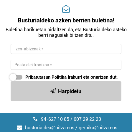
Busturialdeko azken berrien buletina!
Buletina barikuetan bidaltzen da, eta Busturialdeko asteko
berri nagusiak biltzen ditu.
Pribatutasun Politika
irakurri eta onartzen dut.
Harpidetu
94-627 10 85 / 607 29 22 23
busturialdea@hitza.eus / gernika@hitza.eus