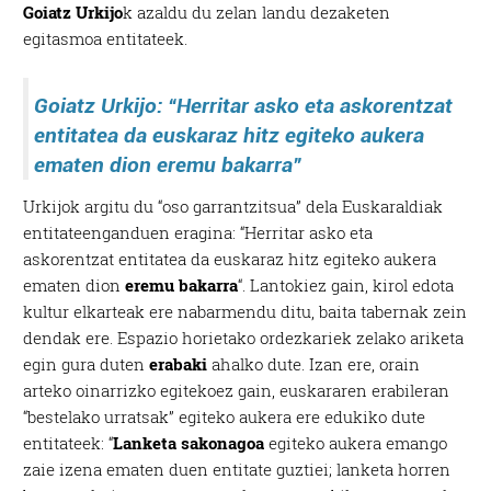
Goiatz Urkijo
k azaldu du zelan landu dezaketen
egitasmoa entitateek.
Goiatz Urkijo: “Herritar asko eta askorentzat
entitatea da euskaraz hitz egiteko aukera
ematen dion eremu bakarra”
Urkijok argitu du “oso garrantzitsua” dela Euskaraldiak
entitateenganduen eragina: “Herritar asko eta
askorentzat entitatea da euskaraz hitz egiteko aukera
ematen dion
eremu bakarra
“. Lantokiez gain, kirol edota
kultur elkarteak ere nabarmendu ditu, baita tabernak zein
dendak ere. Espazio horietako ordezkariek zelako ariketa
egin gura duten
erabaki
ahalko dute. Izan ere, orain
arteko oinarrizko egitekoez gain, euskararen erabileran
“bestelako urratsak” egiteko aukera ere edukiko dute
entitateek: “
Lanketa sakonagoa
egiteko aukera emango
zaie izena ematen duen entitate guztiei; lanketa horren