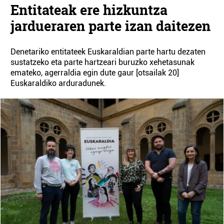
Entitateak ere hizkuntza
jardueraren parte izan daitezen
Denetariko entitateek Euskaraldian parte hartu dezaten
sustatzeko eta parte hartzeari buruzko xehetasunak
emateko, agerraldia egin dute gaur [otsailak 20]
Euskaraldiko arduradunek.