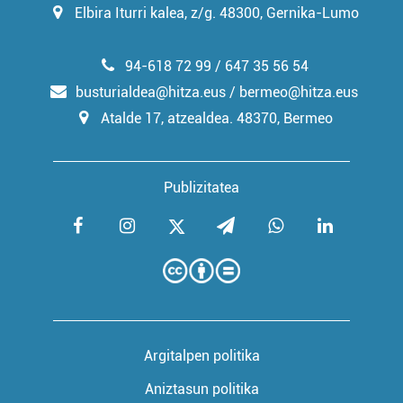
Elbira Iturri kalea, z/g. 48300, Gernika-Lumo
94-618 72 99 / 647 35 56 54
busturialdea@hitza.eus / bermeo@hitza.eus
Atalde 17, atzealdea. 48370, Bermeo
Publizitatea
Argitalpen politika
Aniztasun politika